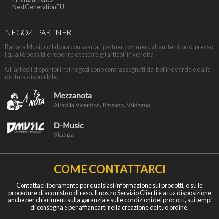
NextGenerationEU
NEGOZI PARTNER
Banana Music collabora con svariati partner commerciali sul territorio, presso
i quali è possibile reperire e testare gli articoli in vendita.
Gli articoli disponibili nei negozi sono contrassegnati dal bollino verde e dalla
dicitura disponibile.
COME CONTATTARCI
Contattaci liberamente per qualsiasi informazione sui prodotti, o sulle
procedure di acquisto o di reso. Il nostro Servizio Clienti è a tua disposizione
anche per chiarimenti sulla garanzia e sulle condizioni dei prodotti, sui tempi
di consegna e per affiancarti nella creazione del tuo ordine.