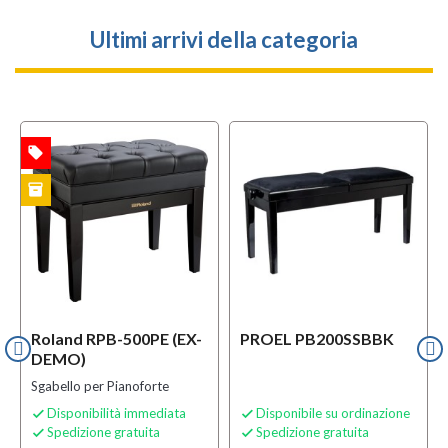
Ultimi arrivi della categoria
local_offer
l
TA
OFFERTA
inventory
MO
Roland RPB-500PE (EX-
PROEL PB200SSBBK
DEMO)
Sgabello per Pianoforte
Disponibilità immediata
Disponibile su ordinazione


Spedizione gratuita
Spedizione gratuita

