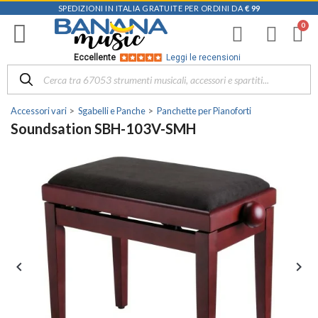
SPEDIZIONI IN ITALIA GRATUITE PER ORDINI DA
€ 99
Eccellente
Leggi le recensioni
Accessori vari
Sgabelli e Panche
Panchette per Pianoforti
Soundsation SBH-103V-SMH

