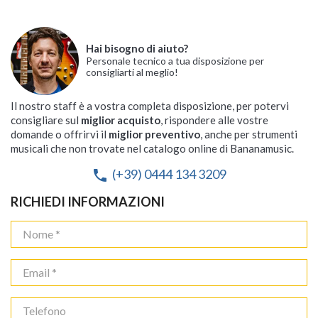
Hai bisogno di aiuto?
Personale tecnico a tua disposizione per
consigliarti al meglio!
Il nostro staff è a vostra completa disposizione, per potervi
consigliare sul
miglior acquisto
, rispondere alle vostre
domande o offrirvi il
miglior preventivo
, anche per strumenti
musicali che non trovate nel catalogo online di Bananamusic.
(+39) 0444 134 3209
phone
RICHIEDI INFORMAZIONI