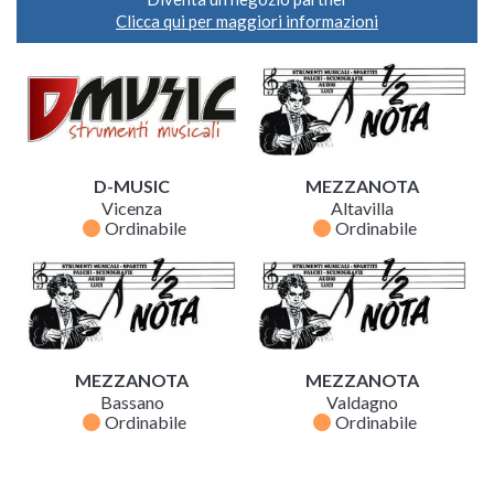
Clicca qui per maggiori informazioni
D-MUSIC
MEZZANOTA
Vicenza
Altavilla
fiber_manual_record
fiber_manual_record
Ordinabile
Ordinabile
MEZZANOTA
MEZZANOTA
Bassano
Valdagno
fiber_manual_record
fiber_manual_record
Ordinabile
Ordinabile