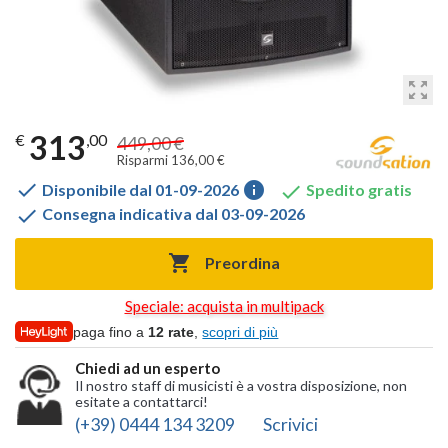
zoom_out_map
313
€
,00
449,00 €
Risparmi 136,00 €

info

Disponibile dal 01-09-2026
Spedito gratis

Consegna indicativa dal 03-09-2026

Preordina
Speciale: acquista in multipack
paga fino a
12 rate
,
scopri di più
Chiedi ad un esperto
Il nostro staff di musicisti è a vostra disposizione, non
esitate a contattarci!
(+39) 0444 134 3209
Scrivici