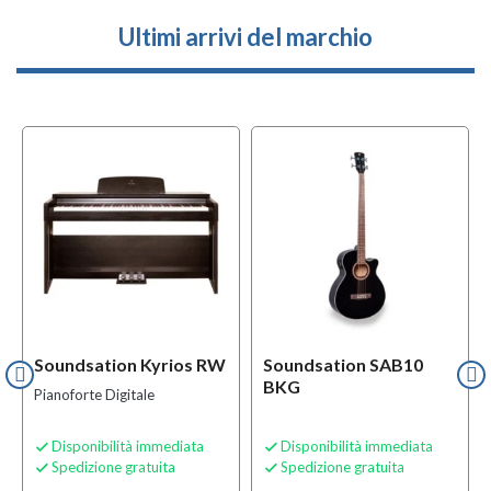
Ultimi arrivi del marchio
l
OFFERTA
f
BUNDLES
Soundsation Kyrios RW
Soundsation SAB10
BKG
Pianoforte Digitale
Disponibilità immediata
Disponibilità immediata


Spedizione gratuita
Spedizione gratuita

