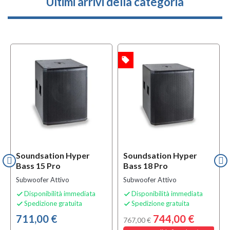
Ultimi arrivi della categoria
local_offer
OFFERTA
Soundsation Hyper
Soundsation Hyper
Bass 15 Pro
Bass 18 Pro
Subwoofer Attivo
Subwoofer Attivo
Disponibilità immediata
Disponibilità immediata


Spedizione gratuita
Spedizione gratuita


711,00 €
744,00 €
767,00 €