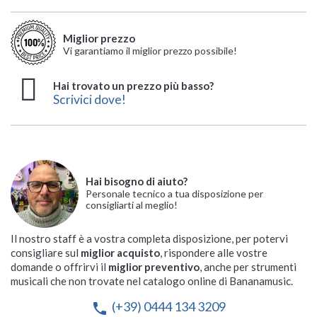
Miglior prezzo
Vi garantiamo il miglior prezzo possibile!
Hai trovato un prezzo più basso?
Scrivici dove!
Hai bisogno di aiuto?
Personale tecnico a tua disposizione per
consigliarti al meglio!
Il nostro staff è a vostra completa disposizione, per potervi
consigliare sul
miglior acquisto
, rispondere alle vostre
domande o offrirvi il
miglior preventivo
, anche per strumenti
musicali che non trovate nel catalogo online di Bananamusic.
(+39) 0444 134 3209
phone