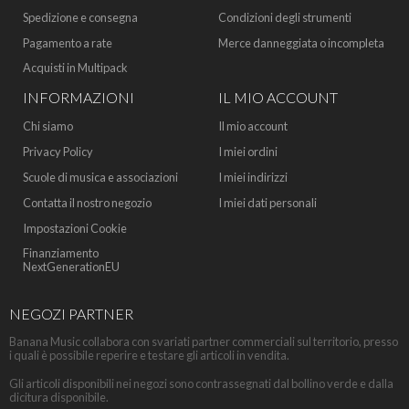
Spedizione e consegna
Condizioni degli strumenti
Pagamento a rate
Merce danneggiata o incompleta
Acquisti in Multipack
INFORMAZIONI
IL MIO ACCOUNT
Chi siamo
Il mio account
Privacy Policy
I miei ordini
Scuole di musica e associazioni
I miei indirizzi
Contatta il nostro negozio
I miei dati personali
Impostazioni Cookie
Finanziamento
NextGenerationEU
NEGOZI PARTNER
Banana Music collabora con svariati partner commerciali sul territorio, presso
i quali è possibile reperire e testare gli articoli in vendita.
Gli articoli disponibili nei negozi sono contrassegnati dal bollino verde e dalla
dicitura disponibile.