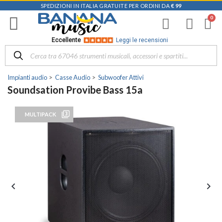
SPEDIZIONI IN ITALIA GRATUITE PER ORDINI DA
€ 99
Eccellente
Leggi le recensioni
Impianti audio
Casse Audio
Subwoofer Attivi
Soundsation Provibe Bass 15a
filter_3
MULTIPACK

