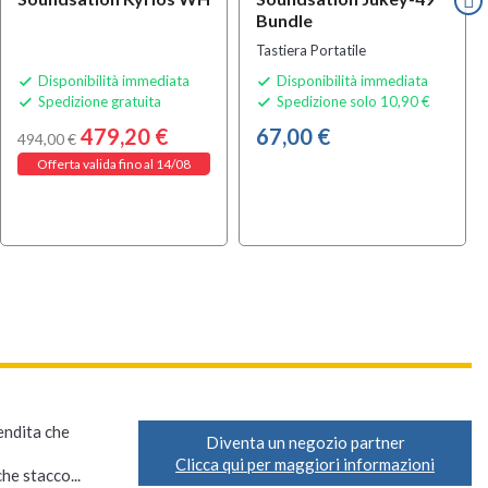
Bundle
Tastiera Portatile
Disponibilità immediata
Disponibilità immediata


Spedizione gratuita
Spedizione solo 10,90 €


479,20 €
67,00 €
494,00 €
Offerta valida fino al 14/08
vendita che
Diventa un negozio partner
Clicca qui per maggiori informazioni
he stacco...