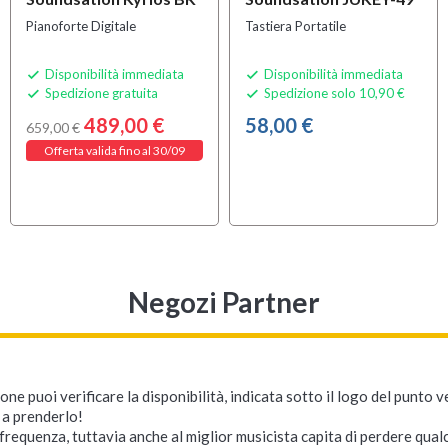
Pianoforte Digitale
Tastiera Portatile
Disponibilità immediata
Disponibilità immediata


Spedizione gratuita
Spedizione solo 10,90 €


489,00 €
58,00 €
659,00 €
Offerta valida fino al 30/09
Negozi Partner
ne puoi verificare la disponibilità, indicata sotto il logo del punto 
i a prenderlo!
requenza, tuttavia anche al miglior musicista capita di perdere qualc