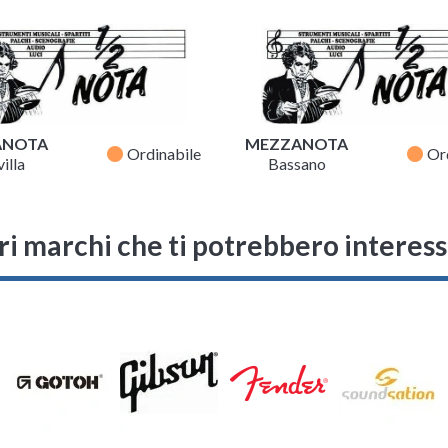
ANOTA
MEZZANOTA
fiber_manual_record
fiber_manual_record
Ordinabile
Or
illa
Bassano
ri marchi che ti potrebbero interes