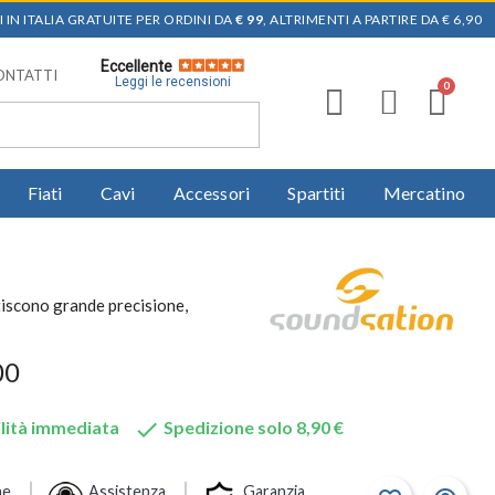
 IN ITALIA GRATUITE PER ORDINI DA
€ 99
, ALTRIMENTI A PARTIRE DA € 6,90
Eccellente
ONTATTI
Leggi le recensioni
Fiati
Cavi
Accessori
Spartiti
Mercatino
ntiscono grande precisione,
00

lità immediata
Spedizione solo 8,90 €
ne
Assistenza
Garanzia