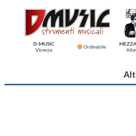
D-MUSIC
MEZZ
fiber_manual_record
Ordinabile
Vicenza
Altav
Alt