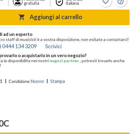
favorite_border
help_outline
gratuita
italiana
Aggiungi al carrello

i ad un esperto
tro staff di musicisti è a vostra disposizione, non esitate a contattarci!
) 0444 134 3209
Scrivici
provarlo o acquistarlo in un vero negozio?
ca la disponibilita nei nostri
negozi partner
, potresti trovarlo anche
!
1
Nuovo
Stampa
Condizione
40C