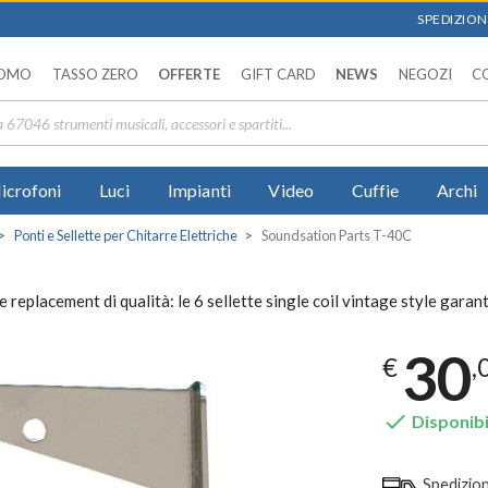
SPEDIZIONI
OMO
TASSO ZERO
OFFERTE
GIFT CARD
NEWS
NEGOZI
C
icrofoni
Luci
Impianti
Video
Cuffie
Archi
Ponti e Sellette per Chitarre Elettriche
Soundsation Parts T-40C
replacement di qualità: le 6 sellette single coil vintage style gara
30
€
,

Disponibi
Spedizio