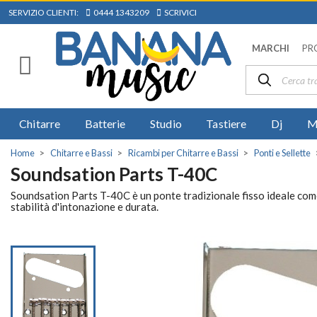
SERVIZIO CLIENTI:
0444 1343209
SCRIVICI
MARCHI
PR
Chitarre
Batterie
Studio
Tastiere
Dj
M
Home
Chitarre e Bassi
Ricambi per Chitarre e Bassi
Ponti e Sellette
Soundsation Parts T-40C
Soundsation Parts T-40C è un ponte tradizionale fisso ideale come 
stabilità d'intonazione e durata.