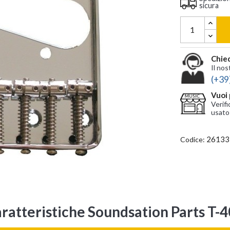
sicura
Chied
Il nos
(+39
Vuoi 
Verifi
usato
26133
Codice:
ratteristiche Soundsation Parts T-