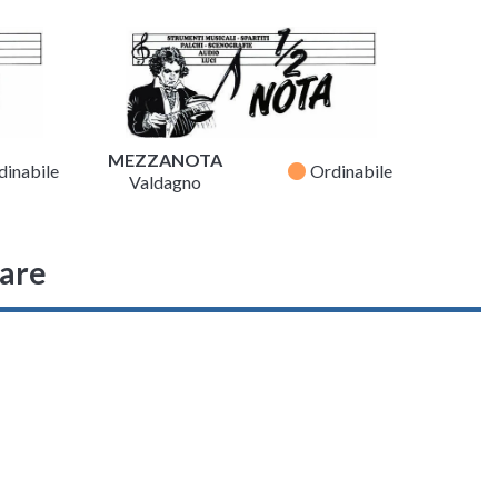
MEZZANOTA
fiber_manual_record
dinabile
Ordinabile
Valdagno
sare