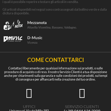
i quali è possibile reperire e testare gli articoli in vendita.
Gli articoli disponibili nei negozi sono contrassegnati dal bollino verde e dalla
dicitura disponibile.
COME CONTATTARCI
Contattaci liberamente per qualsiasi informazione sui prodotti, o sulle
procedure di acquisto o di reso. Il nostro Servizio Clienti è a tua disposizione
anche per chiarimenti sulla garanzia e sulle condizioni dei prodotti, sui tempi
di consegna e per affiancarti nella creazione del tuo ordine.
UFFICI
SERVIZIO CLIENTI
(+39) 0444 134 3209
Unisono srl, Via dei Mille 183