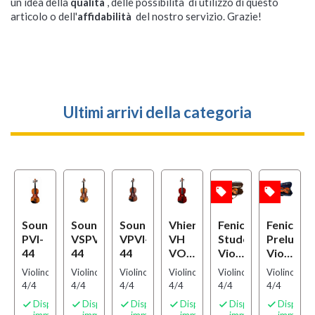
un idea della
qualità
, delle possibilità di utilizzo di questo
articolo o dell'
affidabilità
del nostro servizio. Grazie!
Ultimi arrivi della categoria
local_offer
local_offer
lo
OFFERTA
OFFERTA
OFFERTA
dsation
Soundsation
Soundsation
Soundsation
Vhienna
Fenice
Fenice
-
PVI-
VSPVI-
VPVI-
VH
Studente
Preludio
44
44
44
VON44
Violino
Violino
Natural
4/4
4/4
o
Violino
Violino
Violino
Violino
Violino
Violino
Set
Set
4/4
4/4
4/4
4/4
4/4
4/4
C
D
ponibilità
Disponibilità
Disponibilità
Disponibilità
Disponibilità
Disponibilità
Disponibi






ediata
immediata
immediata
immediata
immediata
immediata
immedia