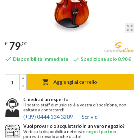
zoom_out_map
79
€
,00


Disponibilità immediata
Spedizione solo 8,90 €

Aggiungi al carrello
Chiedi ad un esperto
Il nostro staff di musicisti è a vostra disposizione, non
esitate a contattarci!
(+39) 0444 134 3209
Scrivici
Vuoi provarlo o acquistarlo in un vero negozio?
Verifica la disponibilita nei nostri
negozi partner
,
potresti trovarlo anche usato!