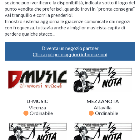
sezione puoi verificare la disponibilità, indicata sotto il logo del
punto vendita che preferisci, quando trovi in “pronta consegna”
vai tranquillo e corri a prenderlo!
Il nostro sistema aggiorna le giacenze comunicate dai negozi
con frequenza, tuttavia anche al miglior musicista capita di
perdere qualche stacco...
Diventa un negozio partner
Clicca qui per maggiori informazioni
D-MUSIC
MEZZANOTA
Vicenza
Altavilla
fiber_manual_record
fiber_manual_record
Ordinabile
Ordinabile