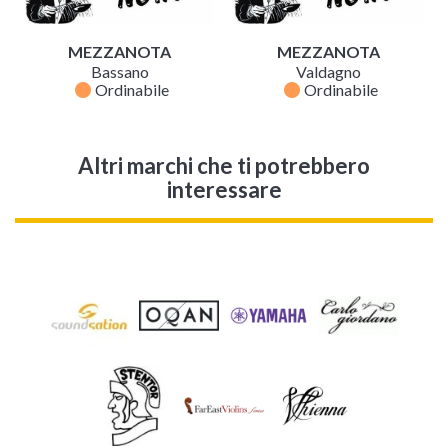
MEZZANOTA
MEZZANOTA
Bassano
Valdagno
fiber_manual_record
fiber_manual_record
Ordinabile
Ordinabile
Altri marchi che ti potrebbero
interessare