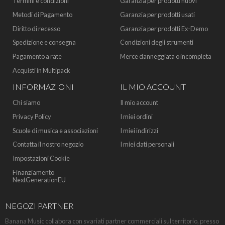
Termini e condizioni
Garanzia per prodotti nuovi
Metodi di Pagamento
Garanzia per prodotti usati
Diritto di recesso
Garanzia per prodotti Ex-Demo
Spedizione e consegna
Condizioni degli strumenti
Pagamento a rate
Merce danneggiata o incompleta
Acquisti in Multipack
INFORMAZIONI
IL MIO ACCOUNT
Chi siamo
Il mio account
Privacy Policy
I miei ordini
Scuole di musica e associazioni
I miei indirizzi
Contatta il nostro negozio
I miei dati personali
Impostazioni Cookie
Finanziamento
NextGenerationEU
NEGOZI PARTNER
Banana Music collabora con svariati partner commerciali sul territorio, presso