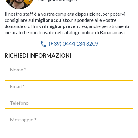
Il nostro staff è a vostra completa disposizione, per potervi
consigliare sul
miglior acquisto
, rispondere alle vostre
domande o offrirvi il
miglior preventivo
, anche per strumenti
musicali che non trovate nel catalogo online di Bananamusic.
(+39) 0444 134 3209
phone
RICHIEDI INFORMAZIONI