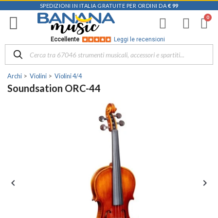
SPEDIZIONI IN ITALIA GRATUITE PER ORDINI DA
€ 99
Eccellente
Leggi le recensioni
Archi
Violini
Violini 4/4
Soundsation ORC-44

