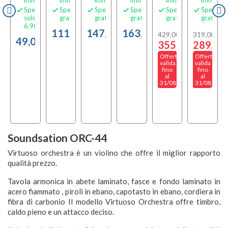
dizione
Spedizione
Spedizione
Spedizione
Spedizione
Spedizione
Spedizio






o
solo
gratuita
gratuita
gratuita
gratuita
gratuita
0 €
6,90 €
111,00 €
147,00 €
163,00 €
429,00 €
319,00 €
00 €
49,00 €
355,00 €
289,00
Offerta
Offerta
valida
valida
fino
fino
al
al
31/08
31/08
Soundsation ORC-44
Virtuoso orchestra è un violino che offre il miglior rapporto
qualità prezzo.
Tavola armonica in abete laminato, fasce e fondo laminato in
acero fiammato , piroli in ebano, capotasto in ebano, cordiera in
fibra di carbonio Il modello Virtuoso Orchestra offre timbro,
caldo pieno e un attacco deciso.