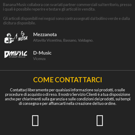
Banana Music collabora con svariati partner commerciali sul territorio, presso
i quali è possibile reperire e testare gli articoli in vendita.
Gli articoli disponibili nei negozi sono contrassegnati dal bollino verde e dalla
dicitura disponibile.
COME CONTATTARCI
Contattaci liberamente per qualsiasi informazione sui prodotti, o sulle
procedure di acquisto o di reso. Il nostro Servizio Clienti è a tua disposizione
anche per chiarimenti sulla garanzia e sulle condizioni dei prodotti, sui tempi
di consegna e per affiancarti nella creazione del tuo ordine.