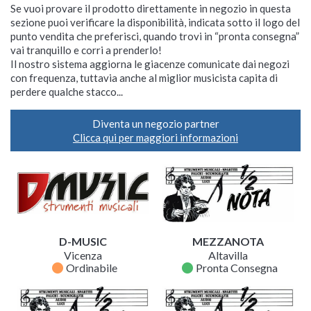
Se vuoi provare il prodotto direttamente in negozio in questa
sezione puoi verificare la disponibilità, indicata sotto il logo del
punto vendita che preferisci, quando trovi in “pronta consegna”
vai tranquillo e corri a prenderlo!
Il nostro sistema aggiorna le giacenze comunicate dai negozi
con frequenza, tuttavia anche al miglior musicista capita di
perdere qualche stacco...
Diventa un negozio partner
Clicca qui per maggiori informazioni
D-MUSIC
MEZZANOTA
Vicenza
Altavilla
fiber_manual_record
fiber_manual_record
Ordinabile
Pronta Consegna