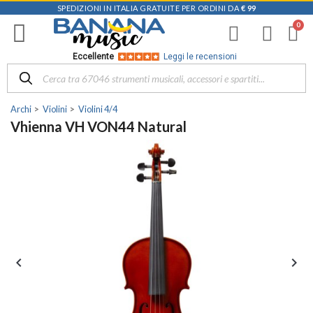
SPEDIZIONI IN ITALIA GRATUITE PER ORDINI DA
€ 99
Eccellente
Leggi le recensioni
Archi
Violini
Violini 4/4
Vhienna VH VON44 Natural

