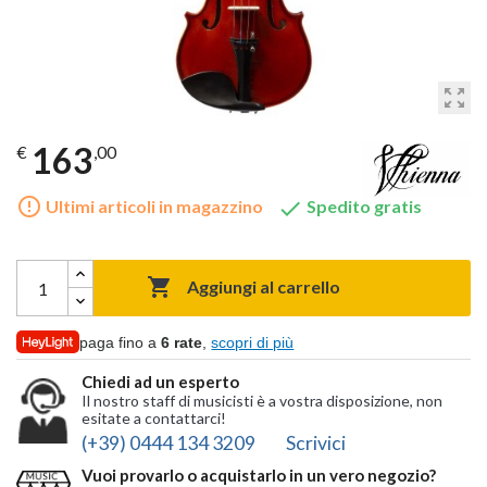
zoom_out_map
163
€
,00
error_outline

Ultimi articoli in magazzino
Spedito gratis

Aggiungi al carrello
paga fino a
6 rate
,
scopri di più
Chiedi ad un esperto
Il nostro staff di musicisti è a vostra disposizione, non
esitate a contattarci!
(+39) 0444 134 3209
Scrivici
Vuoi provarlo o acquistarlo in un vero negozio?