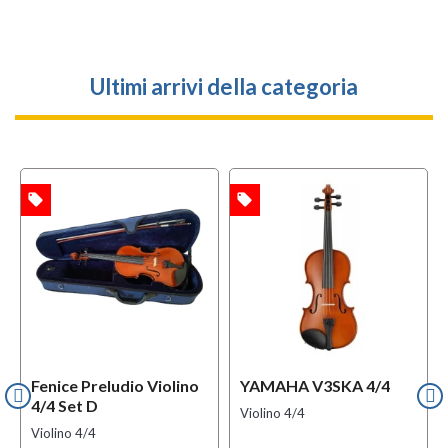
Ultimi arrivi della categoria
local_offer
local_offer
TA
OFFERTA
Fenice Preludio Violino
YAMAHA V3SKA 4/4
4/4 Set D
Violino 4/4
Violino 4/4