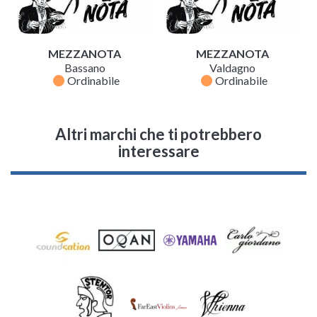
MEZZANOTA
MEZZANOTA
Bassano
Valdagno
fiber_manual_record
fiber_manual_record
Ordinabile
Ordinabile
Altri marchi che ti potrebbero
interessare