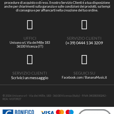
procedure di acquisto o di reso. Il nostro Servizio Clienti è a tua disposizione
anche per chiarimenti sulla garanzia e sulle condizioni dei prodotti, sui tempi
di consegna e per affiancarti nella creazione del tuo ordine.
UFFICI
SERVIZIO CLIENTI
(+39) 0444 134 3209
Unisono srl, Via dei Mille 183
36100 Vicenza (IT)
SERVIZIO CLIENTI
SEGUICI SU
Scrivici un messaggio
Facebook.com / BananaMusic.it
© 2026 Unisono srl - Via dei Mille, 183 - 36100 Vicenza (Italy) - P.IVA 04038300242 -
REA: VI373927