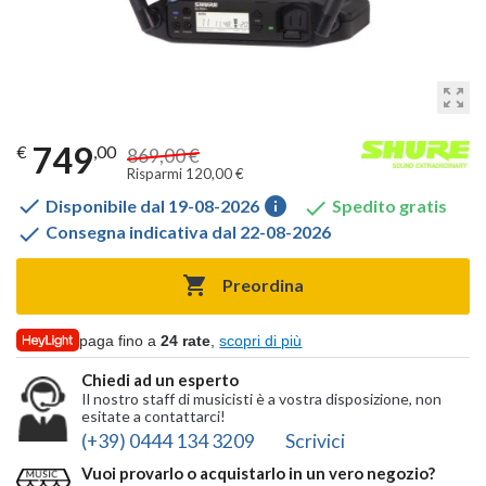
zoom_out_map
749
€
,00
869,00 €
Risparmi 120,00 €

info

Disponibile dal 19-08-2026
Spedito gratis

Consegna indicativa dal 22-08-2026

Preordina
paga fino a
24 rate
,
scopri di più
Chiedi ad un esperto
Il nostro staff di musicisti è a vostra disposizione, non
esitate a contattarci!
(+39) 0444 134 3209
Scrivici
Vuoi provarlo o acquistarlo in un vero negozio?