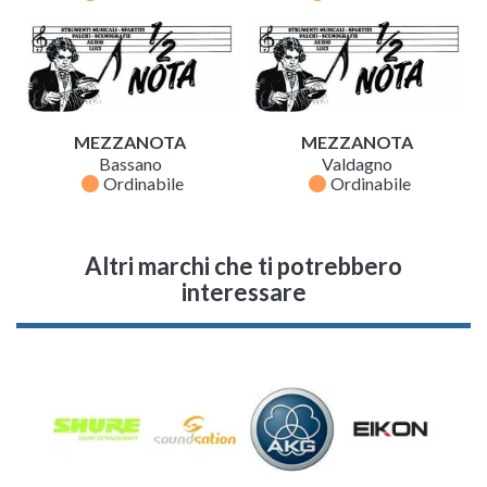
MEZZANOTA
MEZZANOTA
Bassano
Valdagno
fiber_manual_record
fiber_manual_record
Ordinabile
Ordinabile
Altri marchi che ti potrebbero
interessare