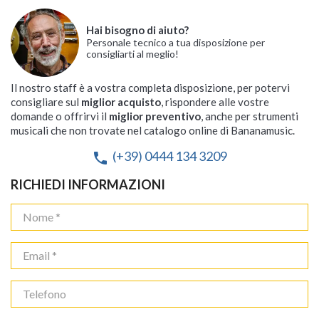
1020/2MIC-1
1020/2MIC-2
2020/MIC/BP
1040/4MIC-2
1040/2MIC/2BP-2
825A
83
1040/4MIC-3
Microfono Wireless Palmare
Hai bisogno di aiuto?
Microfoni Wireless
Microfono Wireless Palmare
Microfono Wireless Palmare
Microfono Wireless Palmare
Microfono Wireless Palmare
Personale tecnico a tua disposizione per
Disponibilità immediata
Disponibilità immediata
Disponibilità immediata
Disponibile su ordinazione
Disponibilità immediata
Disponibilità immediata
Disponibilità immediata
Disponibilità immediata
Disponibilità immediata
Disponibile su ordinazione
consigliarti al meglio!










Spedizione gratuita
Spedizione gratuita
Spedizione gratuita
Spedizione gratuita
Spedizione gratuita
Spedizione gratuita
Spedizione gratuita
Spedizione gratuita
Spedizione gratuita
Spedizione gratuita










141,00 €
144,00 €
289,00 €
249,00 €
134,80 €
228,00 €
279,00 €
539,00 €
249,00 €
356,00 €
Il nostro staff è a vostra completa disposizione, per potervi
139,00 €
consigliare sul
miglior acquisto
, rispondere alle vostre
Offerta valida fino al 14/08
domande o offrirvi il
miglior preventivo
, anche per strumenti
musicali che non trovate nel catalogo online di Bananamusic.
(+39) 0444 134 3209
phone
RICHIEDI INFORMAZIONI