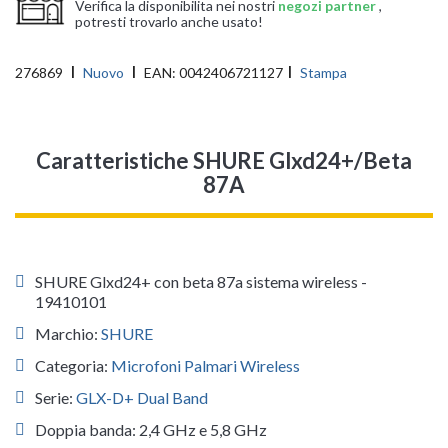
Verifica la disponibilita nei nostri
negozi partner
,
potresti trovarlo anche usato!
276869
Nuovo
EAN:
0042406721127
Stampa
Caratteristiche SHURE Glxd24+/Beta
87A
SHURE Glxd24+ con beta 87a sistema wireless -
19410101
Marchio:
SHURE
Categoria:
Microfoni Palmari Wireless
Serie:
GLX-D+ Dual Band
Doppia banda: 2,4 GHz e 5,8 GHz