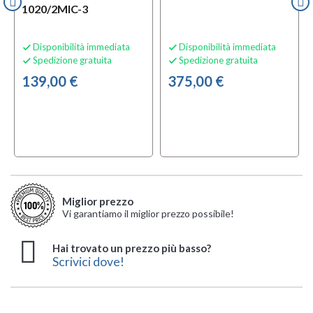
1020/2MIC-3
Disponibilità immediata
Disponibilità immediata


Spedizione gratuita
Spedizione gratuita


139,00 €
375,00 €
local_offer
TA
Miglior prezzo
Vi garantiamo il miglior prezzo possibile!
Hai trovato un prezzo più basso?
Scrivici dove!
Rondson BE-
Rondson BE-
NUX B-3RC Mic Bundle
Rondson BE-
Rondson BE-
Rondson BE-
SENNHEISER XSW 1
Rondson BE-5038/2H-
Rondson BE-
Rondson WT-200MIC