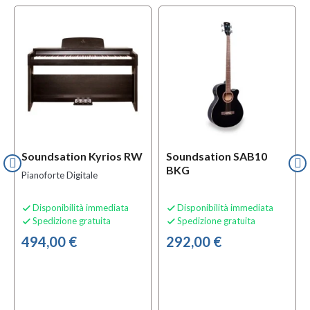
l
OFFERTA
f
BUNDLES
Soundsation Kyrios RW
Soundsation SAB10
BKG
Pianoforte Digitale
Disponibilità immediata
Disponibilità immediata


Spedizione gratuita
Spedizione gratuita


494,00 €
292,00 €