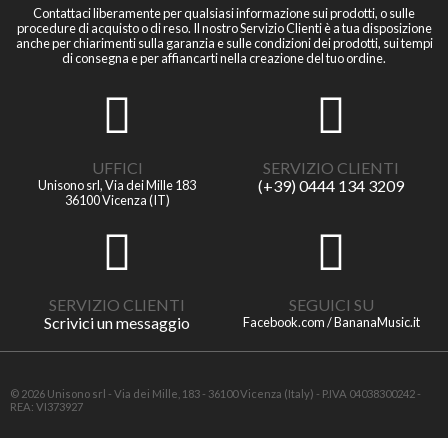
Contattaci liberamente per qualsiasi informazione sui prodotti, o sulle
procedure di acquisto o di reso. Il nostro Servizio Clienti è a tua disposizione
anche per chiarimenti sulla garanzia e sulle condizioni dei prodotti, sui tempi
di consegna e per affiancarti nella creazione del tuo ordine.
UFFICI
SERVIZIO CLIENTI
(+39) 0444 134 3209
Unisono srl, Via dei Mille 183
36100 Vicenza (IT)
SERVIZIO CLIENTI
SEGUICI SU
Scrivici un messaggio
Facebook.com / BananaMusic.it
© 2026 Unisono srl - Via dei Mille, 183 - 36100 Vicenza (Italy) - P.IVA 04038300242 -
REA: VI373927