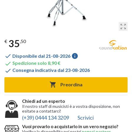
zoom_out_map
35
€
,50

info
Disponibile dal 21-08-2026

Spedizione solo 8,90 €

Consegna indicativa dal 23-08-2026

Preordina
Chiedi ad un esperto
Il nostro staff di musicisti è a vostra disposizione, non
esitate a contattarci!
(+39) 0444 134 3209
Scrivici
Vuoi provarlo o acquistarlo in un vero negozio?
Verifica la disponibilita nei nostri
negozi partner
,