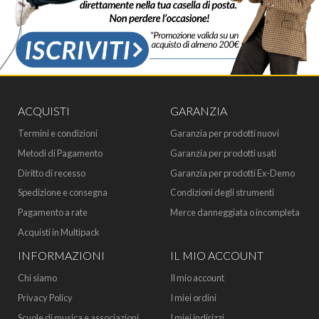
ACQUISTI
GARANZIA
Termini e condizioni
Garanzia per prodotti nuovi
Metodi di Pagamento
Garanzia per prodotti usati
Diritto di recesso
Garanzia per prodotti Ex-Demo
Spedizione e consegna
Condizioni degli strumenti
Pagamento a rate
Merce danneggiata o incompleta
Acquisti in Multipack
INFORMAZIONI
IL MIO ACCOUNT
Chi siamo
Il mio account
Privacy Policy
I miei ordini
Scuole di musica e associazioni
I miei indirizzi