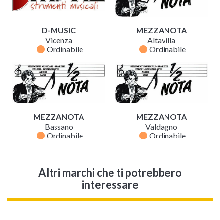
D-MUSIC
MEZZANOTA
Vicenza
Altavilla
fiber_manual_record
fiber_manual_record
Ordinabile
Ordinabile
MEZZANOTA
MEZZANOTA
Bassano
Valdagno
fiber_manual_record
fiber_manual_record
Ordinabile
Ordinabile
Altri marchi che ti potrebbero
interessare