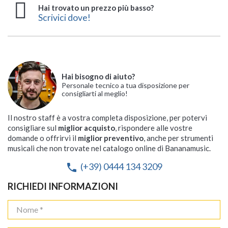
Hai trovato un prezzo più basso?
Scrivici dove!
Hai bisogno di aiuto?
Personale tecnico a tua disposizione per
consigliarti al meglio!
Il nostro staff è a vostra completa disposizione, per potervi
consigliare sul
miglior acquisto
, rispondere alle vostre
domande o offrirvi il
miglior preventivo
, anche per strumenti
musicali che non trovate nel catalogo online di Bananamusic.
(+39) 0444 134 3209
phone
RICHIEDI INFORMAZIONI