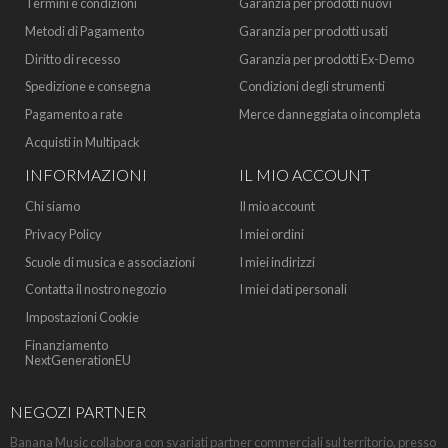
Termini e condizioni
Garanzia per prodotti nuovi
Metodi di Pagamento
Garanzia per prodotti usati
Diritto di recesso
Garanzia per prodotti Ex-Demo
Spedizione e consegna
Condizioni degli strumenti
Pagamento a rate
Merce danneggiata o incompleta
Acquisti in Multipack
INFORMAZIONI
IL MIO ACCOUNT
Chi siamo
Il mio account
Privacy Policy
I miei ordini
Scuole di musica e associazioni
I miei indirizzi
Contatta il nostro negozio
I miei dati personali
Impostazioni Cookie
Finanziamento
NextGenerationEU
NEGOZI PARTNER
Banana Music collabora con svariati partner commerciali sul territorio, presso