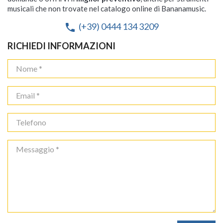
musicali che non trovate nel catalogo online di Bananamusic.
(+39) 0444 134 3209
phone
RICHIEDI INFORMAZIONI