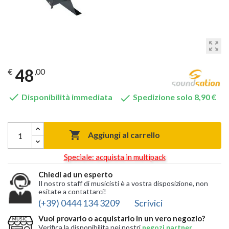
zoom_out_map
48
€
,00


Disponibilità immediata
Spedizione solo 8,90 €

Aggiungi al carrello
Speciale: acquista in multipack
Chiedi ad un esperto
Il nostro staff di musicisti è a vostra disposizione, non
esitate a contattarci!
(+39) 0444 134 3209
Scrivici
Vuoi provarlo o acquistarlo in un vero negozio?
Verifica la disponibilita nei nostri
negozi partner
,