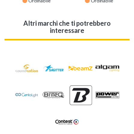
fiber_manual_record
fiber_manual_record
Ordinabile
Ordinabile
Altri marchi che ti potrebbero
interessare