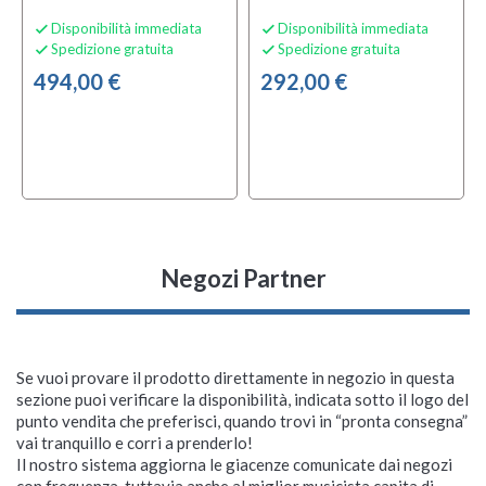
Disponibilità immediata
Disponibilità immediata


Spedizione gratuita
Spedizione gratuita


494,00 €
292,00 €
local_offer
local_offer
TA
TA
Negozi Partner
filter_3
ES
Se vuoi provare il prodotto direttamente in negozio in questa
sezione puoi verificare la disponibilità, indicata sotto il logo del
punto vendita che preferisci, quando trovi in “pronta consegna”
Soundsation Kyrios BK
Soundsation Kyrios WH
Soundsation Marisol
Soundsation Mileia
Soundsation Marisol
Soundsation JUKEY-49
Soundsation Jukey-49
Soundsation Marisol
Soundsation Marisol
Soundsation Meadow
vai tranquillo e corri a prenderlo!
34BK
44NT CE
44BK
Bundle
34SB
34PK
DN_SBT
Il nostro sistema aggiorna le giacenze comunicate dai negozi
Pianoforte Digitale
Tastiera Portatile