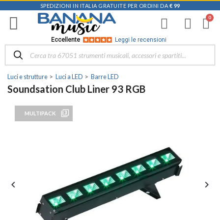
SPEDIZIONI IN ITALIA GRATUITE PER ORDINI DA
€ 99
Eccellente
Leggi le recensioni
Luci e strutture
Luci a LED
Barre LED
Soundsation Club Liner 93 RGB
filter_3
MULTIPACK

