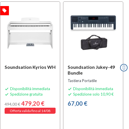
local_offer
Soundsation Kyrios WH
Soundsation Jukey-49
Bundle
Tastiera Portatile
Disponibilità immediata
Disponibilità immediata


Spedizione gratuita
Spedizione solo 10,90 €


479,20 €
67,00 €
494,00 €
Offerta valida fino al 14/08