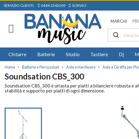
SERVIZIO CLIENTI:
0444 1343209
SCRIVICI
MARCHI
PR
Chitarre
Batterie
Studio
Tastiere
Dj
M
Home
Batterie e Percussioni
Aste e Hardware
Aste a Giraffa per Piat
Soundsation CBS_300
Soundsation CBS_300 è un'asta per piatti a bilanciere robusta e af
stabilità e supporto per piatti di ogni dimensione.