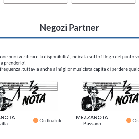
Negozi Partner
ne puoi verificare la disponibilità, indicata sotto il logo del punto 
i a prenderlo!
requenza, tuttavia anche al miglior musicista capita di perdere qualc
ANOTA
MEZZANOTA
fiber_manual_record
fiber_manual_record
Ordinabile
Or
illa
Bassano