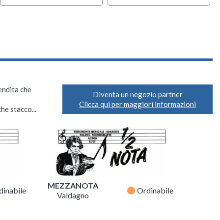
vendita che
Diventa un negozio partner
Clicca qui per maggiori informazioni
he stacco...
MEZZANOTA
fiber_manual_record
dinabile
Ordinabile
Valdagno