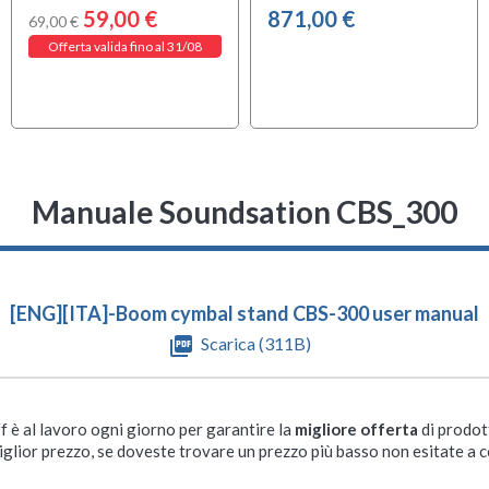
59,00 €
871,00 €
69,00 €
Offerta valida fino al 31/08
Manuale Soundsation CBS_300
[ENG][ITA]-Boom cymbal stand CBS-300 user manual
picture_as_pdf
Scarica (311B)
ff è al lavoro ogni giorno per garantire la
migliore offerta
di prodot
iglior prezzo, se doveste trovare un prezzo più basso non esitate a c