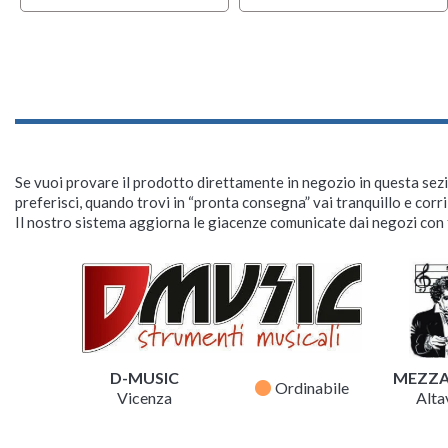
Se vuoi provare il prodotto direttamente in negozio in questa sezio
preferisci, quando trovi in “pronta consegna” vai tranquillo e corr
Il nostro sistema aggiorna le giacenze comunicate dai negozi con f
D-MUSIC
MEZZ
fiber_manual_record
Ordinabile
Vicenza
Altav