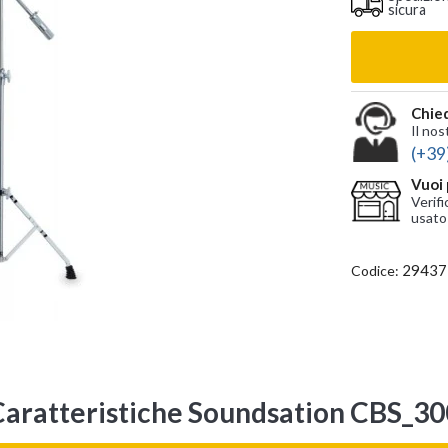
sicura
Chied
Il nos
(+39
Vuoi 
Verifi
usato
29437
Codice:
Caratteristiche Soundsation CBS_30