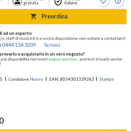
favorite_border
help_outline
gratuita
italiana
Preordina

i ad un esperto
tro staff di musicisti è a vostra disposizione, non esitate a contattarci!
) 0444 134 3209
Scrivici
provarlo o acquistarlo in un vero negozio?
ca la disponibilita nei nostri
negozi partner
, potresti trovarlo anche
!
5
Nuovo
EAN:
8054301339262
Stampa
Condizione
0