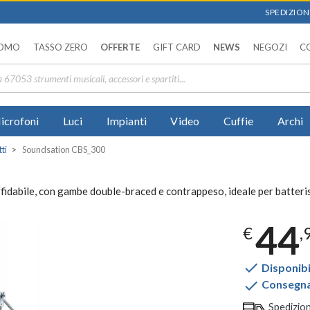
SPEDIZIONI
OMO
TASSO ZERO
OFFERTE
GIFT CARD
NEWS
NEGOZI
C
icrofoni
Luci
Impianti
Video
Cuffie
Archi
ti
Soundsation CBS_300
fidabile, con gambe double-braced e contrappeso, ideale per batteris
44
€
,

Disponibi

Consegna 
Spedizio