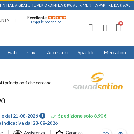
 IN ITALIA GRATUITE PER ORDINI DA
€ 99
, ALTRIMENTI A PARTIRE DA € 6,90
Eccellente
ONTATTI
Leggi le recensioni
Fiati
Cavi
Accessori
Spartiti
Mercatino
ti principianti che cercano
90
info

le dal 21-08-2026
Spedizione solo 8,90 €
indicativa dal 23-08-2026
ne
Assistenza
Garanzia