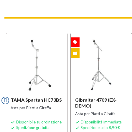
local_offer
OFFERTA
OFFERT
inventory
EX-DEMO
TAMA Spartan HC73BS
Gibraltar 4709 (EX-
DEMO)
Asta per Piatti a Giraffa
Asta per Piatti a Giraffa
Disponibile su ordinazione
Disponibilità immediata


Spedizione gratuita
Spedizione solo 8,90 €

