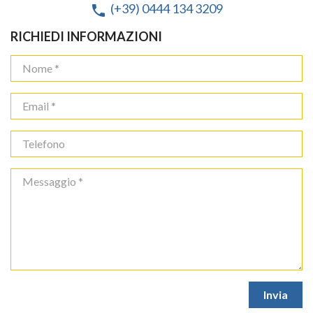
(+39) 0444 134 3209
phone
RICHIEDI INFORMAZIONI