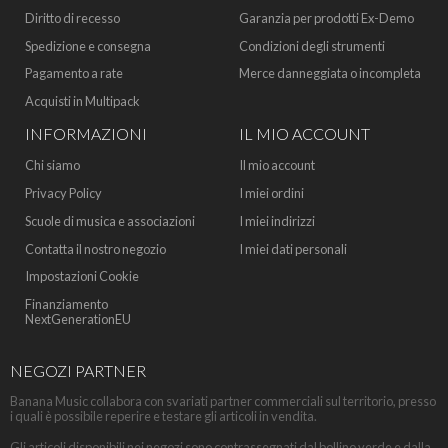
Diritto di recesso
Garanzia per prodotti Ex-Demo
Spedizione e consegna
Condizioni degli strumenti
Pagamento a rate
Merce danneggiata o incompleta
Acquisti in Multipack
INFORMAZIONI
IL MIO ACCOUNT
Chi siamo
Il mio account
Privacy Policy
I miei ordini
Scuole di musica e associazioni
I miei indirizzi
Contatta il nostro negozio
I miei dati personali
Impostazioni Cookie
Finanziamento
NextGenerationEU
NEGOZI PARTNER
Banana Music collabora con svariati partner commerciali sul territorio, presso
i quali è possibile reperire e testare gli articoli in vendita.
Gli articoli disponibili nei negozi sono contrassegnati dal bollino verde e dalla