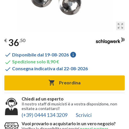
zoom_out_map
36
€
,50

info
Disponibile dal 19-08-2026

Spedizione solo 8,90 €

Consegna indicativa dal 22-08-2026

Preordina
Chiedi ad un esperto
Il nostro staff di musicisti è a vostra disposizione, non
esitate a contattarci!
(+39) 0444 134 3209
Scrivici
Vuoi provarlo o acquistarlo in un vero negozio?
Verifica la disponibilita nei nostri
negozi partner
,