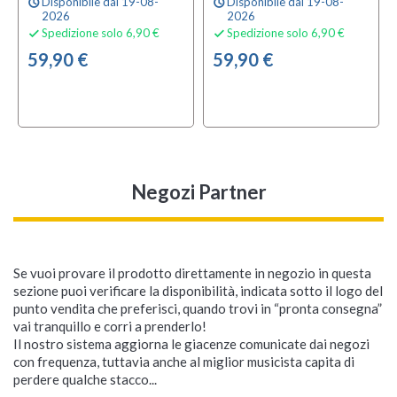
Disponibile dal 19-08-
Disponibile dal 19-08-
schedule
schedule
2026
2026
Spedizione solo 6,90 €
Spedizione solo 6,90 €


59,90 €
59,90 €
Negozi Partner
Se vuoi provare il prodotto direttamente in negozio in questa
sezione puoi verificare la disponibilità, indicata sotto il logo del
punto vendita che preferisci, quando trovi in “pronta consegna”
vai tranquillo e corri a prenderlo!
Il nostro sistema aggiorna le giacenze comunicate dai negozi
con frequenza, tuttavia anche al miglior musicista capita di
perdere qualche stacco...