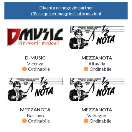
Diventa un negozio partner
Clicca qui per maggiori informazioni
D-MUSIC
MEZZANOTA
Vicenza
Altavilla
fiber_manual_record
fiber_manual_record
Ordinabile
Ordinabile
MEZZANOTA
MEZZANOTA
Bassano
Valdagno
fiber_manual_record
fiber_manual_record
Ordinabile
Ordinabile