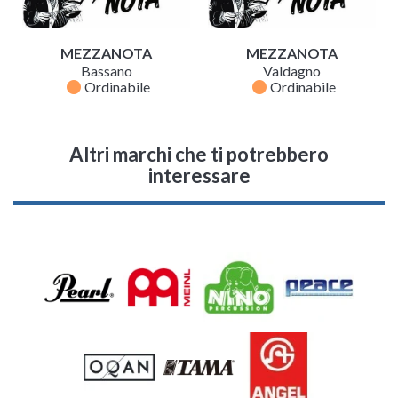
MEZZANOTA
MEZZANOTA
Bassano
Valdagno
fiber_manual_record
fiber_manual_record
Ordinabile
Ordinabile
Altri marchi che ti potrebbero
interessare