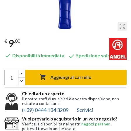
zoom_out_map
9
€
,00


Disponibilità immediata
Spedizione solo 8,90 €

Aggiungi al carrello
Chiedi ad un esperto
Il nostro staff di musicisti è a vostra disposizione, non
esitate a contattarci!
(+39) 0444 134 3209
Scrivici
Vuoi provarlo o acquistarlo in un vero negozio?
Verifica la disponibilita nei nostri
negozi partner
,
potresti trovarlo anche usato!