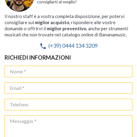
consigliarti al meglio!
Il nostro staff è a vostra completa disposizione, per potervi
consigliare sul
miglior acquisto
, rispondere alle vostre
domande o offrirvi il
miglior preventivo
, anche per strumenti
musicali che non trovate nel catalogo online di Bananamusic.
(+39) 0444 134 3209
phone
RICHIEDI INFORMAZIONI