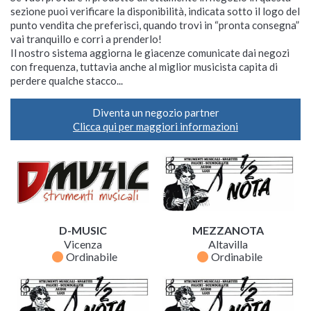
sezione puoi verificare la disponibilità, indicata sotto il logo del
punto vendita che preferisci, quando trovi in “pronta consegna”
vai tranquillo e corri a prenderlo!
Il nostro sistema aggiorna le giacenze comunicate dai negozi
con frequenza, tuttavia anche al miglior musicista capita di
perdere qualche stacco...
Diventa un negozio partner
Clicca qui per maggiori informazioni
D-MUSIC
MEZZANOTA
Vicenza
Altavilla
fiber_manual_record
fiber_manual_record
Ordinabile
Ordinabile