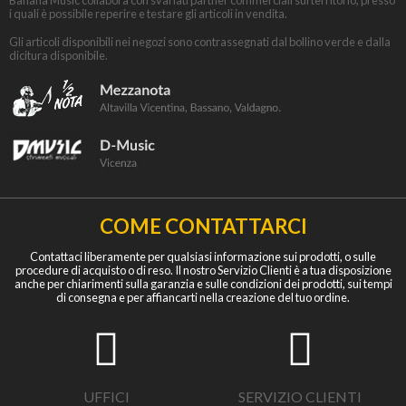
Banana Music collabora con svariati partner commerciali sul territorio, presso
i quali è possibile reperire e testare gli articoli in vendita.
Gli articoli disponibili nei negozi sono contrassegnati dal bollino verde e dalla
dicitura disponibile.
COME CONTATTARCI
Contattaci liberamente per qualsiasi informazione sui prodotti, o sulle
procedure di acquisto o di reso. Il nostro Servizio Clienti è a tua disposizione
anche per chiarimenti sulla garanzia e sulle condizioni dei prodotti, sui tempi
di consegna e per affiancarti nella creazione del tuo ordine.
UFFICI
SERVIZIO CLIENTI