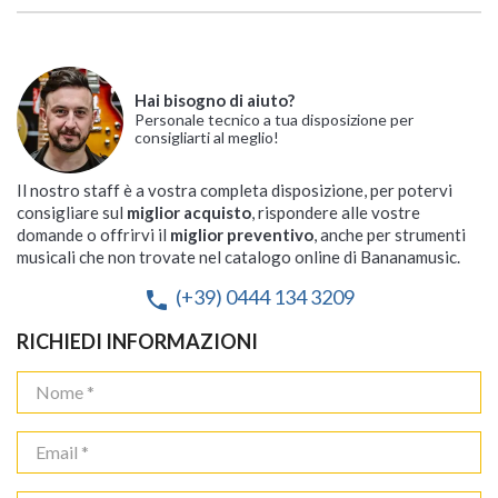
Hai bisogno di aiuto?
Personale tecnico a tua disposizione per
consigliarti al meglio!
Il nostro staff è a vostra completa disposizione, per potervi
consigliare sul
miglior acquisto
, rispondere alle vostre
domande o offrirvi il
miglior preventivo
, anche per strumenti
musicali che non trovate nel catalogo online di Bananamusic.
(+39) 0444 134 3209
phone
RICHIEDI INFORMAZIONI