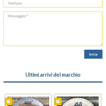
Ultimi arrivi del marchio
inventory
inventory
TO
USATO