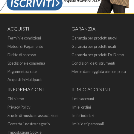
ACQUISTI
GARANZIA
Termini e condizioni
Garanzia per prodotti nuovi
Metodi di Pagamento
Garanzia per prodotti usati
Diritto di recesso
Garanzia per prodotti Ex-Demo
Spedizione e consegna
Condizioni degli strumenti
Pagamento a rate
Merce danneggiata o incompleta
Acquisti in Multipack
INFORMAZIONI
IL MIO ACCOUNT
Chi siamo
Il mio account
Privacy Policy
I miei ordini
Scuole di musica e associazioni
I miei indirizzi
Contatta il nostro negozio
I miei dati personali
Impostazioni Cookie