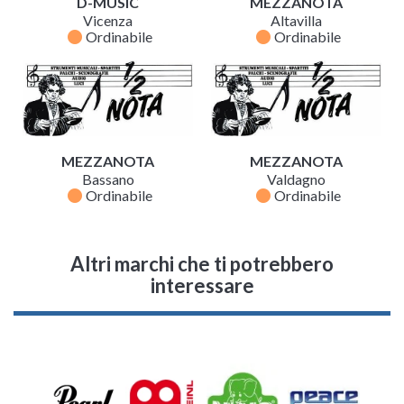
D-MUSIC
MEZZANOTA
Vicenza
Altavilla
fiber_manual_record
fiber_manual_record
Ordinabile
Ordinabile
MEZZANOTA
MEZZANOTA
Bassano
Valdagno
fiber_manual_record
fiber_manual_record
Ordinabile
Ordinabile
Altri marchi che ti potrebbero
interessare