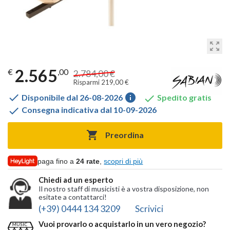
zoom_out_map
2.565
€
,00
2.784,00 €
Risparmi 219,00 €

info

Disponibile dal 26-08-2026
Spedito gratis

Consegna indicativa dal 10-09-2026

Preordina
paga fino a
24 rate
,
scopri di più
Chiedi ad un esperto
Il nostro staff di musicisti è a vostra disposizione, non
esitate a contattarci!
(+39) 0444 134 3209
Scrivici
Vuoi provarlo o acquistarlo in un vero negozio?