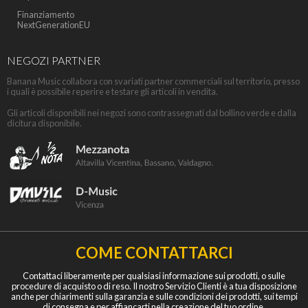
Finanziamento
NextGenerationEU
NEGOZI PARTNER
Banana Music collabora con svariati partner commerciali sul territorio, presso
i quali è possibile reperire e testare gli articoli in vendita.
Gli articoli disponibili nei negozi sono contrassegnati dal bollino verde e dalla
dicitura disponibile.
COME CONTATTARCI
Contattaci liberamente per qualsiasi informazione sui prodotti, o sulle
procedure di acquisto o di reso. Il nostro Servizio Clienti è a tua disposizione
anche per chiarimenti sulla garanzia e sulle condizioni dei prodotti, sui tempi
di consegna e per affiancarti nella creazione del tuo ordine.