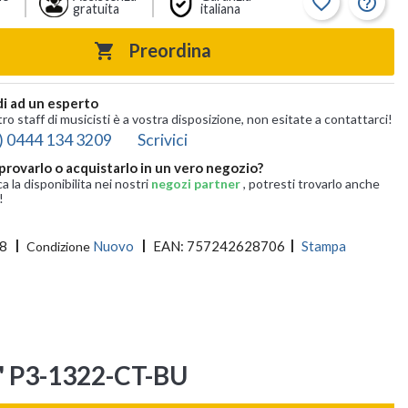
favorite_border
help_outline
gratuita
italiana
Preordina

i ad un esperto
tro staff di musicisti è a vostra disposizione, non esitate a contattarci!
) 0444 134 3209
Scrivici
provarlo o acquistarlo in un vero negozio?
ca la disponibilita nei nostri
negozi partner
, potresti trovarlo anche
!
8
Nuovo
EAN:
757242628706
Stampa
Condizione
" P3-1322-CT-BU