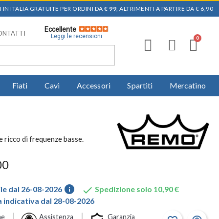
 IN ITALIA GRATUITE PER ORDINI DA
€ 99
, ALTRIMENTI A PARTIRE DA € 6,90
Eccellente
ONTATTI
Leggi le recensioni
Fiati
Cavi
Accessori
Spartiti
Mercatino
ricco di frequenze basse.
00
info

le dal 26-08-2026
Spedizione solo 10,90 €
indicativa dal 28-08-2026
ne
Assistenza
Garanzia