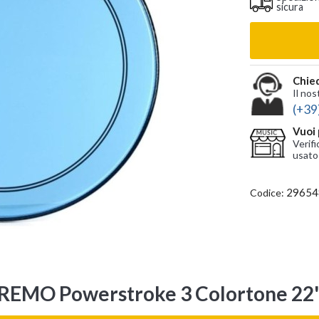
sicura
Chied
Il nos
(+39
Vuoi 
Verifi
usato
29654
Codice:
e REMO Powerstroke 3 Colortone 22