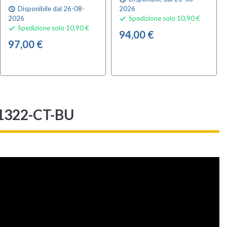
Disponibile dal 26-08-
2026
schedule
2026
Spedizione solo 10,90 €

Spedizione solo 10,90 €

94,00 €
97,00 €
-1322-CT-BU