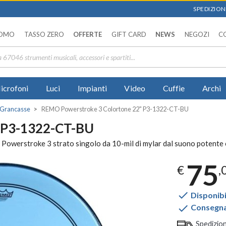
SPEDIZIONI
OMO
TASSO ZERO
OFFERTE
GIFT CARD
NEWS
NEGOZI
C
icrofoni
Luci
Impianti
Video
Cuffie
Archi
r Grancasse
REMO Powerstroke 3 Colortone 22" P3-1322-CT-BU
 P3-1322-CT-BU
erstroke 3 strato singolo da 10-mil di mylar dal suono potente e 
75
€
,

Disponibi

Consegna 
Spedizio