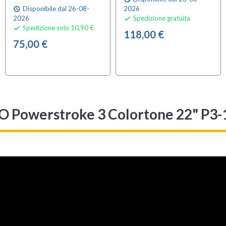
Disponibile dal 26-08-
2026
schedule
2026
Spedizione gratuita

Spedizione solo 10,90 €

118,00 €
75,00 €
 Powerstroke 3 Colortone 22" P3