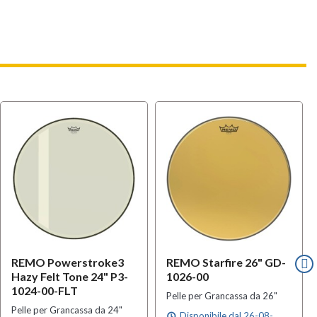
REMO Powerstroke3
REMO Starfire 26" GD-
Hazy Felt Tone 24" P3-
1026-00
1024-00-FLT
Pelle per Grancassa da 26"
Pelle per Grancassa da 24"
Disponibile dal 26-08-
schedule