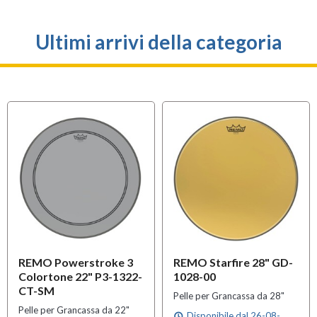
Ultimi arrivi della categoria
REMO Powerstroke 3
REMO Starfire 28" GD-
Colortone 22" P3-1322-
1028-00
CT-SM
Pelle per Grancassa da 28"
Pelle per Grancassa da 22"
Disponibile dal 26-08-
schedule