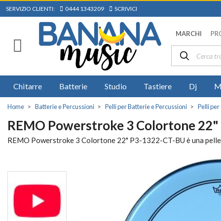
SERVIZIO CLIENTI:
0444 1343209
SCRIVICI
MARCHI
PR
Chitarre
Batterie
Studio
Tastiere
Dj
M
Home
Batterie e Percussioni
Pelli per Batterie e Percussioni
Pelli pe
REMO Powerstroke 3 Colortone 22"
REMO Powerstroke 3 Colortone 22" P3-1322-CT-BU è una pelle Pow