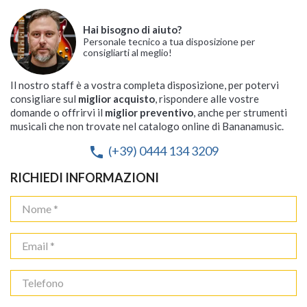
Hai bisogno di aiuto?
Personale tecnico a tua disposizione per
consigliarti al meglio!
Il nostro staff è a vostra completa disposizione, per potervi
consigliare sul
miglior acquisto
, rispondere alle vostre
domande o offrirvi il
miglior preventivo
, anche per strumenti
musicali che non trovate nel catalogo online di Bananamusic.
(+39) 0444 134 3209
phone
RICHIEDI INFORMAZIONI