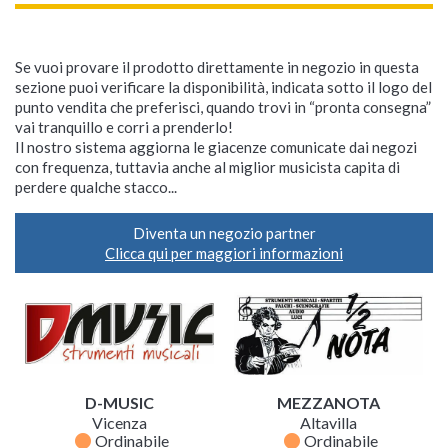
Se vuoi provare il prodotto direttamente in negozio in questa
sezione puoi verificare la disponibilità, indicata sotto il logo del
punto vendita che preferisci, quando trovi in “pronta consegna”
vai tranquillo e corri a prenderlo!
Il nostro sistema aggiorna le giacenze comunicate dai negozi
con frequenza, tuttavia anche al miglior musicista capita di
perdere qualche stacco...
Diventa un negozio partner
Clicca qui per maggiori informazioni
D-MUSIC
MEZZANOTA
Vicenza
Altavilla
fiber_manual_record
fiber_manual_record
Ordinabile
Ordinabile