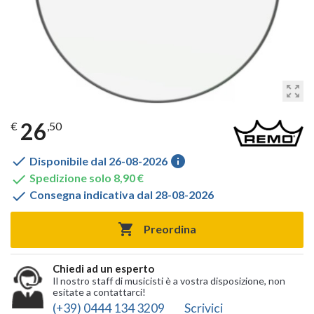
zoom_out_map
26
€
,50

info
Disponibile dal 26-08-2026

Spedizione solo 8,90 €

Consegna indicativa dal 28-08-2026

Preordina
Chiedi ad un esperto
Il nostro staff di musicisti è a vostra disposizione, non
esitate a contattarci!
(+39) 0444 134 3209
Scrivici