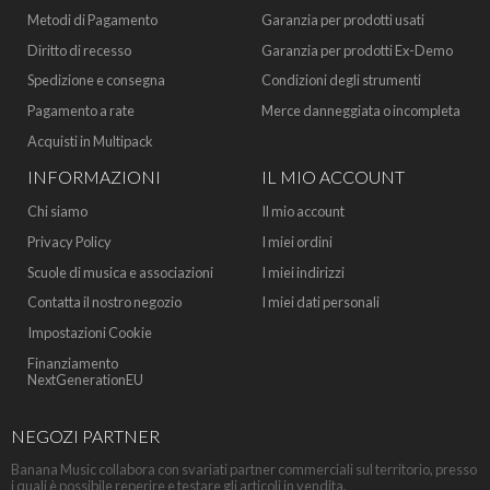
Metodi di Pagamento
Garanzia per prodotti usati
Diritto di recesso
Garanzia per prodotti Ex-Demo
Spedizione e consegna
Condizioni degli strumenti
Pagamento a rate
Merce danneggiata o incompleta
Acquisti in Multipack
INFORMAZIONI
IL MIO ACCOUNT
Chi siamo
Il mio account
Privacy Policy
I miei ordini
Scuole di musica e associazioni
I miei indirizzi
Contatta il nostro negozio
I miei dati personali
Impostazioni Cookie
Finanziamento
NextGenerationEU
NEGOZI PARTNER
Banana Music collabora con svariati partner commerciali sul territorio, presso
i quali è possibile reperire e testare gli articoli in vendita.