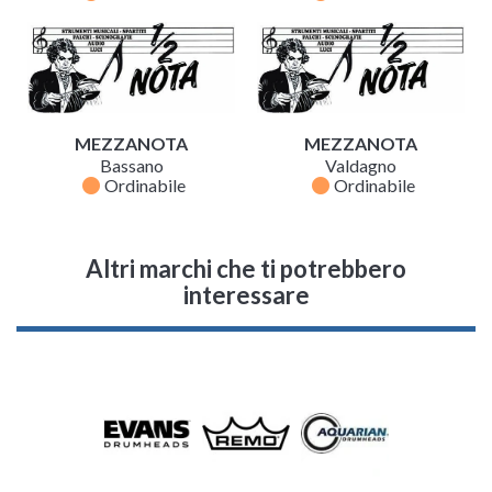
MEZZANOTA
MEZZANOTA
Bassano
Valdagno
fiber_manual_record
fiber_manual_record
Ordinabile
Ordinabile
Altri marchi che ti potrebbero
interessare