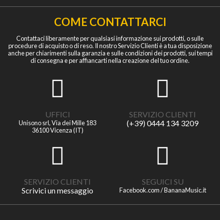
COME CONTATTARCI
Contattaci liberamente per qualsiasi informazione sui prodotti, o sulle
procedure di acquisto o di reso. Il nostro Servizio Clienti è a tua disposizione
anche per chiarimenti sulla garanzia e sulle condizioni dei prodotti, sui tempi
di consegna e per affiancarti nella creazione del tuo ordine.
UFFICI
SERVIZIO CLIENTI
(+39) 0444 134 3209
Unisono srl, Via dei Mille 183
36100 Vicenza (IT)
SERVIZIO CLIENTI
SEGUICI SU
Scrivici un messaggio
Facebook.com / BananaMusic.it