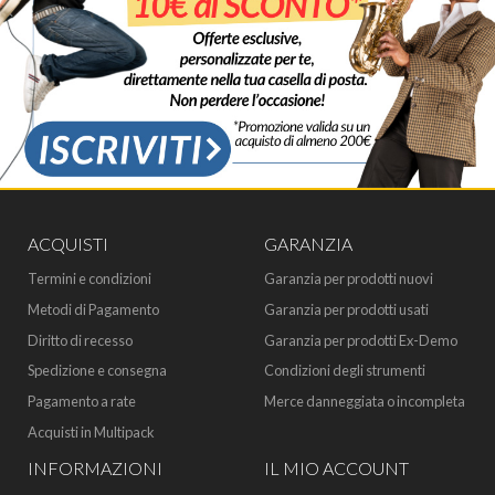
ACQUISTI
GARANZIA
Termini e condizioni
Garanzia per prodotti nuovi
Metodi di Pagamento
Garanzia per prodotti usati
Diritto di recesso
Garanzia per prodotti Ex-Demo
Spedizione e consegna
Condizioni degli strumenti
Pagamento a rate
Merce danneggiata o incompleta
Acquisti in Multipack
INFORMAZIONI
IL MIO ACCOUNT