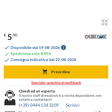
zoom_out_map
5
€
,90

info
Disponibile dal 19-08-2026

Spedizione solo 8,90 €

Consegna indicativa dal 22-08-2026

Preordina
Speciale: acquista in multipack
Chiedi ad un esperto
Il nostro staff di musicisti è a vostra disposizione, non
esitate a contattarci!
(+39) 0444 134 3209
Scrivici