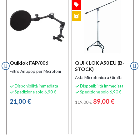
local_offer
OFFERTA
inventory
B-STOCK
Quiklok FAP/006
QUIK LOK A50 EU (B-
STOCK)
Filtro Antipop per Microfoni
Asta Microfonica a Giraffa
Disponibilità immediata
Disponibilità immediata


Spedizione solo 6,90 €
Spedizione solo 6,90 €


21,00 €
89,00 €
119,00 €