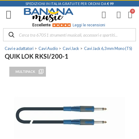
SPEDIZIONI IN ITALIA GRATUITE PER ORDINI DA
€ 99
Eccellente
Leggi le recensioni
Cavi e adattatori
Cavi Audio
Cavi Jack
Cavi Jack 6,3 mm Mono (TS)
QUIK LOK RKSI/200-1
filter_3
MULTIPACK