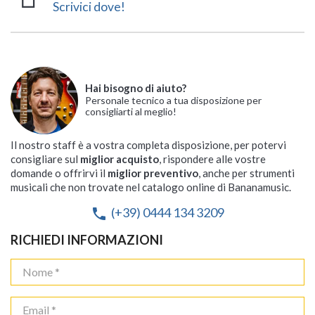
Scrivici dove!
Hai bisogno di aiuto?
Personale tecnico a tua disposizione per
consigliarti al meglio!
Il nostro staff è a vostra completa disposizione, per potervi
consigliare sul
miglior acquisto
, rispondere alle vostre
domande o offrirvi il
miglior preventivo
, anche per strumenti
musicali che non trovate nel catalogo online di Bananamusic.
(+39) 0444 134 3209
phone
RICHIEDI INFORMAZIONI