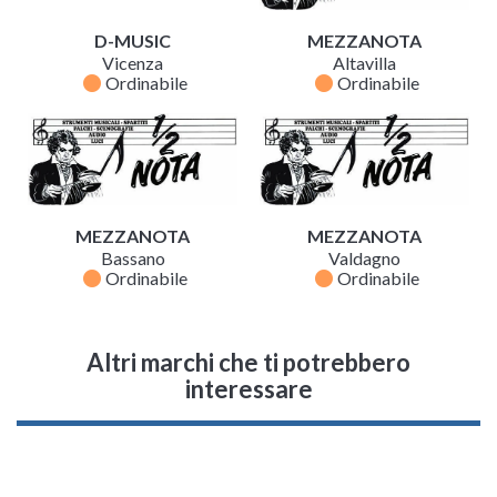
D-MUSIC
MEZZANOTA
Vicenza
Altavilla
fiber_manual_record
fiber_manual_record
Ordinabile
Ordinabile
MEZZANOTA
MEZZANOTA
Bassano
Valdagno
fiber_manual_record
fiber_manual_record
Ordinabile
Ordinabile
Altri marchi che ti potrebbero
interessare