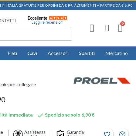
 IN ITALIA GRATUITE PER ORDINI DA
€ 99
, ALTRIMENTI A PARTIRE DA € 6,90
Eccellente
ONTATTI
Leggi le recensioni
Fiati
Cavi
Accessori
Spartiti
Mercatino
ale per collegare
90

lità immediata
Spedizione solo 6,90 €
ne
Assistenza
Garanzia
favorite_border
help_outline