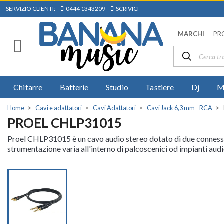
SERVIZIO CLIENTI:
0444 1343209
SCRIVICI
MARCHI
PR
Chitarre
Batterie
Studio
Tastiere
Dj
M
Home
Cavi e adattatori
Cavi Adattatori
Cavi Jack 6,3 mm - RCA
PROEL CHLP31015
Proel CHLP31015 è un cavo audio stereo dotato di due connessi
strumentazione varia all'interno di palcoscenici od impianti audi