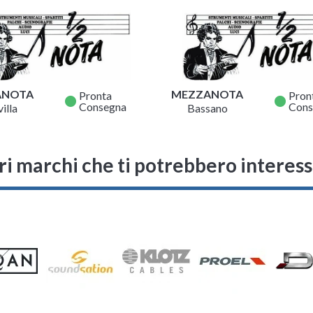
ANOTA
MEZZANOTA
Pronta
Pron
fiber_manual_record
fiber_manual_record
Consegna
Cons
illa
Bassano
ri marchi che ti potrebbero interes