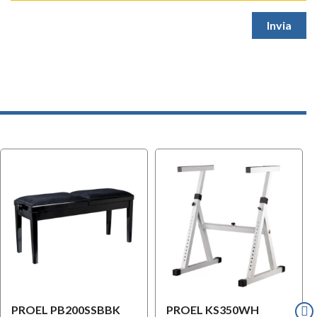
l
OFFERTA
PROEL PB200SSBBK
PROEL KS350WH