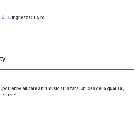
Lunghezza: 1.5 m
, potrebbe aiutare altri musicisti a farsi un idea della
qualità
,
. Grazie!