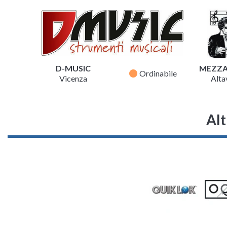
D-MUSIC
MEZZ
fiber_manual_record
Ordinabile
Vicenza
Altav
Alt