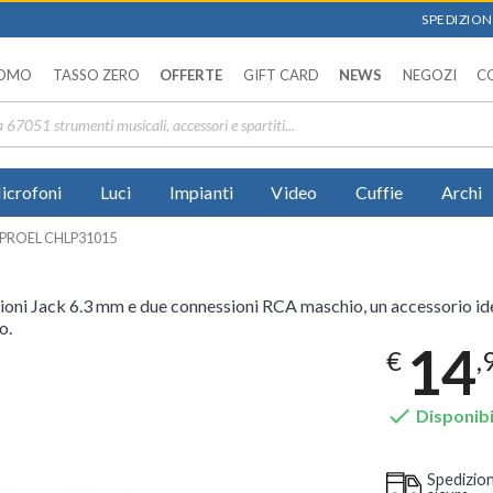
SPEDIZIONI
OMO
TASSO ZERO
OFFERTE
GIFT CARD
NEWS
NEGOZI
C
icrofoni
Luci
Impianti
Video
Cuffie
Archi
PROEL CHLP31015
oni Jack 6.3 mm e due connessioni RCA maschio, un accessorio ide
o.
14
€
,

Disponibi
Spedizio