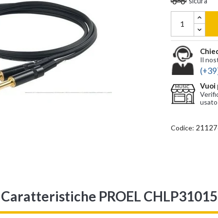
sicura
Chied
Il nos
(+39
Vuoi 
Verifi
usato
21127
Codice:
Caratteristiche PROEL CHLP31015