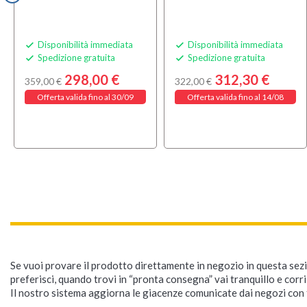
Disponibilità immediata
Disponibilità immediata


Spedizione gratuita
Spedizione gratuita


298,00 €
312,30 €
359,00 €
322,00 €
Offerta valida fino al 30/09
Offerta valida fino al 14/08
Se vuoi provare il prodotto direttamente in negozio in questa sezio
preferisci, quando trovi in “pronta consegna” vai tranquillo e corr
Il nostro sistema aggiorna le giacenze comunicate dai negozi con f