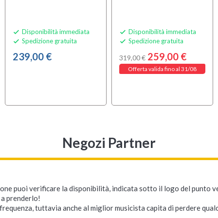
Disponibilità immediata
Disponibilità immediata


Spedizione gratuita
Spedizione gratuita


239,00 €
259,00 €
319,00 €
Offerta valida fino al 31/08
Negozi Partner
ne puoi verificare la disponibilità, indicata sotto il logo del punto 
i a prenderlo!
requenza, tuttavia anche al miglior musicista capita di perdere qualc