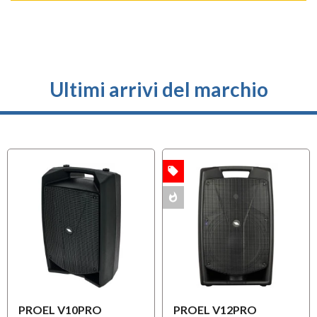
Ultimi arrivi del marchio
local_offer
OFFERTA
whatshot
MULTIPACK
PROEL V10PRO
PROEL V12PRO