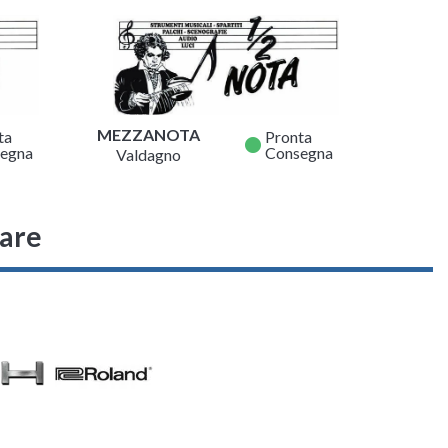
MEZZANOTA
ta
Pronta
fiber_manual_record
egna
Consegna
Valdagno
sare