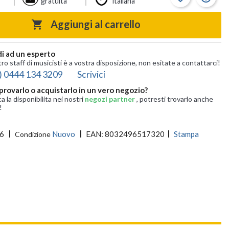
gratuita
italiana
Aggiungi al carrello

i ad un esperto
tro staff di musicisti è a vostra disposizione, non esitate a contattarci!
) 0444 134 3209
Scrivici
provarlo o acquistarlo in un vero negozio?
ca la disponibilita nei nostri
negozi partner
, potresti trovarlo anche
!
6
Nuovo
EAN:
8032496517320
Stampa
Condizione