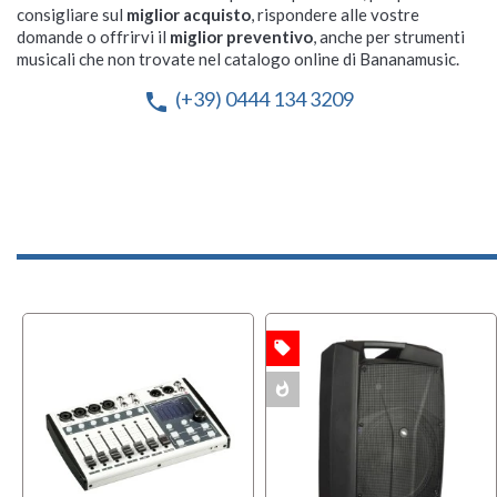
consigliare sul
miglior acquisto
, rispondere alle vostre
domande o offrirvi il
miglior preventivo
, anche per strumenti
musicali che non trovate nel catalogo online di Bananamusic.
(+39) 0444 134 3209
phone
local_offer
OFFERTA
whatshot
MULTIPACK