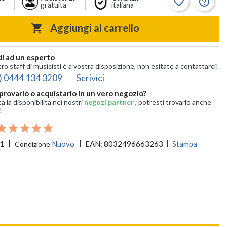
favorite_border
help_outline
gratuita
italiana
Aggiungi al carrello

i ad un esperto
tro staff di musicisti è a vostra disposizione, non esitate a contattarci!
) 0444 134 3209
Scrivici
provarlo o acquistarlo in un vero negozio?
ca la disponibilita nei nostri
negozi partner
, potresti trovarlo anche
!
1
Nuovo
EAN:
8032496663263
Stampa
Condizione