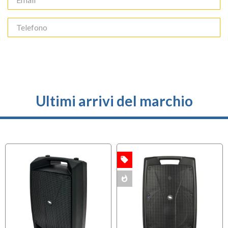
Ultimi arrivi del marchio
local_offer
OFFERTA
whatshot
MULTIPACK