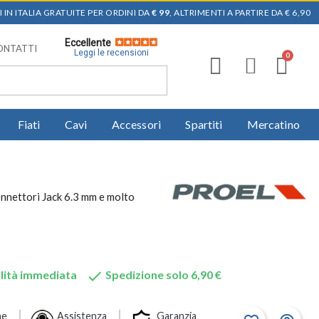
 IN ITALIA GRATUITE PER ORDINI DA
€ 99
, ALTRIMENTI A PARTIRE DA € 6,90
Eccellente
ONTATTI
Leggi le recensioni
Fiati
Cavi
Accessori
Spartiti
Mercatino
onnettori Jack 6.3 mm e molto

lità immediata
Spedizione solo 6,90 €
ne
Assistenza
Garanzia