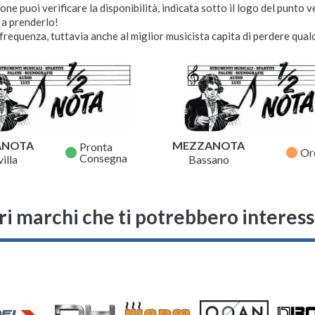
ne puoi verificare la disponibilità, indicata sotto il logo del punto 
i a prenderlo!
requenza, tuttavia anche al miglior musicista capita di perdere qualc
ANOTA
MEZZANOTA
Pronta
fiber_manual_record
fiber_manual_record
Or
Consegna
illa
Bassano
ri marchi che ti potrebbero interes