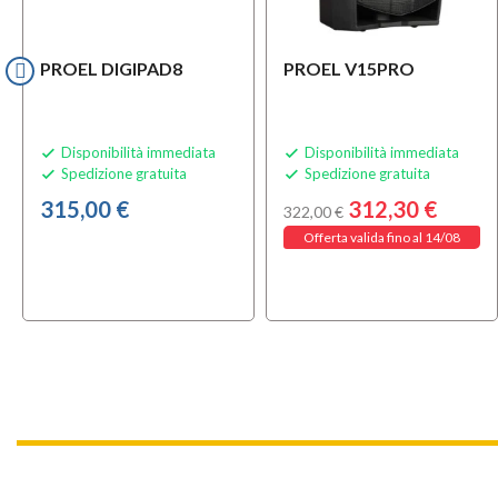
PROEL DIGIPAD8
PROEL V15PRO
Disponibilità immediata
Disponibilità immediata


Spedizione gratuita
Spedizione gratuita


315,00 €
312,30 €
322,00 €
Offerta valida fino al 14/08