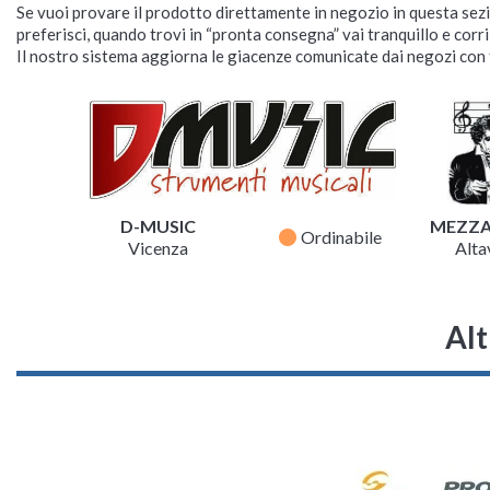
Se vuoi provare il prodotto direttamente in negozio in questa sezio
preferisci, quando trovi in “pronta consegna” vai tranquillo e corr
Il nostro sistema aggiorna le giacenze comunicate dai negozi con f
D-MUSIC
MEZZ
fiber_manual_record
Ordinabile
Vicenza
Altav
Alt