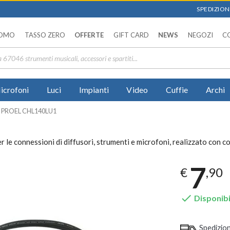
SPEDIZIONI
OMO
TASSO ZERO
OFFERTE
GIFT CARD
NEWS
NEGOZI
C
icrofoni
Luci
Impianti
Video
Cuffie
Archi
PROEL CHL140LU1
le connessioni di diffusori, strumenti e microfoni, realizzato con c
7
€
,90

Disponibi
Spedizio