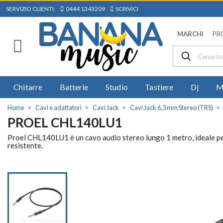
SERVIZIO CLIENTI:
0444 1343209
SCRIVICI
MARCHI
PR
Chitarre
Batterie
Studio
Tastiere
Dj
M
Home
Cavi e adattatori
Cavi Jack
Cavi Jack 6,3 mm Stereo (TRS)
PROEL CHL140LU1
Proel CHL140LU1 è un cavo audio stereo lungo 1 metro, ideale per 
resistente.