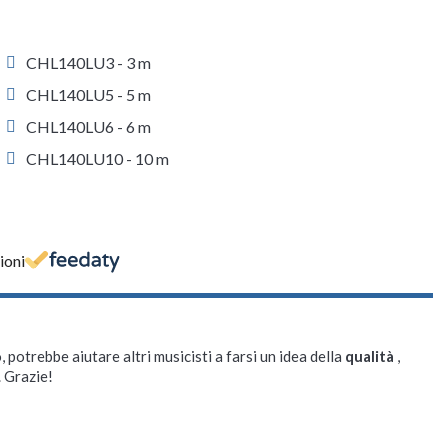
CHL140LU3 - 3 m
CHL140LU5 - 5 m
CHL140LU6 - 6 m
CHL140LU10 - 10 m
ioni
, potrebbe aiutare altri musicisti a farsi un idea della
qualità
,
. Grazie!