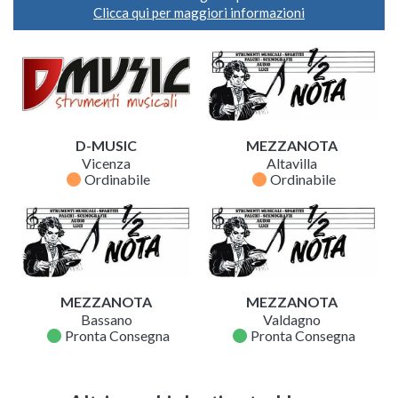
Clicca qui per maggiori informazioni
D-MUSIC
MEZZANOTA
Vicenza
Altavilla
fiber_manual_record
fiber_manual_record
Ordinabile
Ordinabile
MEZZANOTA
MEZZANOTA
Bassano
Valdagno
fiber_manual_record
fiber_manual_record
Pronta Consegna
Pronta Consegna