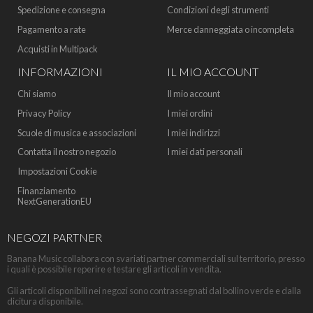
Spedizione e consegna
Condizioni degli strumenti
Pagamento a rate
Merce danneggiata o incompleta
Acquisti in Multipack
INFORMAZIONI
IL MIO ACCOUNT
Chi siamo
Il mio account
Privacy Policy
I miei ordini
Scuole di musica e associazioni
I miei indirizzi
Contatta il nostro negozio
I miei dati personali
Impostazioni Cookie
Finanziamento
NextGenerationEU
NEGOZI PARTNER
Banana Music collabora con svariati partner commerciali sul territorio, presso
i quali è possibile reperire e testare gli articoli in vendita.
Gli articoli disponibili nei negozi sono contrassegnati dal bollino verde e dalla
dicitura disponibile.