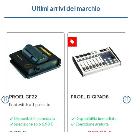
Ultimi arrivi del marchio
local_offer
l
OFFERTA
OFFERTA
w
MULTIPACK
PROEL GF22
PROEL DIGIPAD8
Footswitch a 1 pulsante
Disponibilità immediata
Disponibilità immediata


Spedizione solo 6,90 €
Spedizione gratuita

