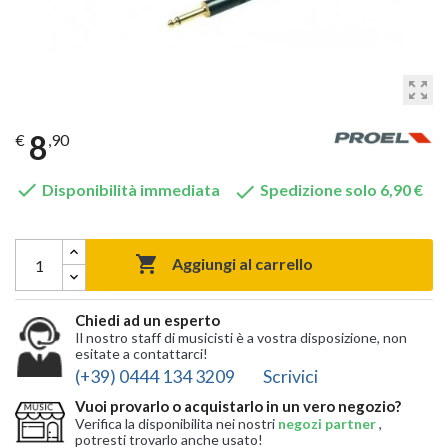
zoom_out_map
8
€
,90


Disponibilità immediata
Spedizione solo 6,90 €

Aggiungi al carrello
Chiedi ad un esperto
Il nostro staff di musicisti è a vostra disposizione, non
esitate a contattarci!
(+39) 0444 134 3209
Scrivici
Vuoi provarlo o acquistarlo in un vero negozio?
Verifica la disponibilita nei nostri
negozi partner
,
potresti trovarlo anche usato!