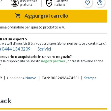
ne
Assistenza
Garanzia
favorite_border
help_outline
gratuita
italiana
Aggiungi al carrello

nima ordinabile per questo prodotto è 4.
i ad un esperto
tro staff di musicisti è a vostra disposizione, non esitate a contattarci!
) 0444 134 3209
Scrivici
provarlo o acquistarlo in un vero negozio?
ca la disponibilita nei nostri
negozi partner
, potresti trovarlo anche
!
9
Nuovo
EAN:
8032496474531
Stampa
Condizione
lack