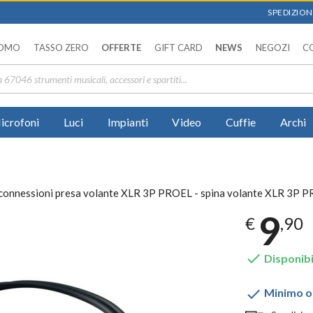
SPEDIZIONI
OMO
TASSO ZERO
OFFERTE
GIFT CARD
NEWS
NEGOZI
C
icrofoni
Luci
Impianti
Video
Cuffie
Archi
 connessioni presa volante XLR 3P PROEL - spina volante XLR 3P 
9
€
,90

Disponibi

Minimo or