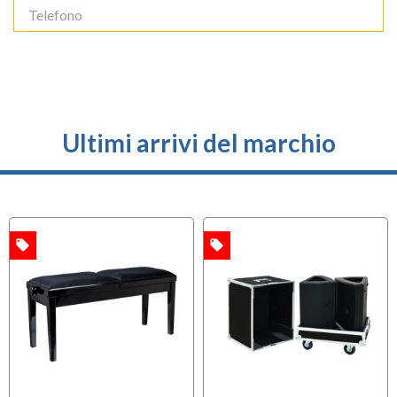
Ultimi arrivi del marchio
local_offer
local_offer
A
OFFERTA