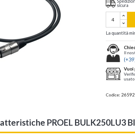
Spedizio
sicura
La quantità mi
Chied
Il nos
(+39
Vuoi 
Verifi
usato
26592
Codice:
atteristiche PROEL BULK250LU3 B