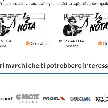
requenza, tuttavia anche al miglior musicista capita di perdere qualc
ANOTA
MEZZANOTA
fiber_manual_record
fiber_manual_record
Ordinabile
Or
illa
Bassano
ri marchi che ti potrebbero interes