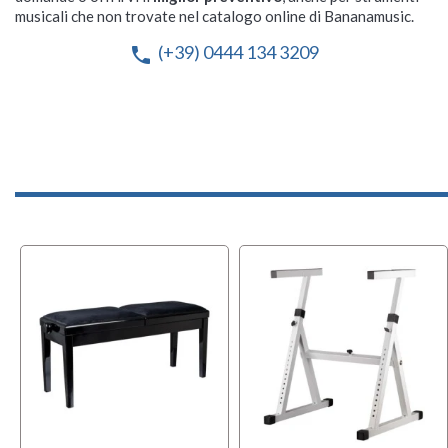
musicali che non trovate nel catalogo online di Bananamusic.
(+39) 0444 134 3209
phone
OFFERT