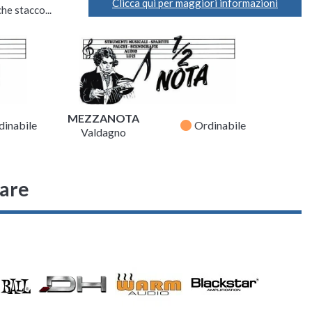
Clicca qui per maggiori informazioni
he stacco...
MEZZANOTA
fiber_manual_record
dinabile
Ordinabile
Valdagno
sare