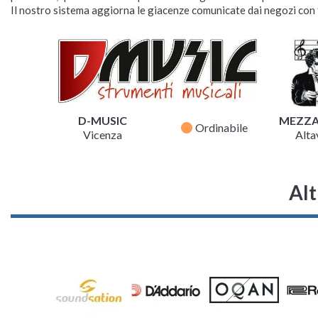
Il nostro sistema aggiorna le giacenze comunicate dai negozi con f
D-MUSIC
MEZZ
fiber_manual_record
Ordinabile
Vicenza
Altav
Alt