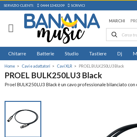
SERVIZIO CLIENTI:
0444 1343209
SCRIVICI
MARCHI
PR
Chitarre
Batterie
Studio
Tastiere
Dj
M
Home
Cavi e adattatori
Cavi XLR
PROEL BULK250LU3 Black
PROEL BULK250LU3 Black
Proel BULK250LU3 Black è un cavo professionale bilanciato con