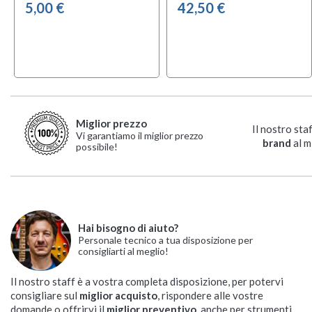
5,00 €
42,50 €
Miglior prezzo
Il nostro sta
Vi garantiamo il miglior prezzo
brand
al m
possibile!
Hai bisogno di aiuto?
Personale tecnico a tua disposizione per
consigliarti al meglio!
Il nostro staff è a vostra completa disposizione, per potervi
consigliare sul
miglior acquisto
, rispondere alle vostre
domande o offrirvi il
miglior preventivo
, anche per strumenti