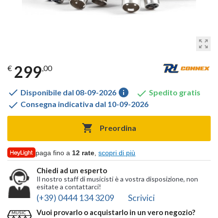
zoom_out_map
299
€
,00

info

Disponibile dal 08-09-2026
Spedito gratis

Consegna indicativa dal 10-09-2026

Preordina
paga fino a
12 rate
,
scopri di più
Chiedi ad un esperto
Il nostro staff di musicisti è a vostra disposizione, non
esitate a contattarci!
(+39) 0444 134 3209
Scrivici
Vuoi provarlo o acquistarlo in un vero negozio?