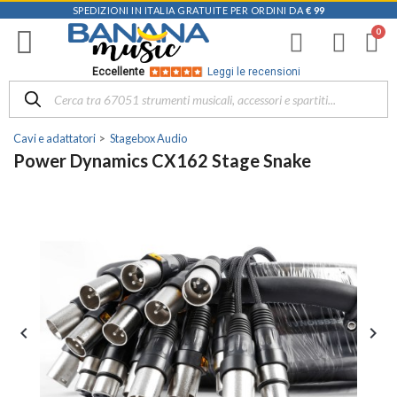
SPEDIZIONI IN ITALIA GRATUITE PER ORDINI DA
€ 99
Eccellente
Leggi le recensioni
Cavi e adattatori
Stagebox Audio
Power Dynamics CX162 Stage Snake

