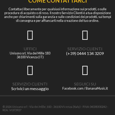
COME CONTATTARCI
Contattaci liberamente per qualsiasi informazione sui prodotti, o sulle
procedure di acquisto o di reso. Il nostro Servizio Clienti è a tua disposizione
anche per chiarimenti sulla garanzia e sulle condizioni dei prodotti, sui tempi
di consegna e per affiancarti nella creazione del tuo ordine.
UFFICI
SERVIZIO CLIENTI
(+39) 0444 134 3209
Unisono srl, Via dei Mille 183
36100 Vicenza (IT)
SERVIZIO CLIENTI
SEGUICI SU
Scrivici un messaggio
Facebook.com / BananaMusic.it
© 2026 Unisono srl - Via dei Mille, 183 - 36100 Vicenza (Italy) - P.IVA 04038300242 -
REA: VI373927