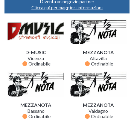
Diventa un negozio partner
Clicca qui per maggiori informazioni
D-MUSIC
MEZZANOTA
Vicenza
Altavilla
fiber_manual_record
fiber_manual_record
Ordinabile
Ordinabile
MEZZANOTA
MEZZANOTA
Bassano
Valdagno
fiber_manual_record
fiber_manual_record
Ordinabile
Ordinabile