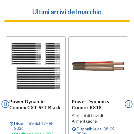
Ultimi arrivi del marchio
Power Dynamics
Power Dynamics
Connex CXT-SET Black
Connex RX18
Altri tipi di Cavi di
Alimentazione
Disponibile dal 17-08-
schedule
2026
Disponibile dal 08-09-
schedule
2026
Spedizione solo 6,90 €