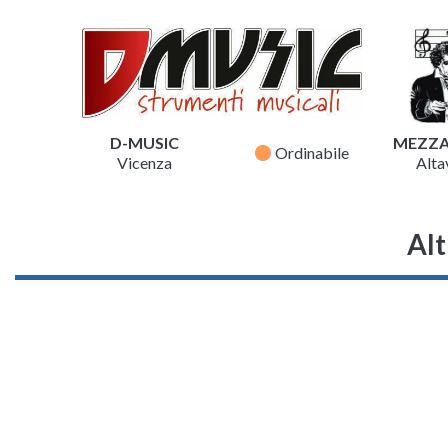
D-MUSIC
MEZZ
fiber_manual_record
Ordinabile
Vicenza
Altav
Alt