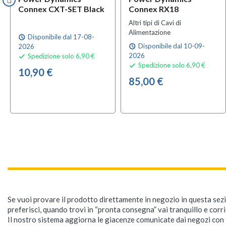
Connex CXT-SET Black
Connex RX18
Altri tipi di Cavi di
Alimentazione
Disponibile dal 17-08-
schedule
Disponibile dal 10-09-
2026
schedule
2026
Spedizione solo 6,90 €

Spedizione solo 6,90 €

10,90 €
85,00 €
Se vuoi provare il prodotto direttamente in negozio in questa sezio
preferisci, quando trovi in “pronta consegna” vai tranquillo e corr
Il nostro sistema aggiorna le giacenze comunicate dai negozi con f