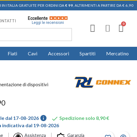
 IN ITALIA GRATUITE PER ORDINI DA
€ 99
, ALTRIMENTI A PARTIRE DA € 6,90
Eccellente
ONTATTI
Leggi le recensioni
Fiati
Cavi
Accessori
Spartiti
Mercatino
entazione di dispositivi
90
info

le dal 17-08-2026
Spedizione solo 8,90 €
indicativa dal 19-08-2026
ne
Assistenza
Garanzia