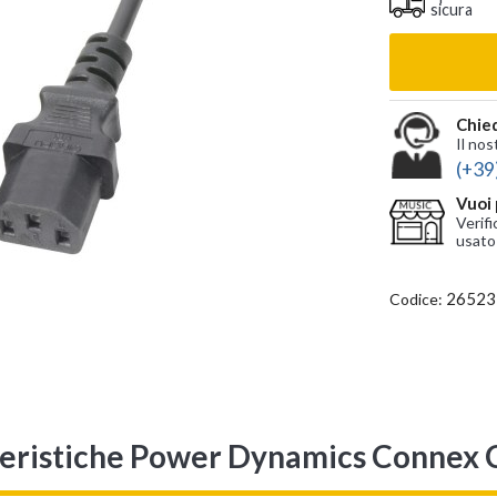
sicura
Chied
Il nos
(+39
Vuoi 
Verifi
usato
26523
Codice:
eristiche Power Dynamics Connex 