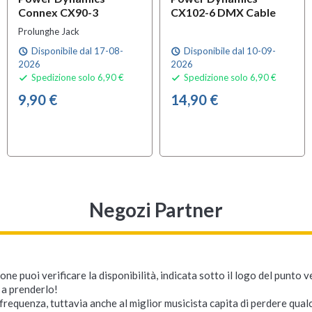
Connex CX90-3
CX102-6 DMX Cable
Prolunghe Jack
Disponibile dal 17-08-
Disponibile dal 10-09-
schedule
schedule
2026
2026
Spedizione solo 6,90 €
Spedizione solo 6,90 €


9,90 €
14,90 €
Negozi Partner
ne puoi verificare la disponibilità, indicata sotto il logo del punto 
i a prenderlo!
requenza, tuttavia anche al miglior musicista capita di perdere qualc