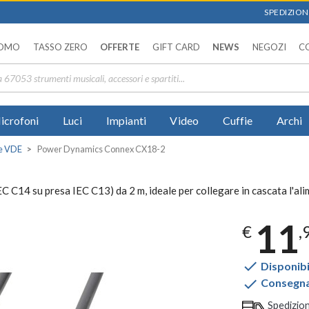
SPEDIZIONI
OMO
TASSO ZERO
OFFERTE
GIFT CARD
NEWS
NEGOZI
C
icrofoni
Luci
Impianti
Video
Cuffie
Archi
ne VDE
Power Dynamics Connex CX18-2
14 su presa IEC C13) da 2 m, ideale per collegare in cascata l'alim
11
€
,

Disponibi

Consegna 
Spedizio