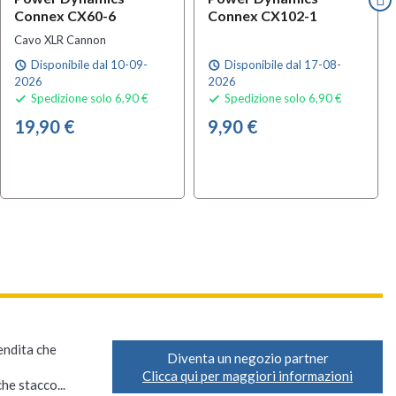
Connex CX60-6
Connex CX102-1
Cavo XLR Cannon
Disponibile dal 10-09-
Disponibile dal 17-08-
schedule
schedule
2026
2026
Spedizione solo 6,90 €
Spedizione solo 6,90 €


19,90 €
9,90 €
vendita che
Diventa un negozio partner
Clicca qui per maggiori informazioni
he stacco...