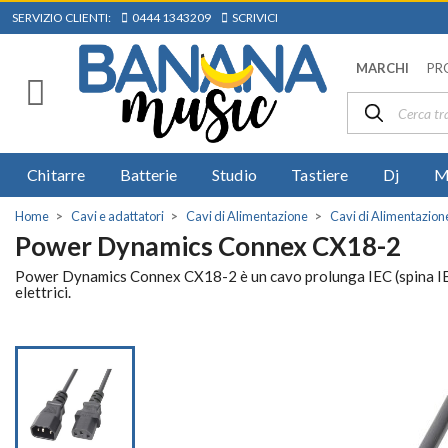
SERVIZIO CLIENTI:
0444 1343209
SCRIVICI
MARCHI
PR
Chitarre
Batterie
Studio
Tastiere
Dj
M
Home
Cavi e adattatori
Cavi di Alimentazione
Cavi di Alimentazio
Power Dynamics Connex CX18-2
Power Dynamics Connex CX18-2 è un cavo prolunga IEC (spina IEC C
elettrici.