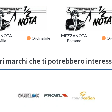
ANOTA
MEZZANOTA
fiber_manual_record
fiber_manual_record
Ordinabile
Or
illa
Bassano
ri marchi che ti potrebbero interes