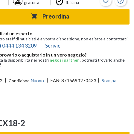
favorite_border
help_outline
gratuita
italiana
Preordina

i ad un esperto
tro staff di musicisti è a vostra disposizione, non esitate a contattarci!
) 0444 134 3209
Scrivici
provarlo o acquistarlo in un vero negozio?
ca la disponibilita nei nostri
negozi partner
, potresti trovarlo anche
!
2
Nuovo
EAN:
8715693270433
Stampa
Condizione
CX18-2