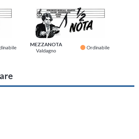
MEZZANOTA
fiber_manual_record
dinabile
Ordinabile
Valdagno
sare