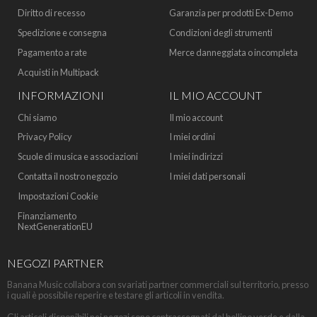
Diritto di recesso
Garanzia per prodotti Ex-Demo
Spedizione e consegna
Condizioni degli strumenti
Pagamento a rate
Merce danneggiata o incompleta
Acquisti in Multipack
INFORMAZIONI
IL MIO ACCOUNT
Chi siamo
Il mio account
Privacy Policy
I miei ordini
Scuole di musica e associazioni
I miei indirizzi
Contatta il nostro negozio
I miei dati personali
Impostazioni Cookie
Finanziamento
NextGenerationEU
NEGOZI PARTNER
Banana Music collabora con svariati partner commerciali sul territorio, presso
i quali è possibile reperire e testare gli articoli in vendita.
Gli articoli disponibili nei negozi sono contrassegnati dal bollino verde e dalla