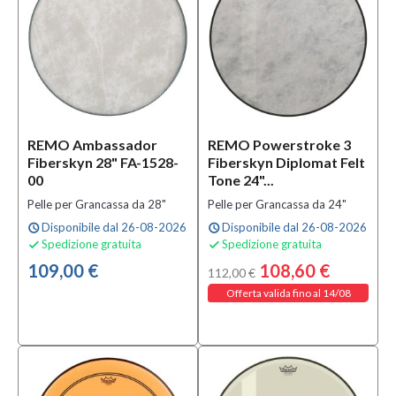
REMO Ambassador
REMO Powerstroke 3
Fiberskyn 28" FA-1528-
Fiberskyn Diplomat Felt
00
Tone 24"...
Pelle per Grancassa da 28"
Pelle per Grancassa da 24"
Disponibile dal 26-08-2026
Disponibile dal 26-08-2026
schedule
schedule
Spedizione gratuita
Spedizione gratuita


109,00 €
108,60 €
112,00 €
Offerta valida fino al 14/08