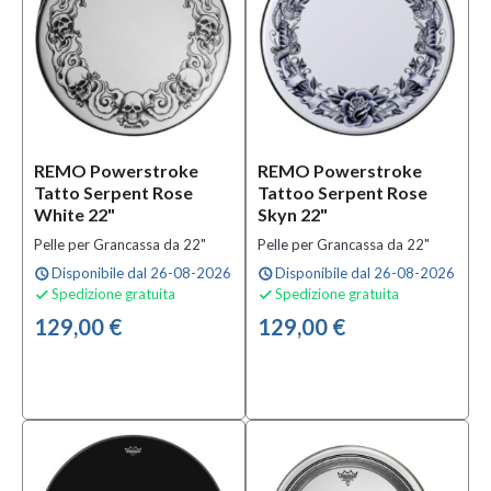
0,00 €
-
150,00 €
Colore
REMO Powerstroke
REMO Powerstroke
Arancione
Tatto Serpent Rose
Tattoo Serpent Rose
(9)
White 22"
Skyn 22"
Beige
Pelle per Grancassa da 22"
Pelle per Grancassa da 22"
(2)
Disponibile dal 26-08-2026
Disponibile dal 26-08-2026
schedule
schedule
Bianco
Spedizione gratuita
Spedizione gratuita


(99)
129,00 €
129,00 €
MOSTRA
TUTTI
Diametro
10"
(1)