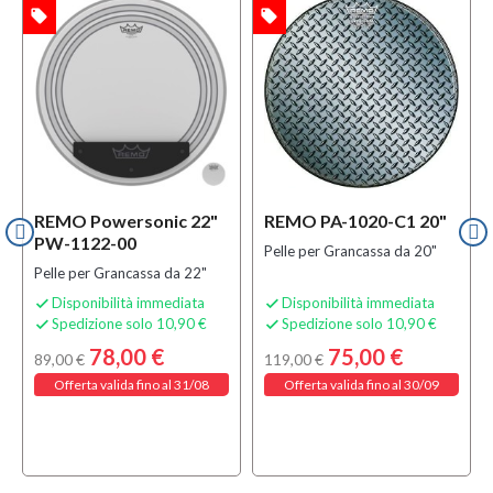
local_offer
local_offer
l
TA
OFFERTA
OFFERTA
REMO Powersonic 22"
REMO PA-1020-C1 20"
PW-1122-00
Pelle per Grancassa da 20"
Pelle per Grancassa da 22"
Disponibilità immediata
Disponibilità immediata


Spedizione solo 10,90 €
Spedizione solo 10,90 €


78,00 €
75,00 €
89,00 €
119,00 €
Offerta valida fino al 31/08
Offerta valida fino al 30/09