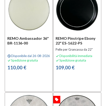
Batteria
Acustica
(103)
Solo
prodotti
In
REMO Ambassador 36"
REMO Pinstripe Ebony
offerta
BR-1136-00
22" ES-1622-PS
Pelle per Grancassa da 22"
Si
(31)
Disponibile dal 26-08-2026
Disponibilità immediata
schedule

Spedizione gratuita
Spedizione gratuita


110,00 €
109,00 €
Solo
prodotti
disponibili
Si
(166)
local_offer
OFFERTA