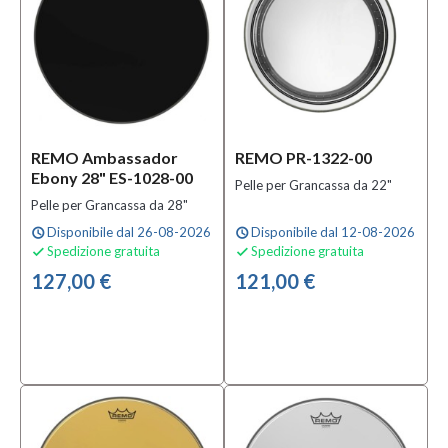
16"
(21)
18"
(101)
MOSTRA
TUTTI
REMO Ambassador
REMO PR-1322-00
Ebony 28" ES-1028-00
Finitura
Pelle per Grancassa da 22"
Pelle per Grancassa da 28"
Clear
(38)
Disponibile dal 26-08-2026
Disponibile dal 12-08-2026
schedule
schedule
Spedizione gratuita
Spedizione gratuita


Coated
127,00 €
121,00 €
(Rivestita)
(44)
Cromata
(2)
MOSTRA
TUTTI