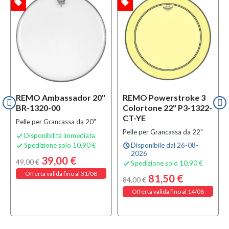
local_offer
local_offer
l
TA
OFFERTA
OFFERTA
REMO Ambassador 20"
REMO Powerstroke 3
BR-1320-00
Colortone 22" P3-1322-
CT-YE
Pelle per Grancassa da 20"
Pelle per Grancassa da 22"
Disponibilità immediata

Spedizione solo 10,90 €
Disponibile dal 26-08-

schedule
2026
39,00 €
49,00 €
Spedizione solo 10,90 €

Offerta valida fino al 31/08
81,50 €
84,00 €
Offerta valida fino al 14/08