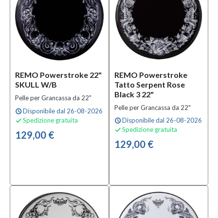
(6)
Pelle
Mesh
da
18"
(11)
Pelle
REMO Powerstroke 22"
REMO Powerstroke
Mesh
SKULL W/B
Tatto Serpent Rose
da
Black 3 22"
Pelle per Grancassa da 22"
20"
Pelle per Grancassa da 22"
Disponibile dal 26-08-2026
(1)
schedule
Spedizione gratuita
Disponibile dal 26-08-2026

schedule
MOSTRA
Spedizione gratuita

129,00 €
TUTTI
129,00 €
Condizione
Nuovo
(491)
Prezzo