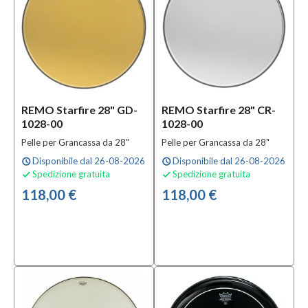
Materiale
Nylon
(3)
Pelle
(1)
Serie
REMO Starfire 28" GD-
REMO Starfire 28" CR-
1028-00
1028-00
American
Vintage
Pelle per Grancassa da 28"
Pelle per Grancassa da 28"
Series
(2)
Disponibile dal 26-08-2026
Disponibile dal 26-08-2026
schedule
schedule
Classic
Spedizione gratuita
Spedizione gratuita


Clear
118,00 €
118,00 €
(4)
DeJohnette
(3)
MOSTRA
TUTTI
Strumento