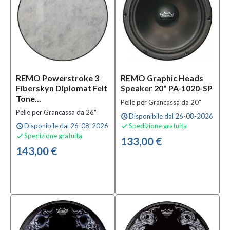
Mezzanota
| Valdagno
(11)
Marchio
Aquarian
REMO Powerstroke 3
REMO Graphic Heads
(105)
Fiberskyn Diplomat Felt
Speaker 20" PA-1020-SP
Code
Tone...
Pelle per Grancassa da 20"
(7)
Pelle per Grancassa da 26"
Disponibile dal 26-08-2026
schedule
EVANS
Disponibile dal 26-08-2026
Spedizione gratuita
schedule

(51)
Spedizione gratuita

133,00 €
MOSTRA
143,00 €
TUTTI
Tipologia
Pelle
Mesh
da
16"