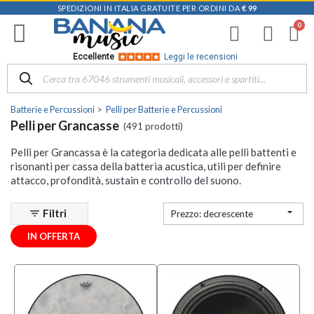
SPEDIZIONI IN ITALIA GRATUITE PER ORDINI DA
€ 99
Filtra
i
risultati
×
Eccellente
Leggi le recensioni
Disponibile
in
Batterie e Percussioni
Pelli per Batterie e Percussioni
Negozio
Pelli per Grancasse
(491 prodotti)
D-
Pelli per Grancassa è la categoria dedicata alle pelli battenti e
Music |
risonanti per cassa della batteria acustica, utili per definire
Vicenza
attacco, profondità, sustain e controllo del suono.
(31)
Mezzanota

Filtri
filter_list
| Altavilla
Prezzo: decrescente
Vicentina
IN OFFERTA
(64)
Mezzanota
| Bassano
del Grappa
(30)