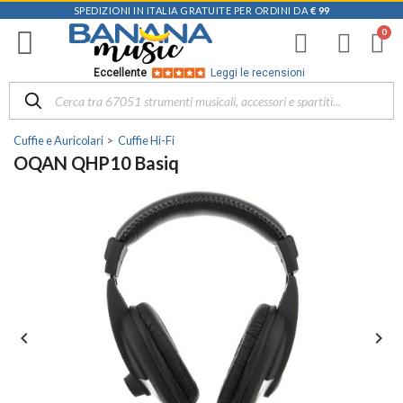
SPEDIZIONI IN ITALIA GRATUITE PER ORDINI DA
€ 99
Eccellente
Leggi le recensioni
Cuffie e Auricolari
Cuffie Hi-Fi
OQAN QHP10 Basiq

