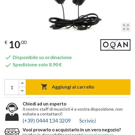
zoom_out_map
10
€
,00

Disponibile su ordinazione

Spedizione solo 8,90 €

Aggiungi al carrello
Chiedi ad un esperto
Il nostro staff di musicisti è a vostra disposizione, non
esitate a contattarci!
(+39) 0444 134 3209
Scrivici
Vuoi provarlo o acquistarlo in un vero negozio?
Verifica la disponibilita nei nostri
negozi partner
,