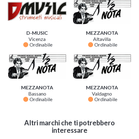
D-MUSIC
MEZZANOTA
Vicenza
Altavilla
fiber_manual_record
fiber_manual_record
Ordinabile
Ordinabile
MEZZANOTA
MEZZANOTA
Bassano
Valdagno
fiber_manual_record
fiber_manual_record
Ordinabile
Ordinabile
Altri marchi che ti potrebbero
interessare