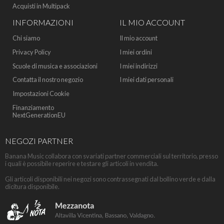
Acquisti in Multipack
INFORMAZIONI
IL MIO ACCOUNT
Chi siamo
Il mio account
Privacy Policy
I miei ordini
Scuole di musica e associazioni
I miei indirizzi
Contatta il nostro negozio
I miei dati personali
Impostazioni Cookie
Finanziamento
NextGenerationEU
NEGOZI PARTNER
Banana Music collabora con svariati partner commerciali sul territorio, presso
i quali è possibile reperire e testare gli articoli in vendita.
Gli articoli disponibili nei negozi sono contrassegnati dal bollino verde e dalla
dicitura disponibile.