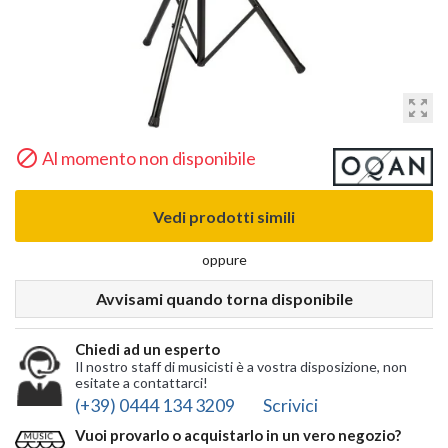
zoom_out_map

Al momento non disponibile
Vedi prodotti simili
oppure
Avvisami quando torna disponibile
Chiedi ad un esperto
Il nostro staff di musicisti è a vostra disposizione, non
esitate a contattarci!
(+39) 0444 134 3209
Scrivici
Vuoi provarlo o acquistarlo in un vero negozio?