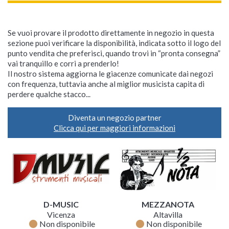
Se vuoi provare il prodotto direttamente in negozio in questa
sezione puoi verificare la disponibilità, indicata sotto il logo del
punto vendita che preferisci, quando trovi in “pronta consegna”
vai tranquillo e corri a prenderlo!
Il nostro sistema aggiorna le giacenze comunicate dai negozi
con frequenza, tuttavia anche al miglior musicista capita di
perdere qualche stacco...
Diventa un negozio partner
Clicca qui per maggiori informazioni
D-MUSIC
MEZZANOTA
Vicenza
Altavilla
fiber_manual_record
fiber_manual_record
Non disponibile
Non disponibile