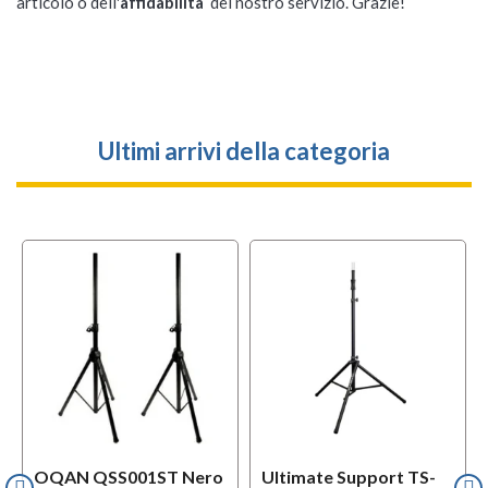
articolo o dell'
affidabilità
del nostro servizio. Grazie!
Ultimi arrivi della categoria
l
OFFERTA
OQAN QSS001ST Nero
Ultimate Support TS-