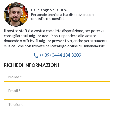
Hai bisogno di aiuto?
Personale tecnico a tua disposizione per
consigliarti al meglio!
Il nostro staff è a vostra completa disposizione, per potervi
consigliare sul
miglior acquisto
, rispondere alle vostre
domande o offrirvi il
miglior preventivo
, anche per strumenti
musicali che non trovate nel catalogo online di Bananamusic.
(+39) 0444 134 3209
phone
RICHIEDI INFORMAZIONI