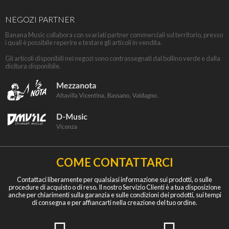
NEGOZI PARTNER
Banana Music collabora con svariati partner commerciali sul territorio, presso
i quali è possibile reperire e testare gli articoli in vendita.
Gli articoli disponibili nei negozi sono contrassegnati dal bollino verde e dalla
dicitura disponibile.
COME CONTATTARCI
Contattaci liberamente per qualsiasi informazione sui prodotti, o sulle
procedure di acquisto o di reso. Il nostro Servizio Clienti è a tua disposizione
anche per chiarimenti sulla garanzia e sulle condizioni dei prodotti, sui tempi
di consegna e per affiancarti nella creazione del tuo ordine.