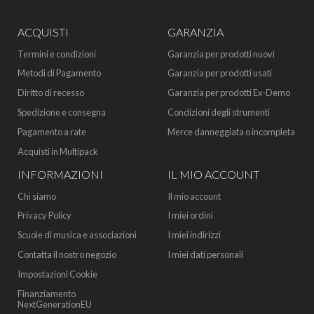
ACQUISTI
GARANZIA
Termini e condizioni
Garanzia per prodotti nuovi
Metodi di Pagamento
Garanzia per prodotti usati
Diritto di recesso
Garanzia per prodotti Ex-Demo
Spedizione e consegna
Condizioni degli strumenti
Pagamento a rate
Merce danneggiata o incompleta
Acquisti in Multipack
INFORMAZIONI
IL MIO ACCOUNT
Chi siamo
Il mio account
Privacy Policy
I miei ordini
Scuole di musica e associazioni
I miei indirizzi
Contatta il nostro negozio
I miei dati personali
Impostazioni Cookie
Finanziamento
NextGenerationEU