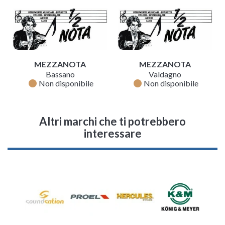
MEZZANOTA
MEZZANOTA
Bassano
Valdagno
fiber_manual_record
fiber_manual_record
Non disponibile
Non disponibile
Altri marchi che ti potrebbero
interessare