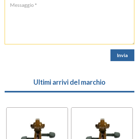
Ultimi arrivi del marchio
l
OFFERTA