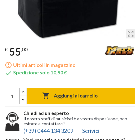
zoom_out_map
55
€
,00
error_outline
Ultimi articoli in magazzino

Spedizione solo 10,90 €

Aggiungi al carrello
Chiedi ad un esperto
Il nostro staff di musicisti è a vostra disposizione, non
esitate a contattarci!
(+39) 0444 134 3209
Scrivici
Vuoi provarlo o acquistarlo in un vero negozio?