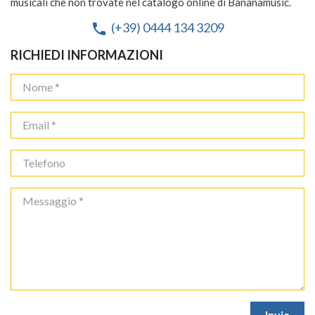
musicali che non trovate nel catalogo online di Bananamusic.
(+39) 0444 134 3209
phone
RICHIEDI INFORMAZIONI