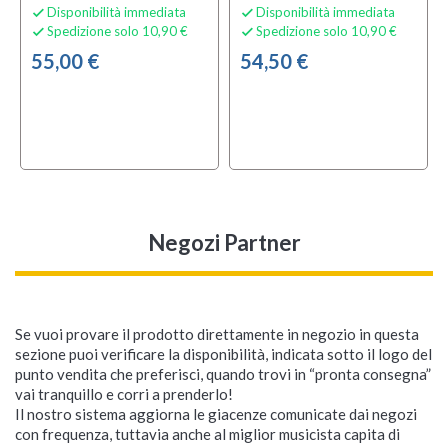
Disponibilità immediata
Disponibilità immediata


Spedizione solo 10,90 €
Spedizione solo 10,90 €


55,00 €
54,50 €
inventory
inventory
USATO
USATO
Negozi Partner
Se vuoi provare il prodotto direttamente in negozio in questa
sezione puoi verificare la disponibilità, indicata sotto il logo del
punto vendita che preferisci, quando trovi in “pronta consegna”
Markbass Cover 104HF
Mark Bass Cover
Markbass Amp Frame
Mark Bass Markworld
Mark Bass CMD 151P
Mark Bass Studio Pre
Mark Bass MB58R 102
Mark Bass STD102
Markbass MB Raw
Mark Bass STD104 HR
vai tranquillo e corri a prenderlo!
Standard 104 HR
500
Bag XS
IV
500 (USATO)
XL Energy 8 Ohm
Cabinet Basso (USATO)
Octaver
8 Ohm
Il nostro sistema aggiorna le giacenze comunicate dai negozi
Custodia per Amplificatore
con frequenza, tuttavia anche al miglior musicista capita di
Custodia per Amplificatore
Testata a Transistor
Custodia per Amplificatore
Cabinet 2x10"
Cabinet 4x10"