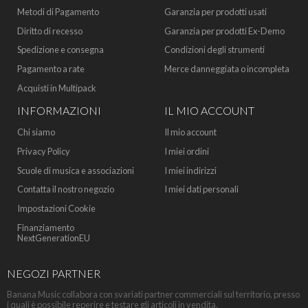
Metodi di Pagamento
Garanzia per prodotti usati
Diritto di recesso
Garanzia per prodotti Ex-Demo
Spedizione e consegna
Condizioni degli strumenti
Pagamento a rate
Merce danneggiata o incompleta
Acquisti in Multipack
INFORMAZIONI
IL MIO ACCOUNT
Chi siamo
Il mio account
Privacy Policy
I miei ordini
Scuole di musica e associazioni
I miei indirizzi
Contatta il nostro negozio
I miei dati personali
Impostazioni Cookie
Finanziamento
NextGenerationEU
NEGOZI PARTNER
Banana Music collabora con svariati partner commerciali sul territorio, presso
i quali è possibile reperire e testare gli articoli in vendita.