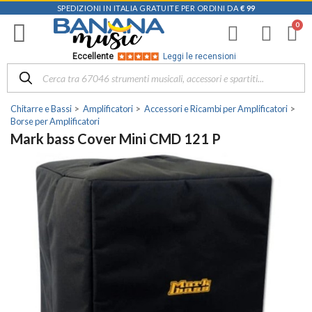
SPEDIZIONI IN ITALIA GRATUITE PER ORDINI DA
€ 99
Eccellente
Leggi le recensioni
Chitarre e Bassi
Amplificatori
Accessori e Ricambi per Amplificatori
Borse per Amplificatori
Mark bass Cover Mini CMD 121 P