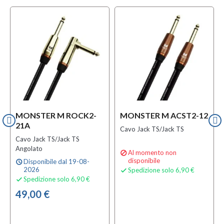
MONSTER M ROCK2-
MONSTER M ACST2-12
21A
Cavo Jack TS/Jack TS
Cavo Jack TS/Jack TS
Angolato
Al momento non

disponibile
Disponibile dal 19-08-
schedule
2026
Spedizione solo 6,90 €

Spedizione solo 6,90 €

49,00 €