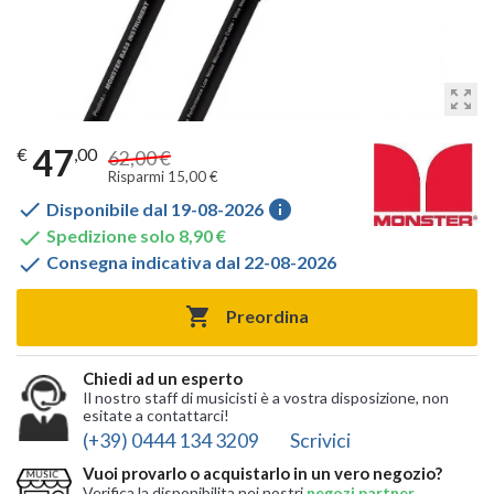
zoom_out_map
47
€
,00
62,00 €
Risparmi 15,00 €

info
Disponibile dal 19-08-2026

Spedizione solo 8,90 €

Consegna indicativa dal 22-08-2026

Preordina
Chiedi ad un esperto
Il nostro staff di musicisti è a vostra disposizione, non
esitate a contattarci!
(+39) 0444 134 3209
Scrivici
Vuoi provarlo o acquistarlo in un vero negozio?
Verifica la disponibilita nei nostri
negozi partner
,