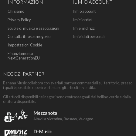
INFORMAZIONI
IL MIO ACCOUNT
Chi siamo
Il mio account
Privacy Policy
I miei ordini
Scuole di musica e associazioni
I miei indirizzi
Contatta il nostro negozio
I miei dati personali
Impostazioni Cookie
Finanziamento
NextGenerationEU
NEGOZI PARTNER
Banana Music collabora con svariati partner commerciali sul territorio, presso
i quali è possibile reperire e testare gli articoli in vendita.
Gli articoli disponibili nei negozi sono contrassegnati dal bollino verde e dalla
dicitura disponibile.