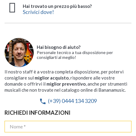
Hai trovato un prezzo più basso?
Scrivici dove!
Hai bisogno di aiuto?
Personale tecnico a tua disposizione per
consigliarti al meglio!
Il nostro staff è a vostra completa disposizione, per potervi
consigliare sul
miglior acquisto
, rispondere alle vostre
domande o offrirvi il
miglior preventivo
, anche per strumenti
musicali che non trovate nel catalogo online di Bananamusic.
(+39) 0444 134 3209
phone
RICHIEDI INFORMAZIONI