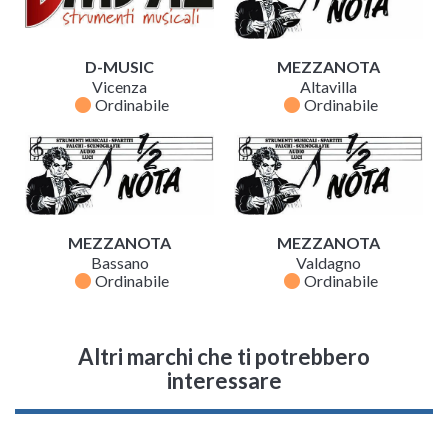
D-MUSIC
MEZZANOTA
Vicenza
Altavilla
fiber_manual_record
fiber_manual_record
Ordinabile
Ordinabile
MEZZANOTA
MEZZANOTA
Bassano
Valdagno
fiber_manual_record
fiber_manual_record
Ordinabile
Ordinabile
Altri marchi che ti potrebbero
interessare