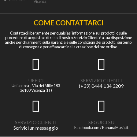
COME CONTATTARCI
Contattaci liberamente per qualsiasi informazione sui prodotti, o sulle
procedure di acquisto o di reso. Il nostro Servizio Clienti è a tua disposizione
anche per chiarimenti sulla garanzia e sulle condizioni dei prodotti, sui tempi
di consegna e per affiancarti nella creazione del tuo ordine.
UFFICI
SERVIZIO CLIENTI
(+39) 0444 134 3209
Unisono srl, Via dei Mille 183
36100 Vicenza (IT)
SERVIZIO CLIENTI
SEGUICI SU
Scrivici un messaggio
Facebook.com / BananaMusic.it