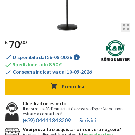
zoom_out_map
70
€
,00

info
Disponibile dal 26-08-2026

Spedizione solo 8,90 €

Consegna indicativa dal 10-09-2026

Preordina
Chiedi ad un esperto
Il nostro staff di musicisti è a vostra disposizione, non
esitate a contattarci!
(+39) 0444 134 3209
Scrivici
Vuoi provarlo o acquistarlo in un vero negozio?
Verifica la disponibilita nei nostri
negozi partner
,