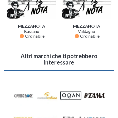
MEZZANOTA
MEZZANOTA
Bassano
Valdagno
fiber_manual_record
fiber_manual_record
Ordinabile
Ordinabile
Altri marchi che ti potrebbero
interessare