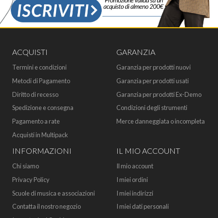
ACQUISTI
GARANZIA
Termini e condizioni
Garanzia per prodotti nuovi
Metodi di Pagamento
Garanzia per prodotti usati
Diritto di recesso
Garanzia per prodotti Ex-Demo
Spedizione e consegna
Condizioni degli strumenti
Pagamento a rate
Merce danneggiata o incompleta
Acquisti in Multipack
INFORMAZIONI
IL MIO ACCOUNT
Chi siamo
Il mio account
Privacy Policy
I miei ordini
Scuole di musica e associazioni
I miei indirizzi
Contatta il nostro negozio
I miei dati personali