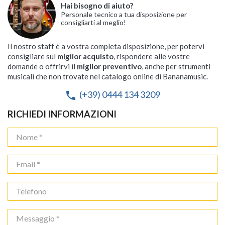
Hai bisogno di aiuto?
Personale tecnico a tua disposizione per
consigliarti al meglio!
Il nostro staff è a vostra completa disposizione, per potervi
consigliare sul
miglior acquisto
, rispondere alle vostre
domande o offrirvi il
miglior preventivo
, anche per strumenti
musicali che non trovate nel catalogo online di Bananamusic.
(+39) 0444 134 3209
phone
RICHIEDI INFORMAZIONI