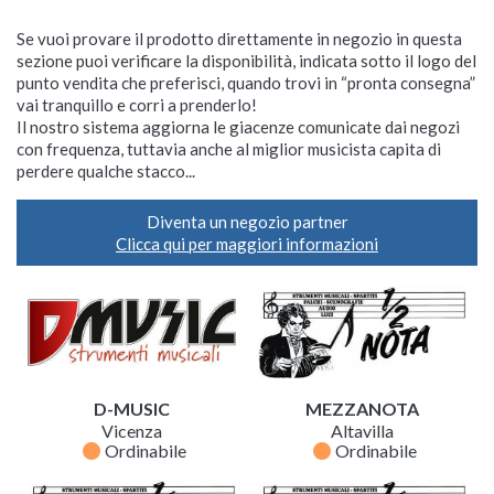
Se vuoi provare il prodotto direttamente in negozio in questa
sezione puoi verificare la disponibilità, indicata sotto il logo del
punto vendita che preferisci, quando trovi in “pronta consegna”
vai tranquillo e corri a prenderlo!
Il nostro sistema aggiorna le giacenze comunicate dai negozi
con frequenza, tuttavia anche al miglior musicista capita di
perdere qualche stacco...
Diventa un negozio partner
Clicca qui per maggiori informazioni
D-MUSIC
MEZZANOTA
Vicenza
Altavilla
fiber_manual_record
fiber_manual_record
Ordinabile
Ordinabile