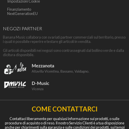
Impostazioni Cookie
Finanziamento
NextGenerationEU
NEGOZI PARTNER
Banana Music collabora con svariati partner commerciali sul territorio, presso
i quali è possibile reperire e testare gli articoli in vendita.
Gli articoli disponibili nei negozi sono contrassegnati dal bollino verde e dalla
dicitura disponibile.
COME CONTATTARCI
Contattaci liberamente per qualsiasi informazione sui prodotti, o sulle
procedure di acquisto o di reso. Il nostro Servizio Clienti è a tua disposizione
anche per chiarimenti sulla garanzia e sulle condizioni dei prodotti, sui tempi