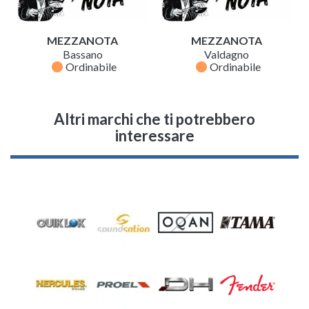
MEZZANOTA
MEZZANOTA
Bassano
Valdagno
fiber_manual_record
fiber_manual_record
Ordinabile
Ordinabile
Altri marchi che ti potrebbero
interessare