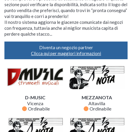
sezione puoi verificare la disponibilità, indicata sotto il logo del
punto vendita che preferisci, quando trovi in “pronta consegna”
vai tranquillo e corri a prenderlo!
Il nostro sistema aggiorna le giacenze comunicate dai negozi
con frequenza, tuttavia anche al miglior musicista capita di
perdere qualche stacco...
Diventa un negozio partner
Clicca qui per maggiori informazioni
D-MUSIC
MEZZANOTA
Vicenza
Altavilla
fiber_manual_record
fiber_manual_record
Ordinabile
Ordinabile