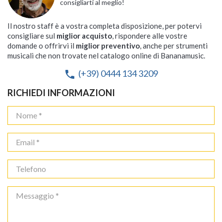
consigliarti al meglio!
Il nostro staff è a vostra completa disposizione, per potervi
consigliare sul
miglior acquisto
, rispondere alle vostre
domande o offrirvi il
miglior preventivo
, anche per strumenti
musicali che non trovate nel catalogo online di Bananamusic.
(+39) 0444 134 3209
phone
RICHIEDI INFORMAZIONI