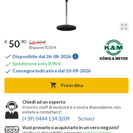
zoom_out_map
50
€
,90
58,90 €
Risparmi 8,00 €

info
Disponibile dal 26-08-2026

Spedizione solo 8,90 €

Consegna indicativa dal 10-09-2026

Preordina
Chiedi ad un esperto
Il nostro staff di musicisti è a vostra disposizione, non
esitate a contattarci!
(+39) 0444 134 3209
Scrivici
Vuoi provarlo o acquistarlo in un vero negozio?
Verifica la disponibilita nei nostri
negozi partner
,