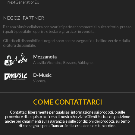
NextGenerationEU
NEGOZI PARTNER
Banana Music collabora con svariati partner commerciali sul territorio, presso
i quali è possibile reperire e testare gli articoli in vendita.
Gli articoli disponibili nei negozi sono contrassegnati dal bollino verde e dalla
dicitura disponibile.
COME CONTATTARCI
Contattaci liberamente per qualsiasi informazione sui prodotti, o sulle
procedure di acquisto o di reso. Il nostro Servizio Clienti è a tua disposizione
anche per chiarimenti sulla garanzia e sulle condizioni dei prodotti, sui tempi
di consegna e per affiancarti nella creazione del tuo ordine.