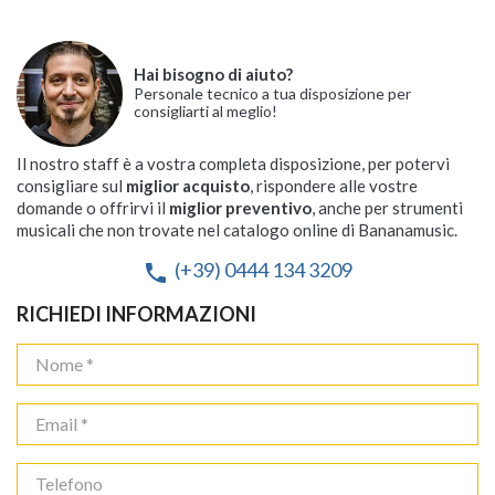
Hai bisogno di aiuto?
Personale tecnico a tua disposizione per
consigliarti al meglio!
Il nostro staff è a vostra completa disposizione, per potervi
consigliare sul
miglior acquisto
, rispondere alle vostre
domande o offrirvi il
miglior preventivo
, anche per strumenti
musicali che non trovate nel catalogo online di Bananamusic.
(+39) 0444 134 3209
phone
RICHIEDI INFORMAZIONI