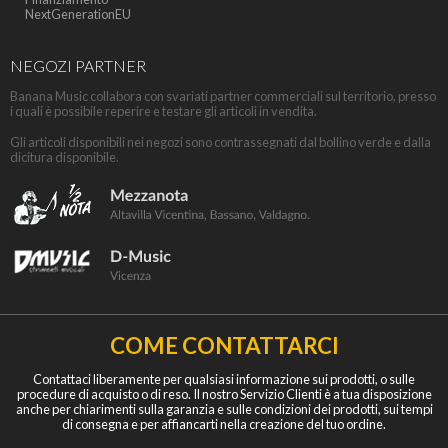
NextGenerationEU
NEGOZI PARTNER
Banana Music collabora con svariati partner commerciali sul territorio, presso
i quali è possibile reperire e testare gli articoli in vendita.
Gli articoli disponibili nei negozi sono contrassegnati dal bollino verde e dalla
dicitura disponibile.
COME CONTATTARCI
Contattaci liberamente per qualsiasi informazione sui prodotti, o sulle
procedure di acquisto o di reso. Il nostro Servizio Clienti è a tua disposizione
anche per chiarimenti sulla garanzia e sulle condizioni dei prodotti, sui tempi
di consegna e per affiancarti nella creazione del tuo ordine.