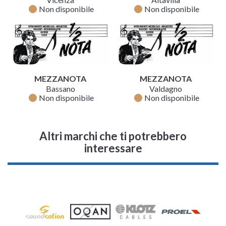
fiber_manual_record
fiber_manual_record
Non disponibile
Non disponibile
MEZZANOTA
MEZZANOTA
Bassano
Valdagno
fiber_manual_record
fiber_manual_record
Non disponibile
Non disponibile
Altri marchi che ti potrebbero
interessare