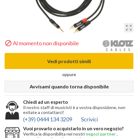
zoom_out_map

Al momento non disponibile
Vedi prodotti simili
oppure
Avvisami quando torna disponibile
Chiedi ad un esperto
Il nostro staff di musicisti è a vostra disposizione, non
esitate a contattarci!
(+39) 0444 134 3209
Scrivici
Vuoi provarlo o acquistarlo in un vero negozio?
Verifica la disponibilita nei nostri
negozi partner
,