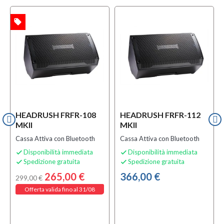
local_offer
TA
HEADRUSH FRFR-108
HEADRUSH FRFR-112
MKII
MKII
Cassa Attiva con Bluetooth
Cassa Attiva con Bluetooth
Disponibilità immediata
Disponibilità immediata


Spedizione gratuita
Spedizione gratuita


265,00 €
366,00 €
299,00 €
Offerta valida fino al 31/08