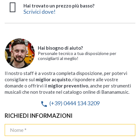
Hai trovato un prezzo più basso?
Scrivici dove!
Hai bisogno di aiuto?
Personale tecnico a tua disposizione per
consigliarti al meglio!
Il nostro staff è a vostra completa disposizione, per potervi
consigliare sul
miglior acquisto
, rispondere alle vostre
domande o offrirvi il
miglior preventivo
, anche per strumenti
musicali che non trovate nel catalogo online di Bananamusic.
(+39) 0444 134 3209
phone
RICHIEDI INFORMAZIONI