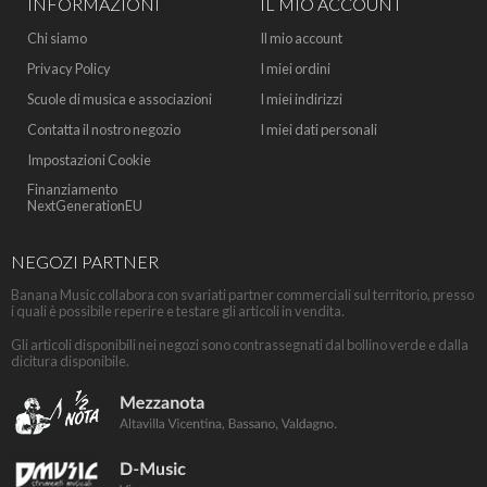
INFORMAZIONI
IL MIO ACCOUNT
Chi siamo
Il mio account
Privacy Policy
I miei ordini
Scuole di musica e associazioni
I miei indirizzi
Contatta il nostro negozio
I miei dati personali
Impostazioni Cookie
Finanziamento
NextGenerationEU
NEGOZI PARTNER
Banana Music collabora con svariati partner commerciali sul territorio, presso
i quali è possibile reperire e testare gli articoli in vendita.
Gli articoli disponibili nei negozi sono contrassegnati dal bollino verde e dalla
dicitura disponibile.