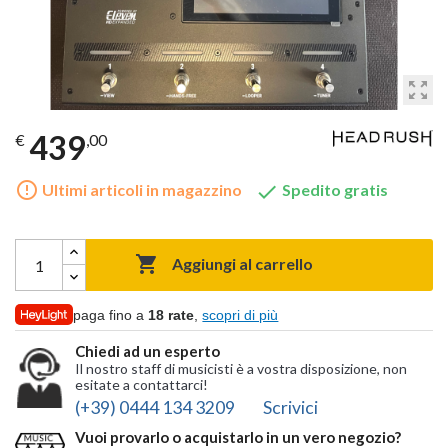
zoom_out_map
439
€
,00
error_outline

Ultimi articoli in magazzino
Spedito gratis

Aggiungi al carrello
paga fino a
18 rate
,
scopri di più
Chiedi ad un esperto
Il nostro staff di musicisti è a vostra disposizione, non
esitate a contattarci!
(+39) 0444 134 3209
Scrivici
Vuoi provarlo o acquistarlo in un vero negozio?