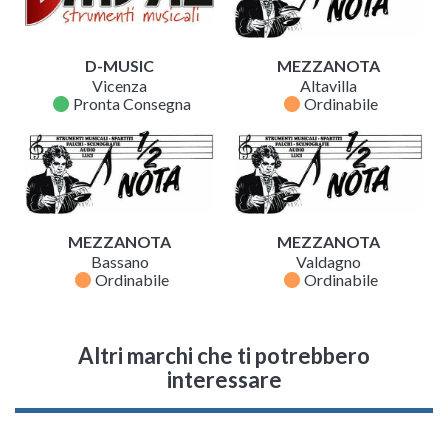
D-MUSIC
MEZZANOTA
Vicenza
Altavilla
fiber_manual_record
fiber_manual_record
Pronta Consegna
Ordinabile
MEZZANOTA
MEZZANOTA
Bassano
Valdagno
fiber_manual_record
fiber_manual_record
Ordinabile
Ordinabile
Altri marchi che ti potrebbero
interessare