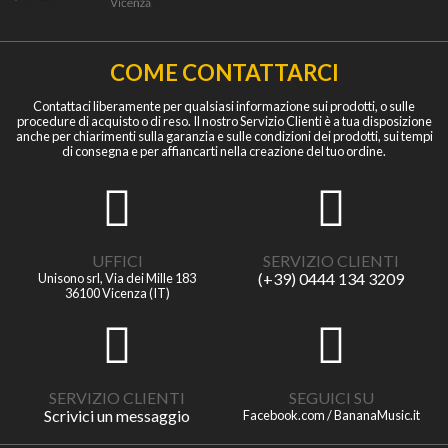
COME CONTATTARCI
Contattaci liberamente per qualsiasi informazione sui prodotti, o sulle
procedure di acquisto o di reso. Il nostro Servizio Clienti è a tua disposizione
anche per chiarimenti sulla garanzia e sulle condizioni dei prodotti, sui tempi
di consegna e per affiancarti nella creazione del tuo ordine.
UFFICI
SERVIZIO CLIENTI
(+39) 0444 134 3209
Unisono srl, Via dei Mille 183
36100 Vicenza (IT)
SERVIZIO CLIENTI
SEGUICI SU
Scrivici un messaggio
Facebook.com / BananaMusic.it