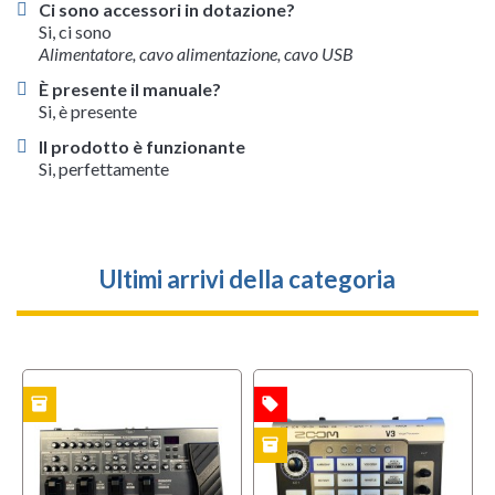
Ci sono accessori in dotazione?
Si, ci sono
Alimentatore, cavo alimentazione, cavo USB
È presente il manuale?
Si, è presente
Il prodotto è funzionante
Si, perfettamente
Ultimi arrivi della categoria
inventory
local_offer
l
TO
OFFERTA
OFFERTA
inventory
i
USATO
USATO