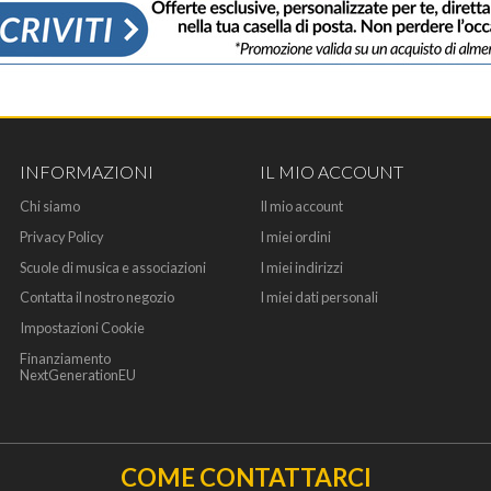
INFORMAZIONI
IL MIO ACCOUNT
Chi siamo
Il mio account
Privacy Policy
I miei ordini
Scuole di musica e associazioni
I miei indirizzi
Contatta il nostro negozio
I miei dati personali
Impostazioni Cookie
Finanziamento
NextGenerationEU
COME CONTATTARCI