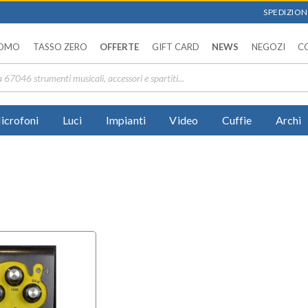
SPEDIZIONI
OMO
TASSO ZERO
OFFERTE
GIFT CARD
NEWS
NEGOZI
C
icrofoni
Luci
Impianti
Video
Cuffie
Archi