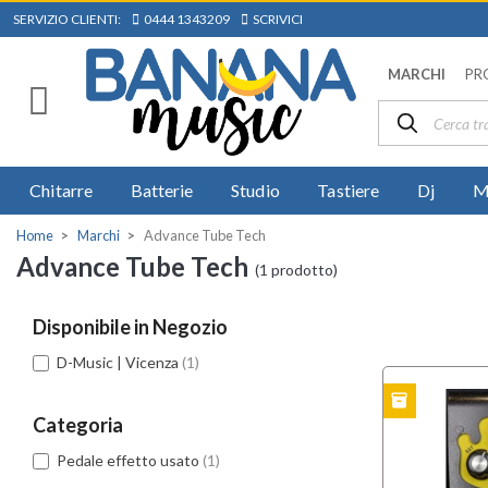
SERVIZIO CLIENTI:
0444 1343209
SCRIVICI
MARCHI
PR
Chitarre
Batterie
Studio
Tastiere
Dj
M
Home
Marchi
Advance Tube Tech
Advance Tube Tech
(1 prodotto)
Disponibile in Negozio
D-Music | Vicenza
(1)
inventory
USATO
Categoria
Pedale effetto usato
(1)