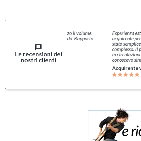
 casse, non stridono neanche se alzo il volume
Esperienza est
mplificatore; suono abbastanza nitido. Rapporto
acquirente per
à/prezzo ottimo!
stato semplice 
message
complesso. Il p
rente verificato
Le recensioni dei
in circolazion
nostri clienti
conoscevo sinc
Acquirente v