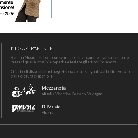
NEGOZI PARTNER
Banana Music collabora con svariati partner commerciali sul territorio,
presso i quali è possibile reperire e testare gli articoli in vendita.
Gli articoli disponibili nei negozi sono contrassegnati dal bollino verde e
dalla dicitura disponibile.