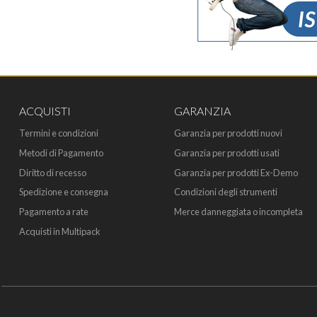
ACQUISTI
GARANZIA
Termini e condizioni
Garanzia per prodotti nuovi
Metodi di Pagamento
Garanzia per prodotti usati
Diritto di recesso
Garanzia per prodotti Ex-Demo
Spedizione e consegna
Condizioni degli strumenti
Pagamento a rate
Merce danneggiata o incompleta
Acquisti in Multipack