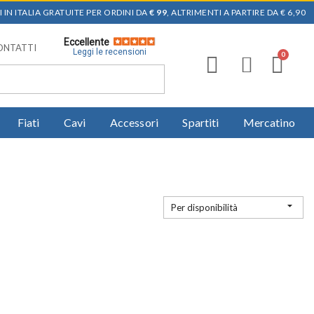
 IN ITALIA GRATUITE PER ORDINI DA
€ 99
, ALTRIMENTI A PARTIRE DA € 6,90
Eccellente
ONTATTI
Leggi le recensioni
Fiati
Cavi
Accessori
Spartiti
Mercatino

Per disponibilità