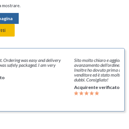
a mostrare.
 pagina
tti
t. Ordering was easy and delivery
Sito molto chiaro e aggiorname
 was safely packaged. I am very
avanzamento dell'ordine. Molto
Inoltre ho dovuto prima di acq
venditore ed è stato molto disp
ato
dubbi. Consigliato!
Acquirente verificato