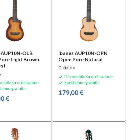
z AUP10N-OLB
Ibanez AUP10N-OPN
ore Light Brown
Open Pore Natural
rst
Guitalele
e
Disponibile su ordinazione

nibile su ordinazione
Spedizione gratuita

zione gratuita
179,00 €
0 €