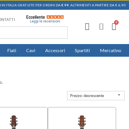
 IN ITALIA GRATUITE PER ORDINI DA
€ 99
, ALTRIMENTI A PARTIRE DA € 6,90
Eccellente
ONTATTI
Leggi le recensioni
Fiati
Cavi
Accessori
Spartiti
Mercatino
o.

Prezzo: decrescente