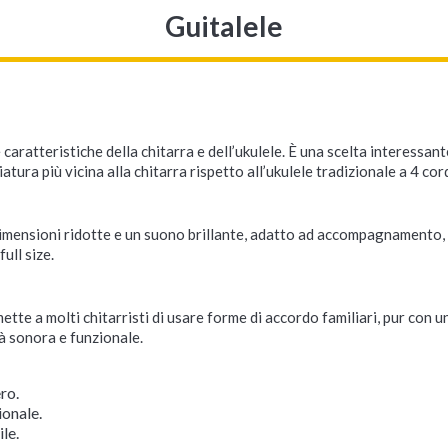
Guitalele
e
ratteristiche della chitarra e dell’ukulele. È una scelta interessant
ura più vicina alla chitarra rispetto all’ukulele tradizionale a 4 cor
 dimensioni ridotte e un suono brillante, adatto ad accompagnamento, 
ull size.
rmette a molti chitarristi di usare forme di accordo familiari, pur con 
à sonora e funzionale.
ro.
ionale.
le.