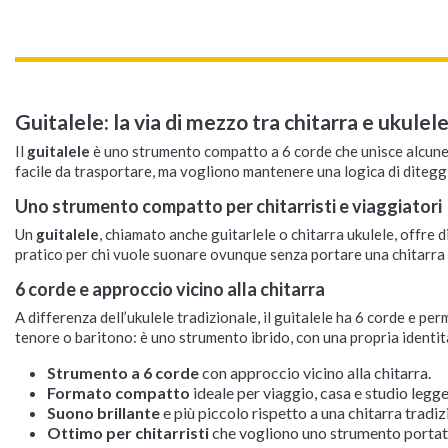
Guitalele: la via di mezzo tra chitarra e ukulel
Il
guitalele
è uno strumento compatto a 6 corde che unisce alcune ca
facile da trasportare, ma vogliono mantenere una logica di diteggiat
Uno strumento compatto per chitarristi e viaggiatori
Un
guitalele
, chiamato anche guitarlele o chitarra ukulele, offre
pratico per chi vuole suonare ovunque senza portare una chitarra f
6 corde e approccio vicino alla chitarra
A differenza dell’ukulele tradizionale, il guitalele ha 6 corde e pe
tenore o baritono: è uno strumento ibrido, con una propria identit
Strumento a 6 corde
con approccio vicino alla chitarra.
Formato compatto
ideale per viaggio, casa e studio legge
Suono brillante
e più piccolo rispetto a una chitarra tradiz
Ottimo per chitarristi
che vogliono uno strumento portati