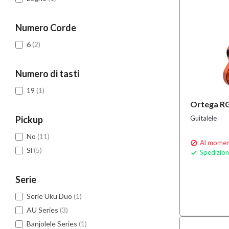
Numero Corde
6
(2)
Numero di tasti
19
(1)
Ortega R
Pickup
Guitalele
No
(11)
Al moment

Sì
(5)
Spedizion

Serie
Serie Uku Duo
(1)
AU Series
(3)
Banjolele Series
(1)