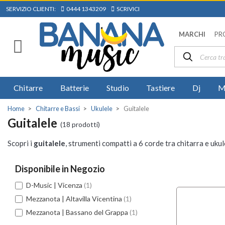
SERVIZIO CLIENTI:
0444 1343209
SCRIVICI
MARCHI
PR
Chitarre
Batterie
Studio
Tastiere
Dj
M
Home
Chitarre e Bassi
Ukulele
Guitalele
Guitalele
(18 prodotti)
Scopri i
guitalele
, strumenti compatti a 6 corde tra chitarra e uku
Disponibile in Negozio
D-Music | Vicenza
(1)
Mezzanota | Altavilla Vicentina
(1)
Mezzanota | Bassano del Grappa
(1)