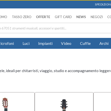
SPEDIZIONI
OMO
TASSO ZERO
OFFERTE
GIFT CARD
NEWS
NEGOZI
C
icrofoni
Luci
Impianti
Video
Cuffie
Archi
lele, ideali per chitarristi, viaggio, studio e accompagnamento legger