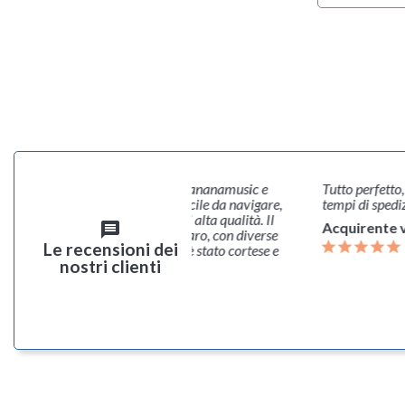
entemente acquistato online su Bananamusic e
Tutto perfetto
ienza è stata eccellente. Il sito è facile da navigare,
tempi di spedi
crizioni dettagliate e immagini di alta qualità. Il
message
Acquirente v
so di acquisto è stato rapido e chiaro, con diverse
Le recensioni dei
 di pagamento. Il servizio clienti è stato cortese e
nostri clienti
sionale. La consegna...
rente verificato