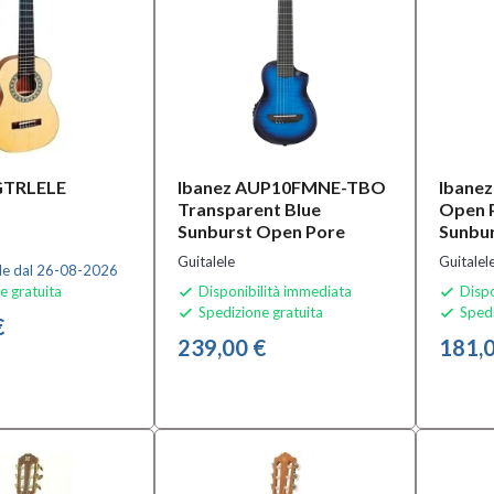
GTRLELE
Ibanez AUP10FMNE-TBO
Ibane
Transparent Blue
Open P
Sunburst Open Pore
Sunbu
Guitalele
Guitalel
le dal 26-08-2026
e gratuita
Disponibilità immediata
Dispo


Spedizione gratuita
Spedi


€
239,00 €
181,0