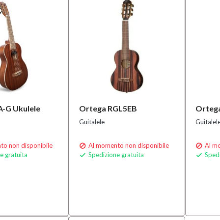
A-G Ukulele
Ortega RGL5EB
Orteg
Guitalele
Guitalel
o non disponibile
Al momento non disponibile
Al mo


e gratuita
Spedizione gratuita
Spedi

