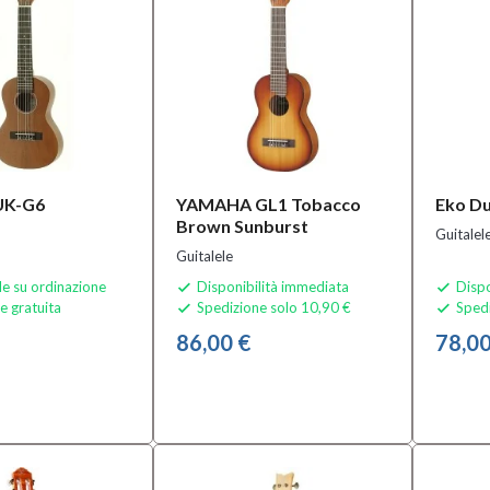
K-G6
YAMAHA GL1 Tobacco
Eko Du
Brown Sunburst
Guitalel
Guitalele
le su ordinazione
Disponibilità immediata
Dispo


e gratuita
Spedizione solo 10,90 €
Spedi


86,00 €
78,00