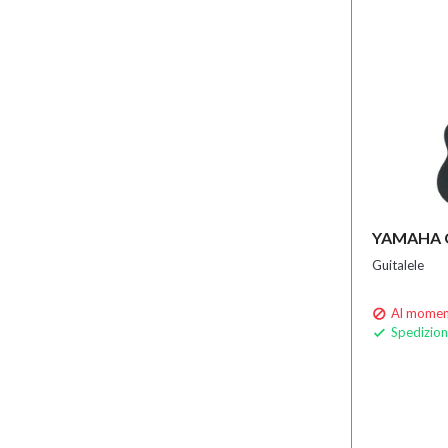
YAMAHA G
Guitalele
Al moment

Spedizion
