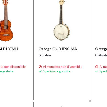
GLE18FMH
Ortega OUBJE90-MA
Orteg
Guitalele
Guitalel
o non disponibile
Al momento non disponibile
Al mo


e gratuita
Spedizione gratuita
Spedi

