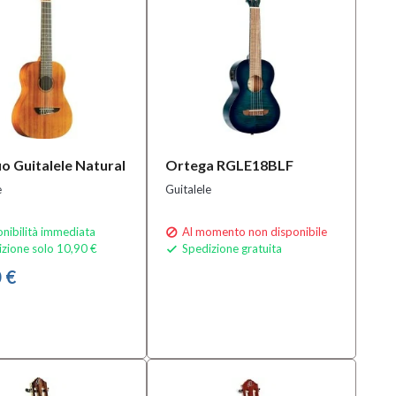
o Guitalele Natural
Ortega RGLE18BLF
e
Guitalele
nibilità immediata
Al momento non disponibile

zione solo 10,90 €
Spedizione gratuita

 €