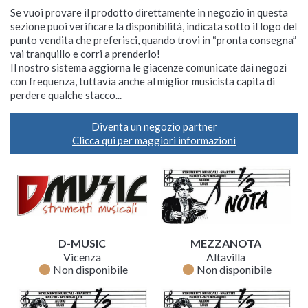
Se vuoi provare il prodotto direttamente in negozio in questa
sezione puoi verificare la disponibilità, indicata sotto il logo del
punto vendita che preferisci, quando trovi in “pronta consegna”
vai tranquillo e corri a prenderlo!
Il nostro sistema aggiorna le giacenze comunicate dai negozi
con frequenza, tuttavia anche al miglior musicista capita di
perdere qualche stacco...
Diventa un negozio partner
Clicca qui per maggiori informazioni
D-MUSIC
MEZZANOTA
Vicenza
Altavilla
fiber_manual_record
fiber_manual_record
Non disponibile
Non disponibile