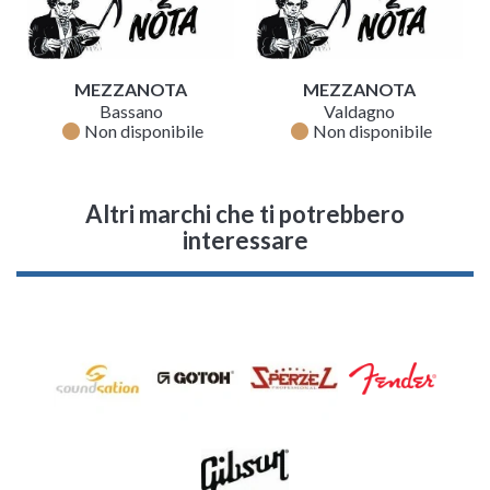
MEZZANOTA
MEZZANOTA
Bassano
Valdagno
fiber_manual_record
fiber_manual_record
Non disponibile
Non disponibile
Altri marchi che ti potrebbero
interessare