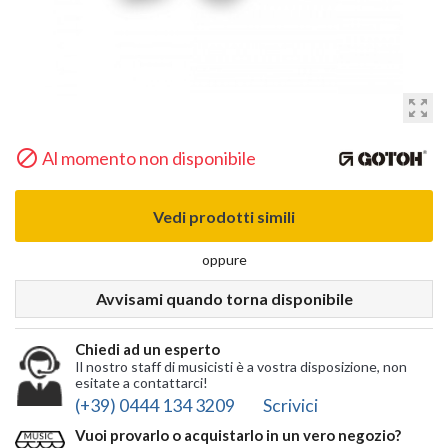
zoom_out_map

Al momento non disponibile
Vedi prodotti simili
oppure
Avvisami quando torna disponibile
Chiedi ad un esperto
Il nostro staff di musicisti è a vostra disposizione, non
esitate a contattarci!
(+39) 0444 134 3209
Scrivici
Vuoi provarlo o acquistarlo in un vero negozio?