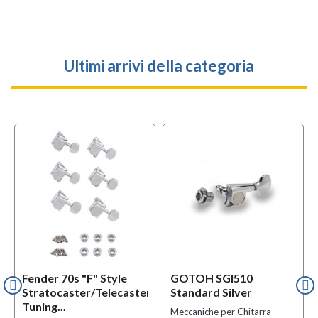
Ultimi arrivi della categoria
l
OFFERTA
Fender 70s "F" Style
GOTOH SGI510
Stratocaster/Telecaster
Standard Silver
Tuning...
Meccaniche per Chitarra