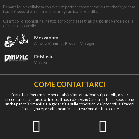
Banana Music collabora con svariati partner commerciali sul territorio, presso
i quali è possibile reperire e testare gli articoli in vendita.
Gli articoli disponibili nei negozi sono contrassegnati dal bollino verde e dalla
dicitura disponibile.
COME CONTATTARCI
Contattaci liberamente per qualsiasi informazione sui prodotti, o sulle
procedure di acquisto o di reso. Il nostro Servizio Clienti è a tua disposizione
anche per chiarimenti sulla garanzia e sulle condizioni dei prodotti, sui tempi
di consegna e per affiancarti nella creazione del tuo ordine.