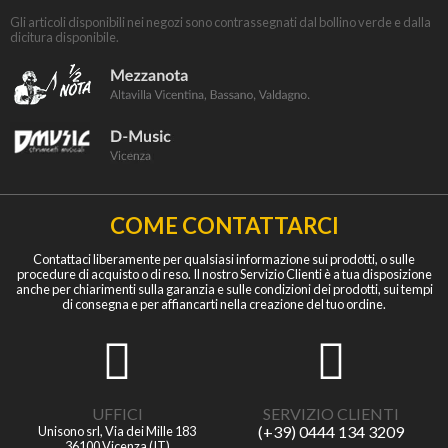
Gli articoli disponibili nei negozi sono contrassegnati dal bollino verde e dalla
dicitura disponibile.
COME CONTATTARCI
Contattaci liberamente per qualsiasi informazione sui prodotti, o sulle
procedure di acquisto o di reso. Il nostro Servizio Clienti è a tua disposizione
anche per chiarimenti sulla garanzia e sulle condizioni dei prodotti, sui tempi
di consegna e per affiancarti nella creazione del tuo ordine.
UFFICI
SERVIZIO CLIENTI
(+39) 0444 134 3209
Unisono srl, Via dei Mille 183
36100 Vicenza (IT)