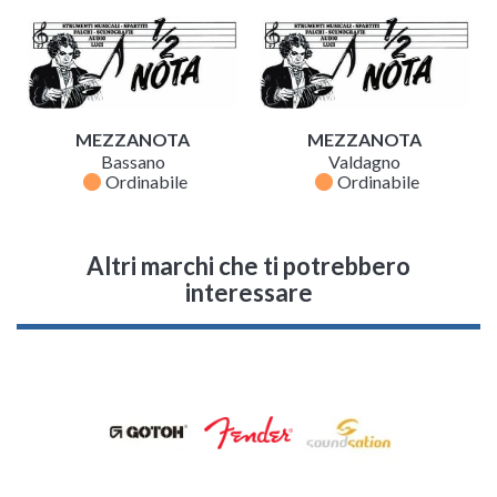
MEZZANOTA
MEZZANOTA
Bassano
Valdagno
fiber_manual_record
fiber_manual_record
Ordinabile
Ordinabile
Altri marchi che ti potrebbero
interessare