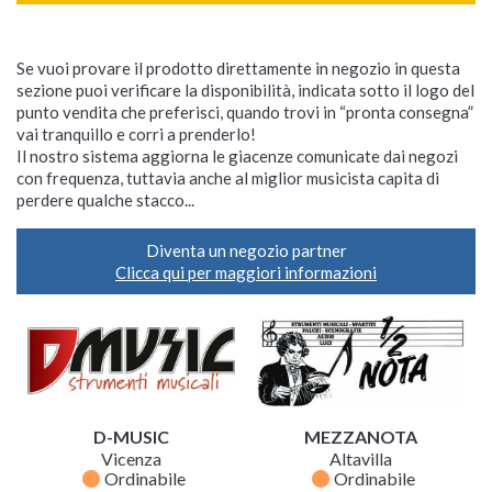
Se vuoi provare il prodotto direttamente in negozio in questa
sezione puoi verificare la disponibilità, indicata sotto il logo del
punto vendita che preferisci, quando trovi in “pronta consegna”
vai tranquillo e corri a prenderlo!
Il nostro sistema aggiorna le giacenze comunicate dai negozi
con frequenza, tuttavia anche al miglior musicista capita di
perdere qualche stacco...
Diventa un negozio partner
Clicca qui per maggiori informazioni
D-MUSIC
MEZZANOTA
Vicenza
Altavilla
fiber_manual_record
fiber_manual_record
Ordinabile
Ordinabile