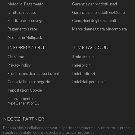
Metodi di Pagamento
Garanzia per prodotti usati
Diritto di recesso
Garanzia per prodotti Ex-Demo
Spedizione e consegna
Condizioni degli strumenti
Pagamento a rate
Merce danneggiata o incompleta
Acquisti in Multipack
INFORMAZIONI
IL MIO ACCOUNT
Chi siamo
Il mio account
Privacy Policy
I miei ordini
Scuole di musica e associazioni
I miei indirizzi
Contatta il nostro negozio
I miei dati personali
Impostazioni Cookie
Finanziamento
NextGenerationEU
NEGOZI PARTNER
Banana Music collabora con svariati partner commerciali sul territorio, presso
i quali è possibile reperire e testare gli articoli in vendita.