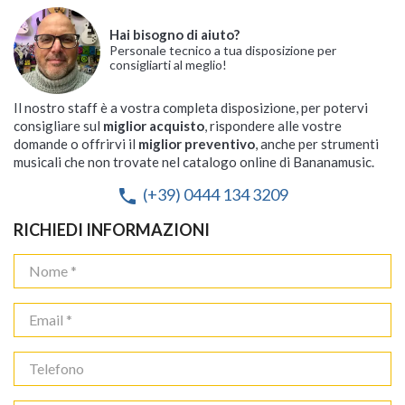
Hai bisogno di aiuto?
Personale tecnico a tua disposizione per
consigliarti al meglio!
Il nostro staff è a vostra completa disposizione, per potervi
consigliare sul
miglior acquisto
, rispondere alle vostre
domande o offrirvi il
miglior preventivo
, anche per strumenti
musicali che non trovate nel catalogo online di Bananamusic.
(+39) 0444 134 3209
phone
RICHIEDI INFORMAZIONI