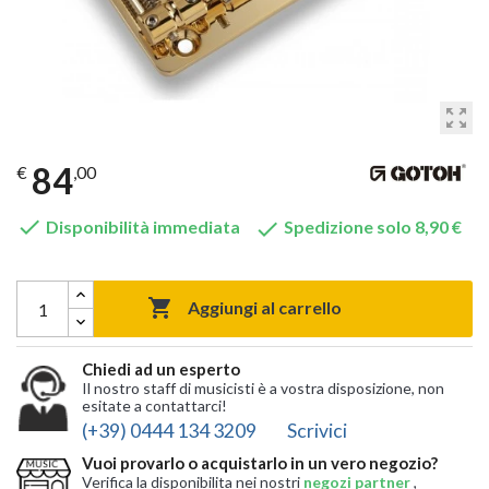
zoom_out_map
84
€
,00


Disponibilità immediata
Spedizione solo 8,90 €

Aggiungi al carrello
Chiedi ad un esperto
Il nostro staff di musicisti è a vostra disposizione, non
esitate a contattarci!
(+39) 0444 134 3209
Scrivici
Vuoi provarlo o acquistarlo in un vero negozio?
Verifica la disponibilita nei nostri
negozi partner
,