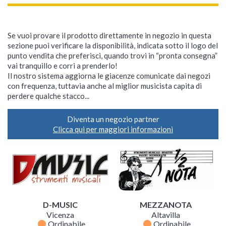
Se vuoi provare il prodotto direttamente in negozio in questa
sezione puoi verificare la disponibilità, indicata sotto il logo del
punto vendita che preferisci, quando trovi in “pronta consegna”
vai tranquillo e corri a prenderlo!
Il nostro sistema aggiorna le giacenze comunicate dai negozi
con frequenza, tuttavia anche al miglior musicista capita di
perdere qualche stacco...
Diventa un negozio partner
Clicca qui per maggiori informazioni
D-MUSIC
MEZZANOTA
Vicenza
Altavilla
fiber_manual_record
fiber_manual_record
Ordinabile
Ordinabile