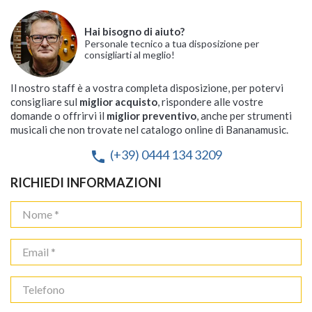
Hai bisogno di aiuto?
Personale tecnico a tua disposizione per
consigliarti al meglio!
Il nostro staff è a vostra completa disposizione, per potervi
consigliare sul
miglior acquisto
, rispondere alle vostre
domande o offrirvi il
miglior preventivo
, anche per strumenti
musicali che non trovate nel catalogo online di Bananamusic.
(+39) 0444 134 3209
phone
RICHIEDI INFORMAZIONI