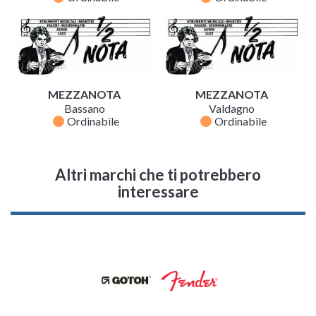
MEZZANOTA
MEZZANOTA
Bassano
Valdagno
fiber_manual_record
fiber_manual_record
Ordinabile
Ordinabile
Altri marchi che ti potrebbero
interessare