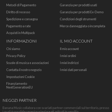
Metodi di Pagamento
Garanzia per prodotti usati
Diritto di recesso
Garanzia per prodotti Ex-Demo
Spedizione e consegna
Condizioni degli strumenti
Pagamento a rate
Merce danneggiata o incompleta
Acquisti in Multipack
INFORMAZIONI
IL MIO ACCOUNT
Chi siamo
Il mio account
Privacy Policy
I miei ordini
Scuole di musica e associazioni
I miei indirizzi
Contatta il nostro negozio
I miei dati personali
Impostazioni Cookie
Finanziamento
NextGenerationEU
NEGOZI PARTNER
Banana Music collabora con svariati partner commerciali sul territorio, presso
i quali è possibile reperire e testare gli articoli in vendita.