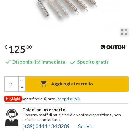
zoom_out_map
125
€
,00


Disponibilità immediata
Spedito gratis

Aggiungi al carrello
paga fino a
6 rate
,
scopri di più
Chiedi ad un esperto
Il nostro staff di musicisti è a vostra disposizione, non
esitate a contattarci!
(+39) 0444 134 3209
Scrivici