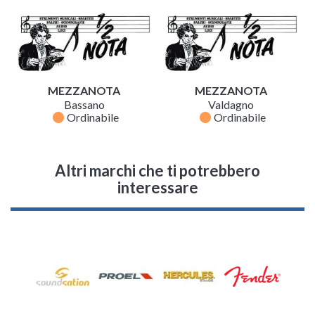
MEZZANOTA
MEZZANOTA
Bassano
Valdagno
fiber_manual_record
fiber_manual_record
Ordinabile
Ordinabile
Altri marchi che ti potrebbero
interessare