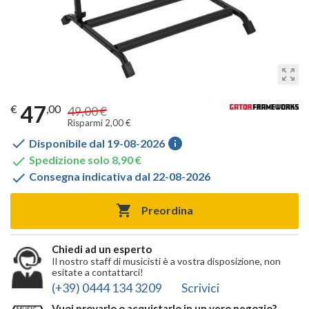
zoom_out_map
47
€
,00
49,00 €
Risparmi 2,00 €

info
Disponibile dal 19-08-2026

Spedizione solo 8,90 €

Consegna indicativa dal 22-08-2026

Preordina
Chiedi ad un esperto
Il nostro staff di musicisti è a vostra disposizione, non
esitate a contattarci!
(+39) 0444 134 3209
Scrivici
Vuoi provarlo o acquistarlo in un vero negozio?