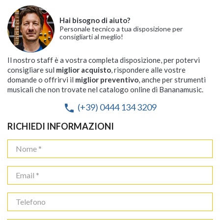
Hai bisogno di aiuto?
Personale tecnico a tua disposizione per
consigliarti al meglio!
Il nostro staff è a vostra completa disposizione, per potervi
consigliare sul
miglior acquisto
, rispondere alle vostre
domande o offrirvi il
miglior preventivo
, anche per strumenti
musicali che non trovate nel catalogo online di Bananamusic.
(+39) 0444 134 3209
phone
RICHIEDI INFORMAZIONI