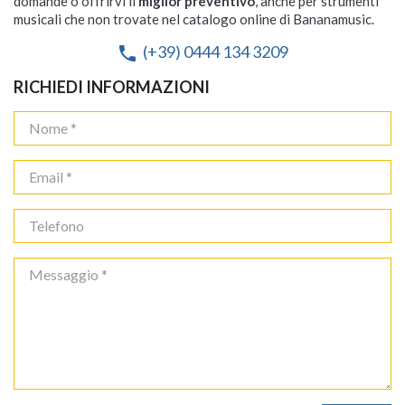
domande o offrirvi il
miglior preventivo
, anche per strumenti
musicali che non trovate nel catalogo online di Bananamusic.
(+39) 0444 134 3209
phone
RICHIEDI INFORMAZIONI