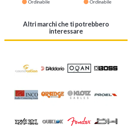
fiber_manual_record
fiber_manual_record
Ordinabile
Ordinabile
Altri marchi che ti potrebbero
interessare