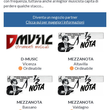
con frequenza, tuttavia anche al miglior musicista capita di
perdere qualche stacco...
Diventa un negozio partner
Clicca qui per maggiori informazioni
D-MUSIC
MEZZANOTA
Vicenza
Altavilla
fiber_manual_record
fiber_manual_record
Ordinabile
Ordinabile
MEZZANOTA
MEZZANOTA
Bassano
Valdagno