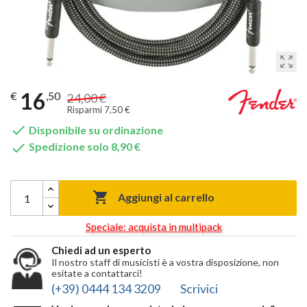
zoom_out_map
16
€
,50
24,00 €
Risparmi 7,50 €

Disponibile su ordinazione

Spedizione solo 8,90 €

Aggiungi al carrello
Speciale: acquista in multipack
Chiedi ad un esperto
Il nostro staff di musicisti è a vostra disposizione, non
esitate a contattarci!
(+39) 0444 134 3209
Scrivici