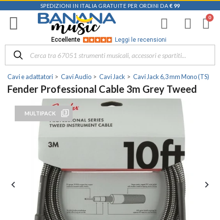
SPEDIZIONI IN ITALIA GRATUITE PER ORDINI DA
€ 99
Eccellente
Leggi le recensioni
Cavi e adattatori
Cavi Audio
Cavi Jack
Cavi Jack 6,3 mm Mono (TS)
Fender Professional Cable 3m Grey Tweed
filter_3
MULTIPACK

