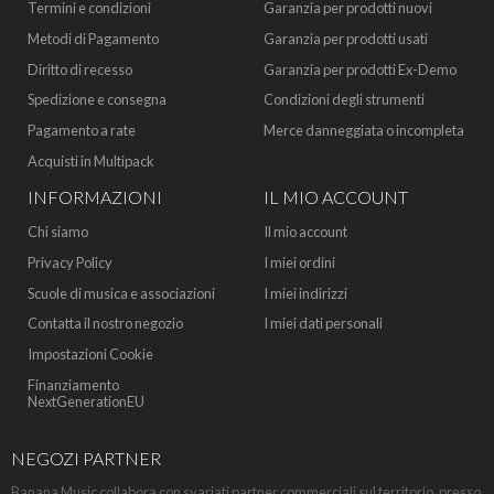
Termini e condizioni
Garanzia per prodotti nuovi
Metodi di Pagamento
Garanzia per prodotti usati
Diritto di recesso
Garanzia per prodotti Ex-Demo
Spedizione e consegna
Condizioni degli strumenti
Pagamento a rate
Merce danneggiata o incompleta
Acquisti in Multipack
INFORMAZIONI
IL MIO ACCOUNT
Chi siamo
Il mio account
Privacy Policy
I miei ordini
Scuole di musica e associazioni
I miei indirizzi
Contatta il nostro negozio
I miei dati personali
Impostazioni Cookie
Finanziamento
NextGenerationEU
NEGOZI PARTNER
Banana Music collabora con svariati partner commerciali sul territorio, presso