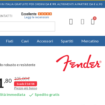
 IN ITALIA GRATUITE PER ORDINI DA
€ 99
, ALTRIMENTI A PARTIRE DA € 6,90
Eccellente
ONTATTI
Leggi le recensioni
Fiati
Cavi
Accessori
Spartiti
Mercatino
do robusto e resistente
1
105,00 €
,80
Scade il 14/08
Prezzo più basso

lità immediata
Spedito gratis