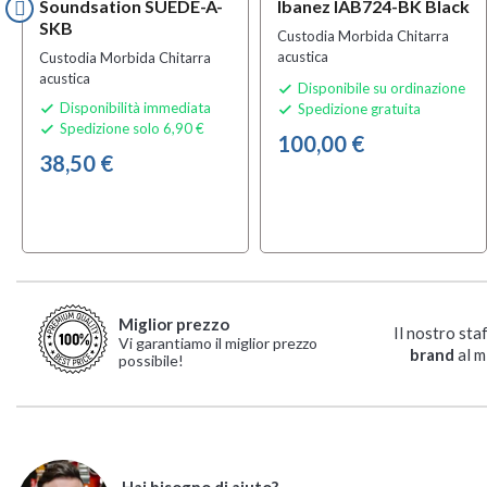
Soundsation SUEDE-A-
Ibanez IAB724-BK Black
SKB
Custodia Morbida Chitarra
acustica
Custodia Morbida Chitarra
acustica
Disponibile su ordinazione

Disponibilità immediata
Spedizione gratuita


Spedizione solo 6,90 €

100,00 €
38,50 €
Miglior prezzo
Il nostro sta
Vi garantiamo il miglior prezzo
brand
al m
possibile!