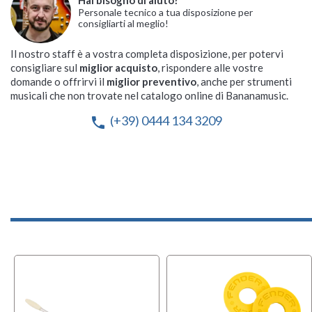
Hai bisogno di aiuto?
PROEL BAG150A
Soundsation SUEDE-A-
Personale tecnico a tua disposizione per
consigliarti al meglio!
JG
Custodia Morbida Chitarra
acustica
Custodia Morbida Chitarra
Il nostro staff è a vostra completa disposizione, per potervi
acustica
Disponibile su ordinazione

consigliare sul
miglior acquisto
, rispondere alle vostre
Disponibile dal 22-09-
Spedizione solo 6,90 €
schedule

domande o offrirvi il
miglior preventivo
, anche per strumenti
2026
musicali che non trovate nel catalogo online di Bananamusic.
35,50 €
Spedizione solo 6,90 €

(+39) 0444 134 3209
phone
38,50 €