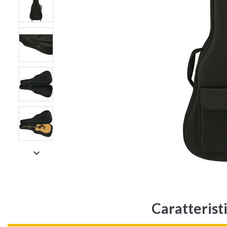

Caratterist