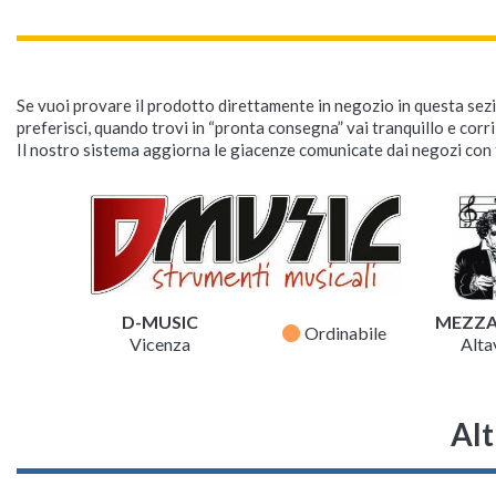
Se vuoi provare il prodotto direttamente in negozio in questa sezio
preferisci, quando trovi in “pronta consegna” vai tranquillo e corr
Il nostro sistema aggiorna le giacenze comunicate dai negozi con f
Fender Vintera III Early
Fender Vintage Ad
'60s Stratocaster RW
Surfer Tee Ocean M
Black
T-Shirt Musicali
Chitarra Elettrica Ponte
Disponibilità immediata

Tremolo
Spedizione solo 6,90 €

Disponibilità immediata

30,50 €
D-MUSIC
MEZZ
Spedizione gratuita

fiber_manual_record
Ordinabile
Vicenza
Altav
1.145,00 €
Alt