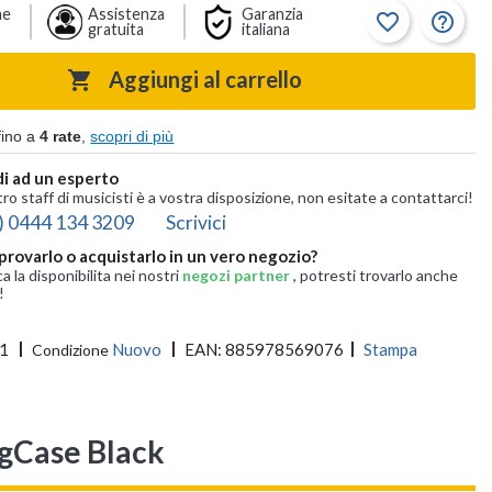
ne
Assistenza
Garanzia
favorite_border
help_outline
gratuita
italiana
Aggiungi al carrello

fino a
4 rate
,
scopri di più
i ad un esperto
tro staff di musicisti è a vostra disposizione, non esitate a contattarci!
) 0444 134 3209
Scrivici
provarlo o acquistarlo in un vero negozio?
ca la disponibilita nei nostri
negozi partner
, potresti trovarlo anche
!
1
Nuovo
EAN:
885978569076
Stampa
Condizione
igCase Black