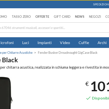
SPEDIZIONI
OMO
TASSO ZERO
OFFERTE
GIFT CARD
NEWS
NEGOZI
C
icrofoni
Luci
Impianti
Video
Cuffie
Archi
e per Chitarre Acustiche
Fender Busker Dreadnought GigCase Black
 Black
 chitarra acustica, realizzata in schiuma leggera e rivestita in mo
10
€

Disponibi