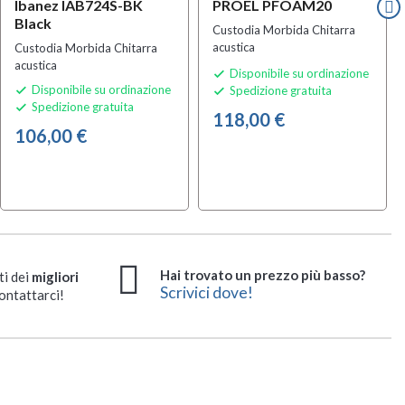
Ibanez IAB724S-BK
PROEL PFOAM20
Black
Custodia Morbida Chitarra
acustica
Custodia Morbida Chitarra
acustica
Disponibile su ordinazione

Disponibile su ordinazione
Spedizione gratuita


Spedizione gratuita

118,00 €
106,00 €
Hai trovato un prezzo più basso?
ti dei
migliori
Scrivici dove!
ontattarci!