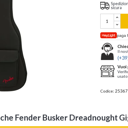
Spedizio
sicura
paga 
Chied
Il nos
(+39
Vuoi 
Verifi
usato
25367
Codice:
iche Fender Busker Dreadnought G