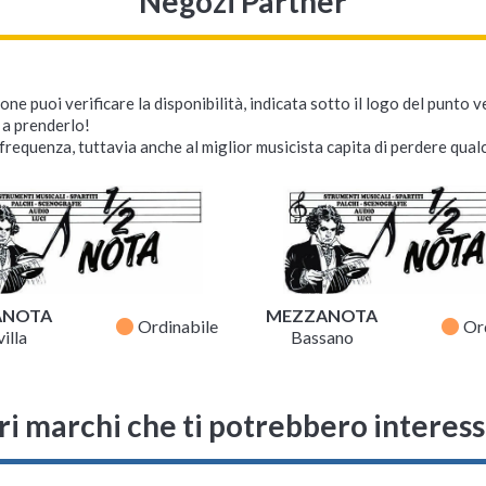
Negozi Partner
ne puoi verificare la disponibilità, indicata sotto il logo del punto 
i a prenderlo!
requenza, tuttavia anche al miglior musicista capita di perdere qualc
Fender Strobo-Sonic
Fender X Third Man
Pro
Hardware Leather
Strap Black/Yellow
Tracolla in Pelle
Disponibilità immediata

Spedizione gratuita
Disponibile su ordinazione


Spedizione solo 6,90 €

104,00 €
ANOTA
MEZZANOTA
fiber_manual_record
fiber_manual_record
Ordinabile
68,00 €
Or
illa
Bassano
ri marchi che ti potrebbero interes