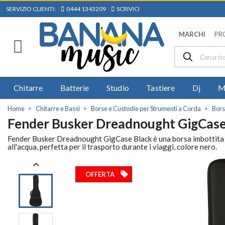
SERVIZIO CLIENTI:
0444 1343209
SCRIVICI
MARCHI
PR
Chitarre
Batterie
Studio
Tastiere
Dj
M
Home
Chitarre e Bassi
Borse e Custodie per Strumenti a Corda
Bors
Fender Busker Dreadnought GigCase
Fender Busker Dreadnought GigCase Black è una borsa imbottita per
all'acqua, perfetta per il trasporto durante i viaggi, colore nero.

local_offer
OFFERTA