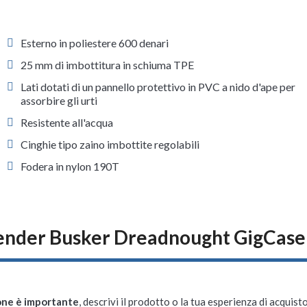
Esterno in poliestere 600 denari
25 mm di imbottitura in schiuma TPE
Lati dotati di un pannello protettivo in PVC a nido d'ape per
assorbire gli urti
Resistente all'acqua
Cinghie tipo zaino imbottite regolabili
Fodera in nylon 190T
ender Busker Dreadnought GigCase
one è importante
, descrivi il prodotto o la tua esperienza di acquisto