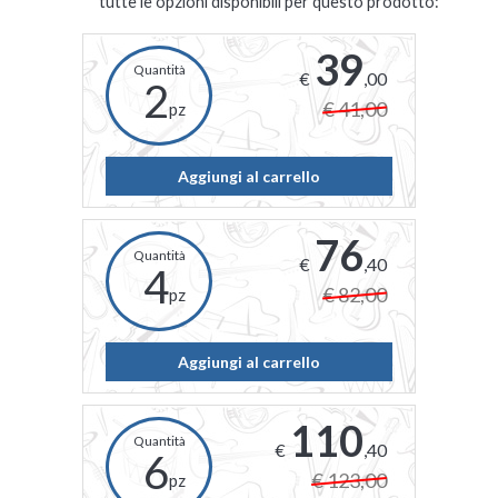
tutte le opzioni disponibili per questo prodotto:
39
€
,00
2
€ 41,00
pz
Aggiungi al carrello
76
€
,40
4
€ 82,00
pz
Aggiungi al carrello
110
€
,40
6
€ 123,00
pz