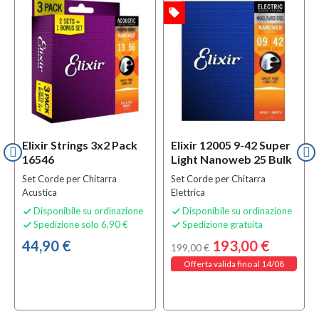
local_offer
OFFERTA
Elixir Strings 3x2 Pack
Elixir 12005 9-42 Super
16546
Light Nanoweb 25 Bulk
Set Corde per Chitarra
Set Corde per Chitarra
Acustica
Elettrica
Disponibile su ordinazione
Disponibile su ordinazione


Spedizione solo 6,90 €
Spedizione gratuita


44,90 €
193,00 €
199,00 €
Offerta valida fino al 14/08