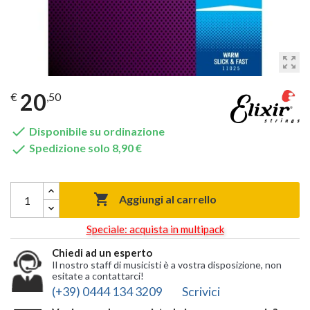
zoom_out_map
20
€
,50

Disponibile su ordinazione

Spedizione solo 8,90 €

Aggiungi al carrello
Speciale: acquista in multipack
Chiedi ad un esperto
Il nostro staff di musicisti è a vostra disposizione, non
esitate a contattarci!
(+39) 0444 134 3209
Scrivici