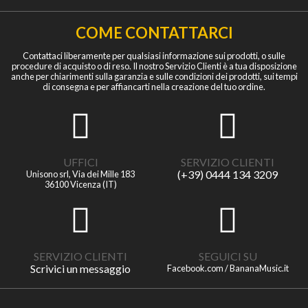
COME CONTATTARCI
Contattaci liberamente per qualsiasi informazione sui prodotti, o sulle
procedure di acquisto o di reso. Il nostro Servizio Clienti è a tua disposizione
anche per chiarimenti sulla garanzia e sulle condizioni dei prodotti, sui tempi
di consegna e per affiancarti nella creazione del tuo ordine.
UFFICI
SERVIZIO CLIENTI
(+39) 0444 134 3209
Unisono srl, Via dei Mille 183
36100 Vicenza (IT)
SERVIZIO CLIENTI
SEGUICI SU
Scrivici un messaggio
Facebook.com / BananaMusic.it