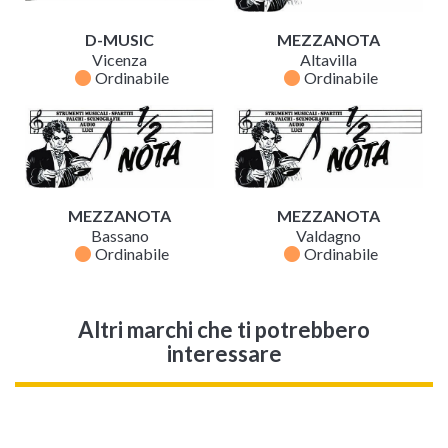
D-MUSIC
MEZZANOTA
Vicenza
Altavilla
fiber_manual_record
fiber_manual_record
Ordinabile
Ordinabile
MEZZANOTA
MEZZANOTA
Bassano
Valdagno
fiber_manual_record
fiber_manual_record
Ordinabile
Ordinabile
Altri marchi che ti potrebbero
interessare