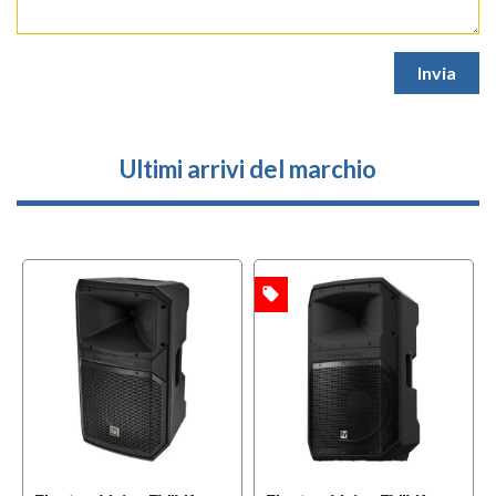
Ultimi arrivi del marchio
local_offer
l
OFFERTA
OFFERTA