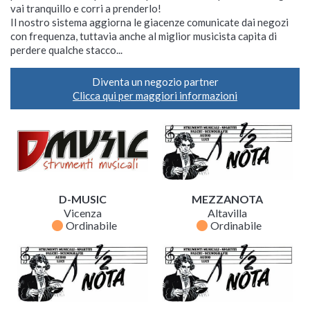
vai tranquillo e corri a prenderlo!
Il nostro sistema aggiorna le giacenze comunicate dai negozi
con frequenza, tuttavia anche al miglior musicista capita di
perdere qualche stacco...
Diventa un negozio partner
Clicca qui per maggiori informazioni
D-MUSIC
MEZZANOTA
Vicenza
Altavilla
fiber_manual_record
fiber_manual_record
Ordinabile
Ordinabile