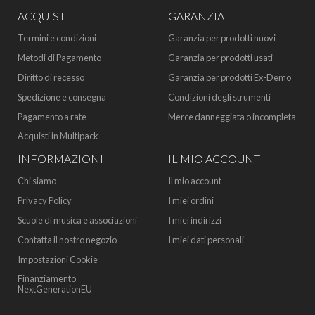
ACQUISTI
GARANZIA
Termini e condizioni
Garanzia per prodotti nuovi
Metodi di Pagamento
Garanzia per prodotti usati
Diritto di recesso
Garanzia per prodotti Ex-Demo
Spedizione e consegna
Condizioni degli strumenti
Pagamento a rate
Merce danneggiata o incompleta
Acquisti in Multipack
INFORMAZIONI
IL MIO ACCOUNT
Chi siamo
Il mio account
Privacy Policy
I miei ordini
Scuole di musica e associazioni
I miei indirizzi
Contatta il nostro negozio
I miei dati personali
Impostazioni Cookie
Finanziamento
NextGenerationEU