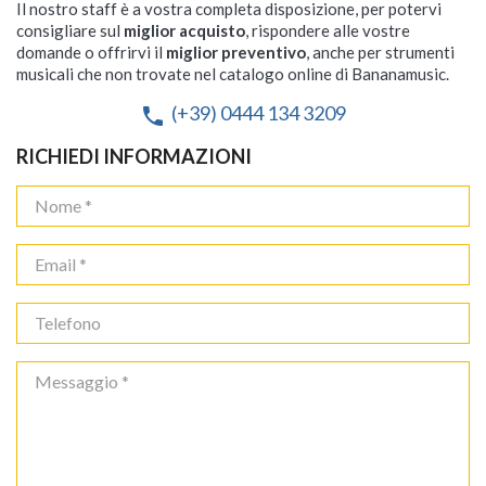
Il nostro staff è a vostra completa disposizione, per potervi
consigliare sul
miglior acquisto
, rispondere alle vostre
domande o offrirvi il
miglior preventivo
, anche per strumenti
musicali che non trovate nel catalogo online di Bananamusic.
(+39) 0444 134 3209
phone
RICHIEDI INFORMAZIONI