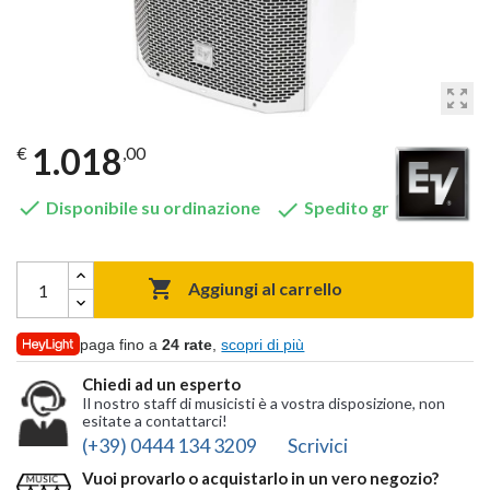
zoom_out_map
1.018
€
,00


Disponibile su ordinazione
Spedito gratis

Aggiungi al carrello
paga fino a
24 rate
,
scopri di più
Chiedi ad un esperto
Il nostro staff di musicisti è a vostra disposizione, non
esitate a contattarci!
(+39) 0444 134 3209
Scrivici
Vuoi provarlo o acquistarlo in un vero negozio?