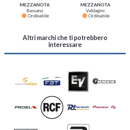
MEZZANOTA
MEZZANOTA
Bassano
Valdagno
fiber_manual_record
fiber_manual_record
Ordinabile
Ordinabile
Altri marchi che ti potrebbero
interessare