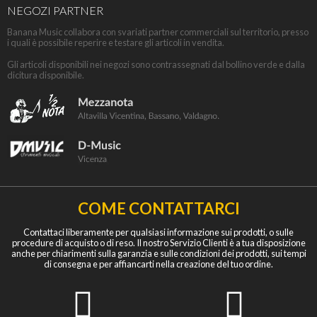
NEGOZI PARTNER
Banana Music collabora con svariati partner commerciali sul territorio, presso
i quali è possibile reperire e testare gli articoli in vendita.
Gli articoli disponibili nei negozi sono contrassegnati dal bollino verde e dalla
dicitura disponibile.
COME CONTATTARCI
Contattaci liberamente per qualsiasi informazione sui prodotti, o sulle
procedure di acquisto o di reso. Il nostro Servizio Clienti è a tua disposizione
anche per chiarimenti sulla garanzia e sulle condizioni dei prodotti, sui tempi
di consegna e per affiancarti nella creazione del tuo ordine.