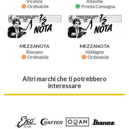
Vicenza
Altavilla
fiber_manual_record
fiber_manual_record
Ordinabile
Pronta Consegna
MEZZANOTA
MEZZANOTA
Bassano
Valdagno
fiber_manual_record
fiber_manual_record
Ordinabile
Ordinabile
Altri marchi che ti potrebbero
interessare