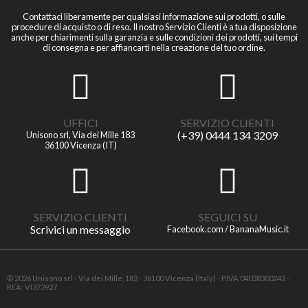
Contattaci liberamente per qualsiasi informazione sui prodotti, o sulle
procedure di acquisto o di reso. Il nostro Servizio Clienti è a tua disposizione
anche per chiarimenti sulla garanzia e sulle condizioni dei prodotti, sui tempi
di consegna e per affiancarti nella creazione del tuo ordine.
UFFICI
SERVIZIO CLIENTI
(+39) 0444 134 3209
Unisono srl, Via dei Mille 183
36100 Vicenza (IT)
SERVIZIO CLIENTI
SEGUICI SU
Scrivici un messaggio
Facebook.com / BananaMusic.it
© 2026 Unisono srl - Via dei Mille, 183 - 36100 Vicenza (Italy) - P.IVA 04038300242 -
REA: VI373927