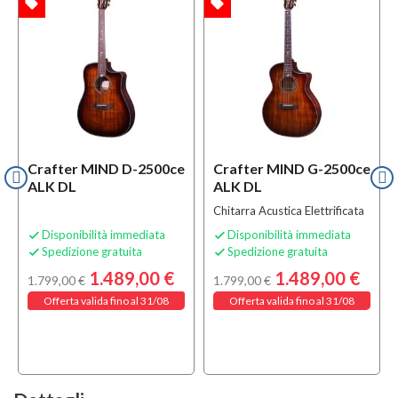
local_offer
local_offer
l
TA
OFFERTA
OFFERTA
Crafter MIND D-2500ce
Crafter MIND G-2500ce
ALK DL
ALK DL
Chitarra Acustica Elettrificata
Disponibilità immediata
Disponibilità immediata


Spedizione gratuita
Spedizione gratuita


1.489,00 €
1.489,00 €
1.799,00 €
1.799,00 €
Offerta valida fino al 31/08
Offerta valida fino al 31/08