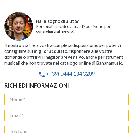
Hai bisogno di aiuto?
Personale tecnico a tua disposizione per
consigliarti al meglio!
Il nostro staff è a vostra completa disposizione, per potervi
consigliare sul
miglior acquisto
, rispondere alle vostre
domande o offrirvi il
miglior preventivo
, anche per strumenti
musicali che non trovate nel catalogo online di Bananamusic.
(+39) 0444 134 3209
phone
RICHIEDI INFORMAZIONI