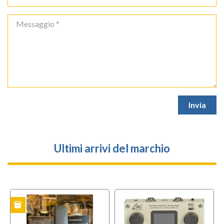
Ultimi arrivi del marchio
inventory
TO