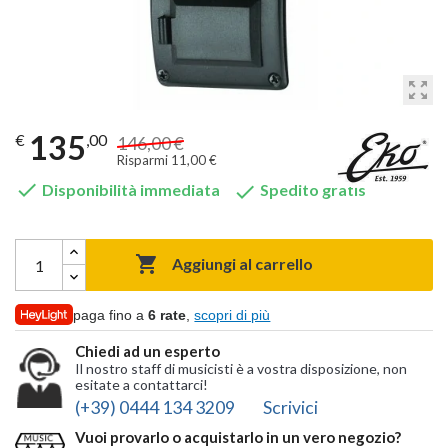
zoom_out_map
135
€
,00
146,00 €
Risparmi 11,00 €


Disponibilità immediata
Spedito gratis

Aggiungi al carrello
paga fino a
6 rate
,
scopri di più
Chiedi ad un esperto
Il nostro staff di musicisti è a vostra disposizione, non
esitate a contattarci!
(+39) 0444 134 3209
Scrivici
Vuoi provarlo o acquistarlo in un vero negozio?