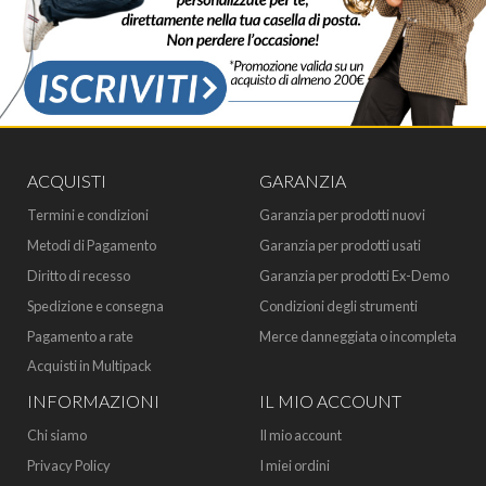
ACQUISTI
GARANZIA
Termini e condizioni
Garanzia per prodotti nuovi
Metodi di Pagamento
Garanzia per prodotti usati
Diritto di recesso
Garanzia per prodotti Ex-Demo
Spedizione e consegna
Condizioni degli strumenti
Pagamento a rate
Merce danneggiata o incompleta
Acquisti in Multipack
INFORMAZIONI
IL MIO ACCOUNT
Chi siamo
Il mio account
Privacy Policy
I miei ordini