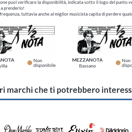
ne puoi verificare la disponibilità, indicata sotto il logo del punto 
i a prenderlo!
requenza, tuttavia anche al miglior musicista capita di perdere qualc
ANOTA
MEZZANOTA
Non
Non
fiber_manual_record
fiber_manual_record
disponibile
dispo
illa
Bassano
ri marchi che ti potrebbero interes