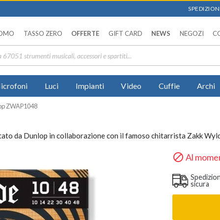
SPEDIZIONI
OMO
TASSO ZERO
OFFERTE
GIFT CARD
NEWS
NEGOZI
C
icrofoni
Luci
Impianti
Video
Cuffie
Archi
op ZWAP1048
ato da Dunlop in collaborazione con il famoso chitarrista Zakk Wyl

Al momen
Spedizio
sicura