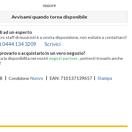
oppure
Avvisami quando torna disponibile
i ad un esperto
tro staff di musicisti è a vostra disposizione, non esitate a contattarci!
) 0444 134 3209
Scrivici
provarlo o acquistarlo in un vero negozio?
ca la disponibilita nei nostri
negozi partner
, potresti trovarlo anche
!
8
Nuovo
EAN:
710137139657
Stampa
Condizione