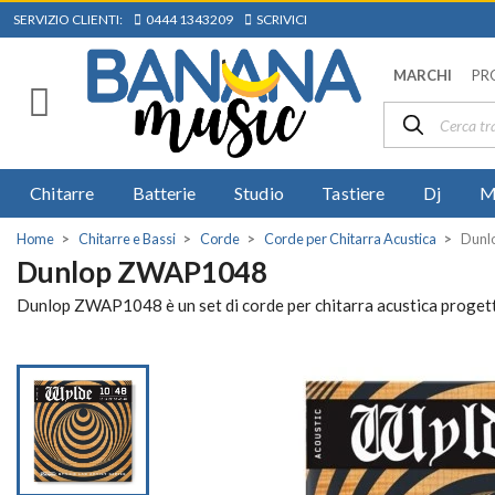
SERVIZIO CLIENTI:
0444 1343209
SCRIVICI
MARCHI
PR
Chitarre
Batterie
Studio
Tastiere
Dj
M
Home
Chitarre e Bassi
Corde
Corde per Chitarra Acustica
Dunl
Dunlop ZWAP1048
Dunlop ZWAP1048 è un set di corde per chitarra acustica progett