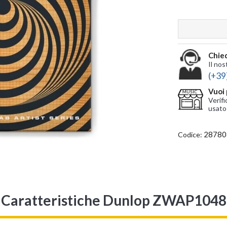
Chied
Il nos
(+39
Vuoi 
Verifi
usato
28780
Codice:
Caratteristiche Dunlop ZWAP1048