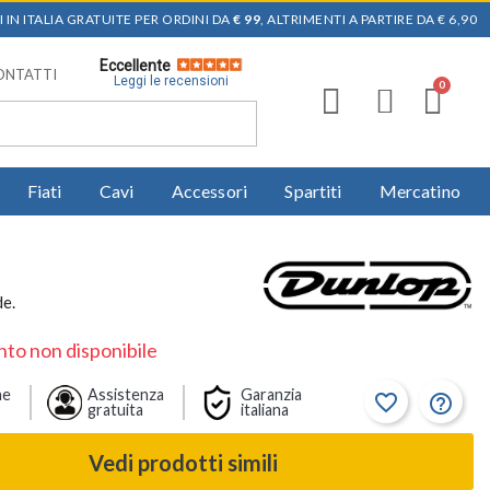
 IN ITALIA GRATUITE PER ORDINI DA
€ 99
, ALTRIMENTI A PARTIRE DA € 6,90
Eccellente
ONTATTI
Leggi le recensioni
Fiati
Cavi
Accessori
Spartiti
Mercatino
de.
to non disponibile
ne
Assistenza
Garanzia
favorite_border
help_outline
gratuita
italiana
Vedi prodotti simili