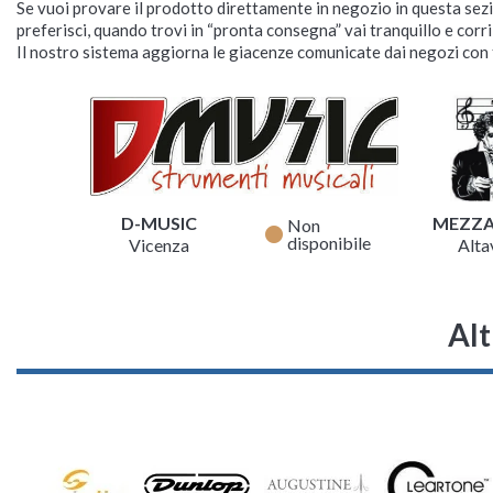
Se vuoi provare il prodotto direttamente in negozio in questa sezio
preferisci, quando trovi in “pronta consegna” vai tranquillo e corr
Il nostro sistema aggiorna le giacenze comunicate dai negozi con f
D-MUSIC
MEZZ
Non
fiber_manual_record
disponibile
Vicenza
Altav
Alt