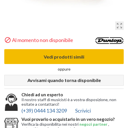
zoom_out_map

Al momento non disponibile
Vedi prodotti simili
oppure
Avvisami quando torna disponibile
Chiedi ad un esperto
Il nostro staff di musicisti è a vostra disposizione, non
esitate a contattarci!
(+39) 0444 134 3209
Scrivici
Vuoi provarlo o acquistarlo in un vero negozio?
Verifica la disponibilita nei nostri
negozi partner
,