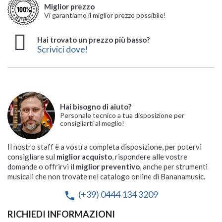
Miglior prezzo
Vi garantiamo il miglior prezzo possibile!
Hai trovato un prezzo più basso?
Scrivici dove!
Hai bisogno di aiuto?
Personale tecnico a tua disposizione per
consigliarti al meglio!
Il nostro staff è a vostra completa disposizione, per potervi
consigliare sul
miglior acquisto
, rispondere alle vostre
domande o offrirvi il
miglior preventivo
, anche per strumenti
musicali che non trovate nel catalogo online di Bananamusic.
(+39) 0444 134 3209
phone
RICHIEDI INFORMAZIONI