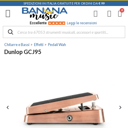
SPEDIZIONI IN ITALIA GRATUITE PER ORDINI DA
€ 99
Eccellente
Leggi le recensioni
Chitarre e Bassi
Effetti
Pedali Wah
Dunlop GCJ95

