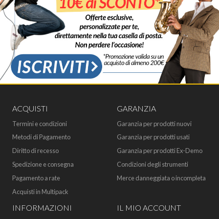
ACQUISTI
GARANZIA
Termini e condizioni
Garanzia per prodotti nuovi
Metodi di Pagamento
Garanzia per prodotti usati
Diritto di recesso
Garanzia per prodotti Ex-Demo
Spedizione e consegna
Condizioni degli strumenti
Pagamento a rate
Merce danneggiata o incompleta
Acquisti in Multipack
INFORMAZIONI
IL MIO ACCOUNT