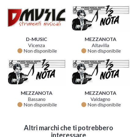
D-MUSIC
MEZZANOTA
Vicenza
Altavilla
fiber_manual_record
fiber_manual_record
Non disponibile
Non disponibile
MEZZANOTA
MEZZANOTA
Bassano
Valdagno
fiber_manual_record
fiber_manual_record
Non disponibile
Non disponibile
Altri marchi che ti potrebbero
interessare