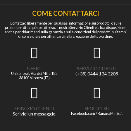
COME CONTATTARCI
Contattaci liberamente per qualsiasi informazione sui prodotti, o sulle
procedure di acquisto o di reso. Il nostro Servizio Clienti è a tua disposizione
anche per chiarimenti sulla garanzia e sulle condizioni dei prodotti, sui tempi
di consegna e per affiancarti nella creazione del tuo ordine.
UFFICI
SERVIZIO CLIENTI
(+39) 0444 134 3209
Unisono srl, Via dei Mille 183
36100 Vicenza (IT)
SERVIZIO CLIENTI
SEGUICI SU
Scrivici un messaggio
Facebook.com / BananaMusic.it