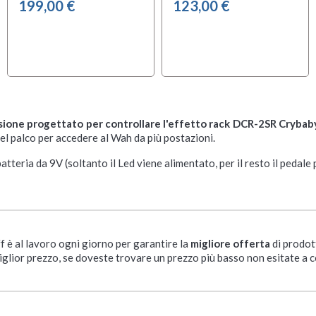
199,00 €
123,00 €
sione progettato per controllare l'effetto rack DCR-2SR Crybab
del palco per accedere al Wah da più postazioni.
eria da 9V (soltanto il Led viene alimentato, per il resto il pedale
ff è al lavoro ogni giorno per garantire la
migliore offerta
di prodot
iglior prezzo, se doveste trovare un prezzo più basso non esitate a c