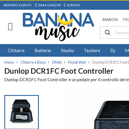
SERVIZIO CLIENTI:
0444 1343209
SCRIVICI
MARCHI
PR
Chitarre
Batterie
Studio
Tastiere
Dj
M
Home
Chitarre e Bassi
Effetti
Pedali Wah
Dunlop DCR1FC Foot C
Dunlop DCR1FC Foot Controller
Dunlop DCR1FC Foot Controller è un pedale per il controllo del