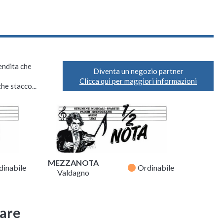
vendita che
Diventa un negozio partner
Clicca qui per maggiori informazioni
he stacco...
MEZZANOTA
fiber_manual_record
dinabile
Ordinabile
Valdagno
sare