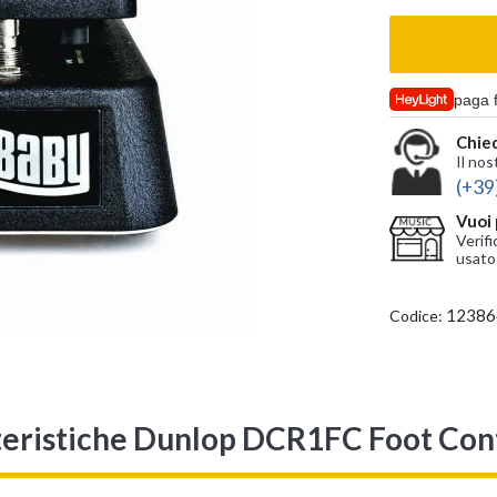
paga 
Chied
Il nos
(+39
Vuoi 
Verifi
usato
12386
Codice:
teristiche Dunlop DCR1FC Foot Cont