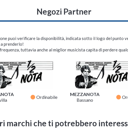
Negozi Partner
ne puoi verificare la disponibilità, indicata sotto il logo del punto 
i a prenderlo!
requenza, tuttavia anche al miglior musicista capita di perdere qualc
ANOTA
MEZZANOTA
fiber_manual_record
fiber_manual_record
Ordinabile
Or
illa
Bassano
ri marchi che ti potrebbero interes