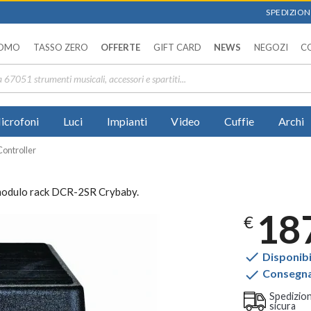
SPEDIZIONI
OMO
TASSO ZERO
OFFERTE
GIFT CARD
NEWS
NEGOZI
C
icrofoni
Luci
Impianti
Video
Cuffie
Archi
ontroller
 modulo rack DCR-2SR Crybaby.
18
€

Disponibi

Consegna 
Spedizio
sicura