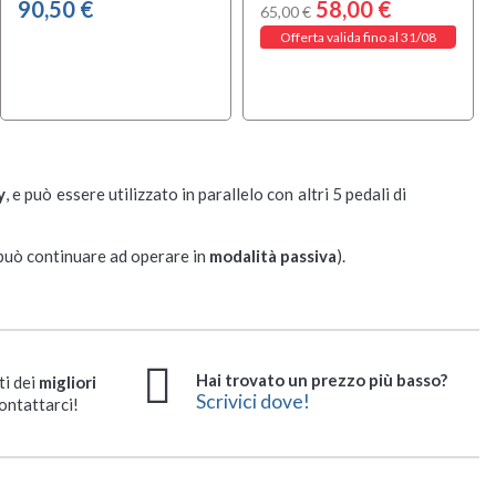
90,50 €
58,00 €
65,00 €
Offerta valida fino al 31/08
y
, e può essere utilizzato in parallelo con altri 5 pedali di
 può continuare ad operare in
modalità passiva
).
Hai trovato un prezzo più basso?
ti dei
migliori
Scrivici dove!
ontattarci!