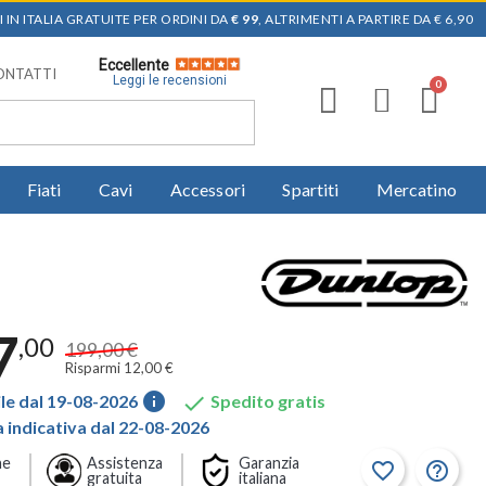
 IN ITALIA GRATUITE PER ORDINI DA
€ 99
, ALTRIMENTI A PARTIRE DA € 6,90
Eccellente
ONTATTI
Leggi le recensioni
Fiati
Cavi
Accessori
Spartiti
Mercatino
7
,00
199,00 €
Risparmi 12,00 €
info

le dal 19-08-2026
Spedito gratis
indicativa dal 22-08-2026
ne
Assistenza
Garanzia
favorite_border
help_outline
gratuita
italiana