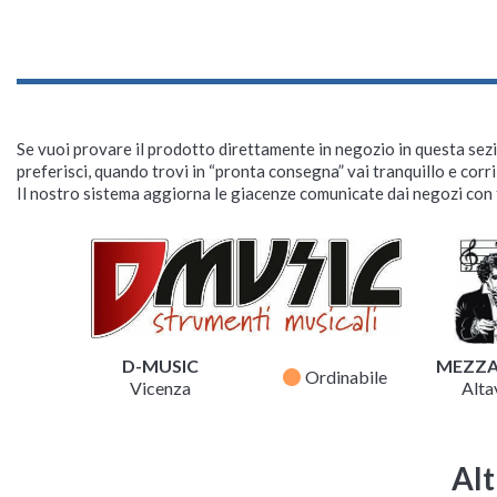
Se vuoi provare il prodotto direttamente in negozio in questa sezio
preferisci, quando trovi in “pronta consegna” vai tranquillo e corr
Il nostro sistema aggiorna le giacenze comunicate dai negozi con f
D-MUSIC
MEZZ
fiber_manual_record
Ordinabile
Vicenza
Altav
Alt