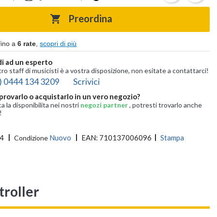
Preordina

fino a
6 rate
,
scopri di più
i ad un esperto
tro staff di musicisti è a vostra disposizione, non esitate a contattarci!
) 0444 134 3209
Scrivici
provarlo o acquistarlo in un vero negozio?
ca la disponibilita nei nostri
negozi partner
, potresti trovarlo anche
!
4
Nuovo
EAN:
710137006096
Stampa
Condizione
roller