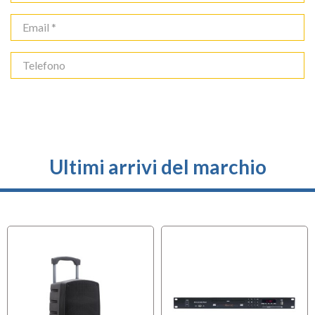
Cassa Passiva da Parete e
Cassa Passiva da Parete e
Soffitto
Soffitto
Disponibilità immediata
Disponibilità immediata


Spedizione solo 8,90 €
Spedizione solo 8,90 €


36,50 €
37,50 €
Ultimi arrivi del marchio