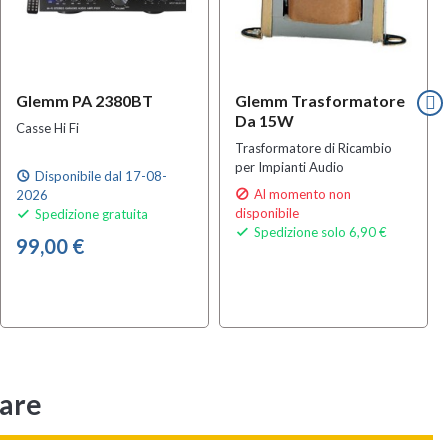
Glemm PA 2380BT
Glemm Trasformatore
Da 15W
Casse Hi Fi
Trasformatore di Ricambio
per Impianti Audio
Disponibile dal 17-08-
schedule
Al momento non
2026

disponibile
Spedizione gratuita

Spedizione solo 6,90 €

99,00 €
sare