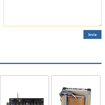
Cassa Passiva da Parete e
Cassa Passiva da Parete e
Soffitto
Soffitto
Disponibilità immediata
Disponibilità immediata


Spedizione solo 8,90 €
Spedizione solo 8,90 €


42,50 €
42,50 €