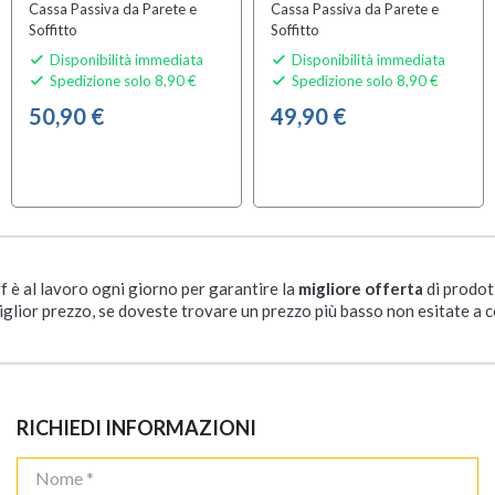
Cassa Passiva da Parete e
Cassa Passiva da Parete e
Soffitto
Soffitto
Disponibilità immediata
Disponibilità immediata


Spedizione solo 8,90 €
Spedizione solo 8,90 €


50,90 €
49,90 €
ff è al lavoro ogni giorno per garantire la
migliore offerta
di prodot
iglior prezzo, se doveste trovare un prezzo più basso non esitate a c
RICHIEDI INFORMAZIONI
Power Dynamics
Power Dynamics
NCSP6B
NCSS5B