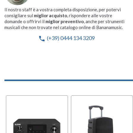
Cassa Passiva da Parete e
Cassa Passiva da Parete e
Il nostro staff è a vostra completa disposizione, per potervi
Soffitto
Soffitto
consigliare sul
miglior acquisto
, rispondere alle vostre
Disponibilità immediata
Disponibilità immediata


domande o offrirvi il
miglior preventivo
, anche per strumenti
Spedizione solo 8,90 €
Spedizione solo 8,90 €


musicali che non trovate nel catalogo online di Bananamusic.
68,00 €
36,50 €
(+39) 0444 134 3209
phone