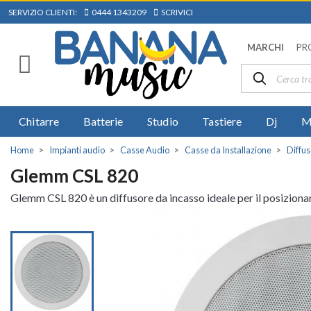
SERVIZIO CLIENTI:
0444 1343209
SCRIVICI
MARCHI
PR
Chitarre
Batterie
Studio
Tastiere
Dj
M
Home
Impianti audio
Casse Audio
Casse da Installazione
Diffus
Glemm CSL 820
Glemm CSL 820 è un diffusore da incasso ideale per il posizionam