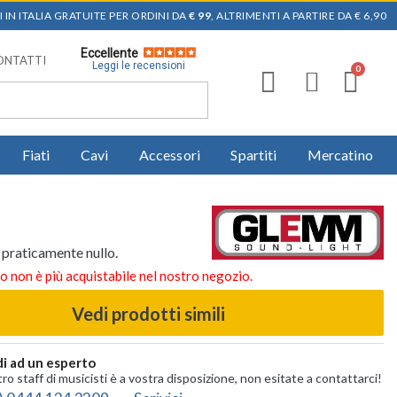
 IN ITALIA GRATUITE PER ORDINI DA
€ 99
, ALTRIMENTI A PARTIRE DA € 6,90
Eccellente
ONTATTI
Leggi le recensioni
Fiati
Cavi
Accessori
Spartiti
Mercatino
 praticamente nullo.
o non è più acquistabile nel nostro negozio.
Vedi prodotti simili
i ad un esperto
tro staff di musicisti è a vostra disposizione, non esitate a contattarci!