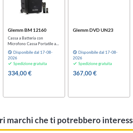
Glemm BM 12160
Glemm DVD UN23
Cassa a Batteria con
Microfono Cassa Portatile a
Batteria Cassa Portatile con
Disponibile dal 17-08-
Disponibile dal 17-08-
schedule
schedule
Bluetooth
2026
2026
Spedizione gratuita
Spedizione gratuita


334,00 €
367,00 €
ri marchi che ti potrebbero interes