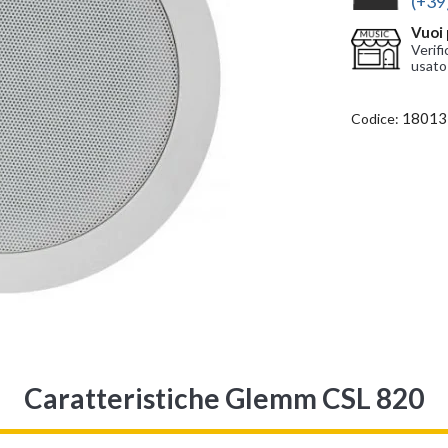
(+39
Vuoi 
Verifi
usato
18013
Codice:
Caratteristiche Glemm CSL 820