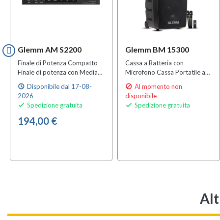
Glemm AM S2200
Glemm BM 15300
Finale di Potenza Compatto
Cassa a Batteria con
Finale di potenza con Media
Microfono Cassa Portatile a
Player
Batteria Cassa Portatile con
Disponibile dal 17-08-
Al momento non
schedule

Bluetooth
2026
disponibile
Spedizione gratuita
Spedizione gratuita


194,00 €
Alt