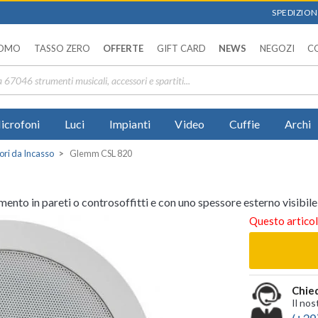
SPEDIZIONI
OMO
TASSO ZERO
OFFERTE
GIFT CARD
NEWS
NEGOZI
C
icrofoni
Luci
Impianti
Video
Cuffie
Archi
ori da Incasso
Glemm CSL 820
ento in pareti o controsoffitti e con uno spessore esterno visibile
Questo articol
Chied
Il nos