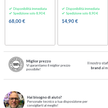
Disponibilità immediata
Disponibilità immediata


Spedizione solo 8,90 €
Spedizione solo 8,90 €


68,00 €
14,90 €
Miglior prezzo
Il nostro sta
Vi garantiamo il miglior prezzo
brand
al m
possibile!
Hai bisogno di aiuto?
Power Dynamics
Power Dynamics
Personale tecnico a tua disposizione per
consigliarti al meglio!
NCBT5
NCSS5