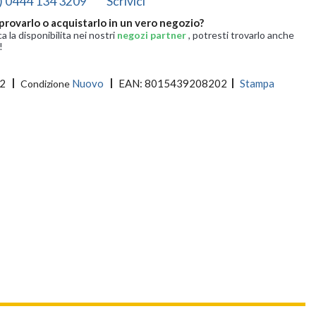
) 0444 134 3209
Scrivici
provarlo o acquistarlo in un vero negozio?
ca la disponibilita nei nostri
negozi partner
, potresti trovarlo anche
!
2
Nuovo
EAN:
8015439208202
Stampa
Condizione