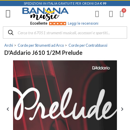
SPEDIZIONI IN ITALIA GRATUITE PER ORDINI DA
€ 99
Eccellente
Leggi le recensioni
Archi
Corde per Strumenti ad Arco
Corde per Contrabbassi
D'Addario J610 1/2M Prelude

