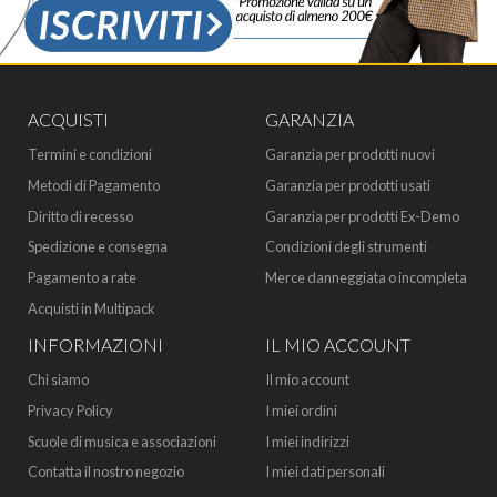
ACQUISTI
GARANZIA
Termini e condizioni
Garanzia per prodotti nuovi
Metodi di Pagamento
Garanzia per prodotti usati
Diritto di recesso
Garanzia per prodotti Ex-Demo
Spedizione e consegna
Condizioni degli strumenti
Pagamento a rate
Merce danneggiata o incompleta
Acquisti in Multipack
INFORMAZIONI
IL MIO ACCOUNT
Chi siamo
Il mio account
Privacy Policy
I miei ordini
Scuole di musica e associazioni
I miei indirizzi
Contatta il nostro negozio
I miei dati personali