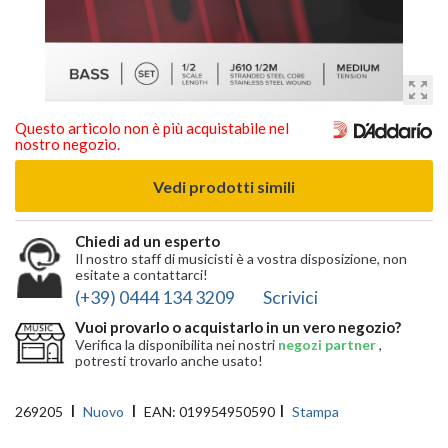
zoom_out_map
Questo articolo non è più acquistabile nel
nostro negozio.
Vedi prodotti simili
Chiedi ad un esperto
Il nostro staff di musicisti è a vostra disposizione, non
esitate a contattarci!
(+39) 0444 134 3209
Scrivici
Vuoi provarlo o acquistarlo in un vero negozio?
Verifica la disponibilita nei nostri
negozi partner
,
potresti trovarlo anche usato!
269205
Nuovo
EAN:
019954950590
Stampa