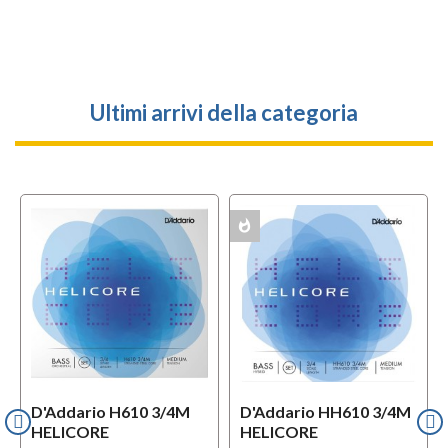
Ultimi arrivi della categoria
whatshot
MULTIPACK
D'Addario H610 3/4M
D'Addario HH610 3/4M
HELICORE
HELICORE