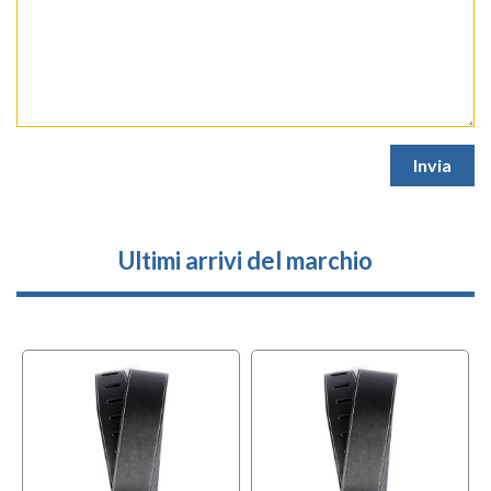
Ultimi arrivi del marchio
l
OFFERTA