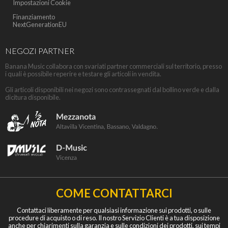
Impostazioni Cookie
Finanziamento
NextGenerationEU
NEGOZI PARTNER
Banana Music collabora con svariati partner commerciali sul territorio, presso
i quali è possibile reperire e testare gli articoli in vendita.
Gli articoli disponibili nei negozi sono contrassegnati dal bollino verde e dalla
dicitura disponibile.
COME CONTATTARCI
Contattaci liberamente per qualsiasi informazione sui prodotti, o sulle
procedure di acquisto o di reso. Il nostro Servizio Clienti è a tua disposizione
anche per chiarimenti sulla garanzia e sulle condizioni dei prodotti, sui tempi