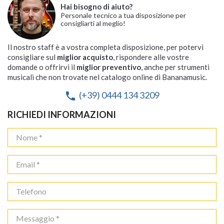
Hai bisogno di aiuto?
Personale tecnico a tua disposizione per
consigliarti al meglio!
Il nostro staff è a vostra completa disposizione, per potervi
consigliare sul
miglior acquisto
, rispondere alle vostre
domande o offrirvi il
miglior preventivo
, anche per strumenti
musicali che non trovate nel catalogo online di Bananamusic.
(+39) 0444 134 3209
phone
RICHIEDI INFORMAZIONI