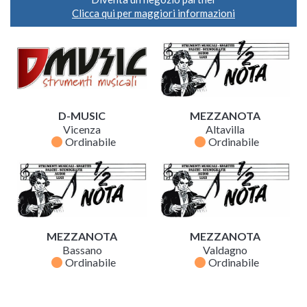
Clicca qui per maggiori informazioni
D-MUSIC
MEZZANOTA
Vicenza
Altavilla
fiber_manual_record
fiber_manual_record
Ordinabile
Ordinabile
MEZZANOTA
MEZZANOTA
Bassano
Valdagno
fiber_manual_record
fiber_manual_record
Ordinabile
Ordinabile