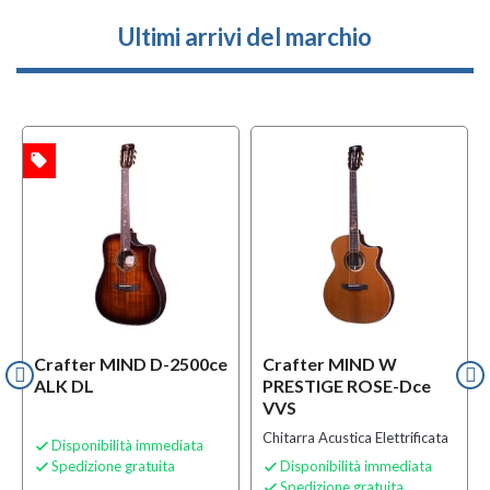
Ultimi arrivi del marchio
local_offer
l
TA
OFFERTA
Crafter MIND D-2500ce
Crafter MIND W
ALK DL
PRESTIGE ROSE-Dce
VVS
Chitarra Acustica Elettrificata
Disponibilità immediata

Spedizione gratuita
Disponibilità immediata


Spedizione gratuita
