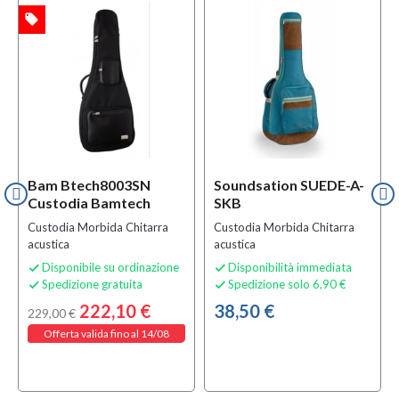
local_offer
TA
Bam Btech8003SN
Soundsation SUEDE-A-
Custodia Bamtech
SKB
Custodia Morbida Chitarra
Custodia Morbida Chitarra
acustica
acustica
Disponibile su ordinazione
Disponibilità immediata


Spedizione gratuita
Spedizione solo 6,90 €


222,10 €
38,50 €
229,00 €
Offerta valida fino al 14/08