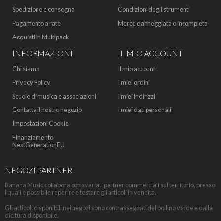
Spedizione e consegna
Condizioni degli strumenti
Pagamento a rate
Merce danneggiata o incompleta
Acquisti in Multipack
INFORMAZIONI
IL MIO ACCOUNT
Chi siamo
Il mio account
Privacy Policy
I miei ordini
Scuole di musica e associazioni
I miei indirizzi
Contatta il nostro negozio
I miei dati personali
Impostazioni Cookie
Finanziamento
NextGenerationEU
NEGOZI PARTNER
Banana Music collabora con svariati partner commerciali sul territorio, presso
i quali è possibile reperire e testare gli articoli in vendita.
Gli articoli disponibili nei negozi sono contrassegnati dal bollino verde e dalla
dicitura disponibile.