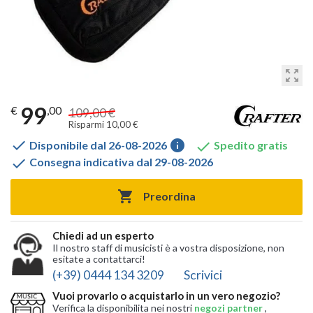
zoom_out_map
99
€
,00
109,00 €
Risparmi 10,00 €

info

Disponibile dal 26-08-2026
Spedito gratis

Consegna indicativa dal 29-08-2026

Preordina
Chiedi ad un esperto
Il nostro staff di musicisti è a vostra disposizione, non
esitate a contattarci!
(+39) 0444 134 3209
Scrivici
Vuoi provarlo o acquistarlo in un vero negozio?
Verifica la disponibilita nei nostri
negozi partner
,