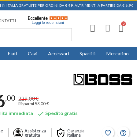
 IN ITALIA GRATUITE PER ORDINI DA
€ 99
, ALTRIMENTI A PARTIRE DA € 6,90
Eccellente
ONTATTI
Leggi le recensioni
Fiati
Cavi
Accessori
Spartiti
Mercatino
6
,00
229,00 €
Risparmi 53,00 €

lità immediata
Spedito gratis
ne
Assistenza
Garanzia
favorite_border
help_outline
gratuita
italiana