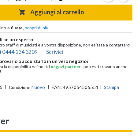
Aggiungi al carrello

fino a
6 rate
,
scopri di più
i ad un esperto
tro staff di musicisti è a vostra disposizione, non esitate a contattarci!
) 0444 134 3209
Scrivici
provarlo o acquistarlo in un vero negozio?
ca la disponibilita nei nostri
negozi partner
, potresti trovarlo anche
!
5
Nuovo
EAN:
4957054506551
Stampa
Condizione
ver