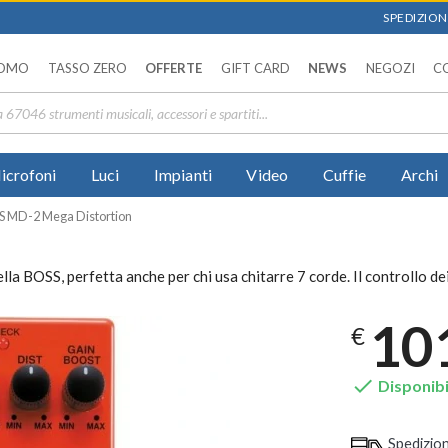
SPEDIZIONI
OMO
TASSO ZERO
OFFERTE
GIFT CARD
NEWS
NEGOZI
C
icrofoni
Luci
Impianti
Video
Cuffie
Archi
 MD-2 Mega Distortion
lla BOSS, perfetta anche per chi usa chitarre 7 corde. Il controllo de
10
€

Disponibi
Spedizio