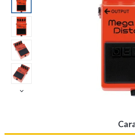

Cara