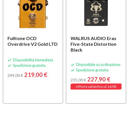
Fulltone OCD
WALRUS AUDIO Eras
Overdrive V2 Gold LTD
Five-State Distortion
Black
Disponibilità immediata

Disponibile su ordinazione

Spedizione gratuita

Spedizione gratuita

219,00 €
249,00 €
227,90 €
235,00 €
Offerta valida fino al 14/08