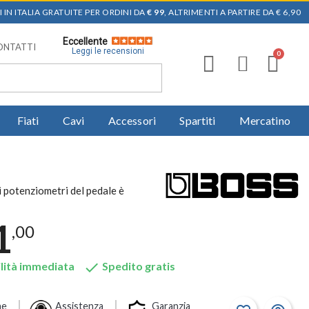
 IN ITALIA GRATUITE PER ORDINI DA
€ 99
, ALTRIMENTI A PARTIRE DA € 6,90
Eccellente
ONTATTI
Leggi le recensioni
Fiati
Cavi
Accessori
Spartiti
Mercatino
i potenziometri del pedale è
1
,00

lità immediata
Spedito gratis
ne
Assistenza
Garanzia