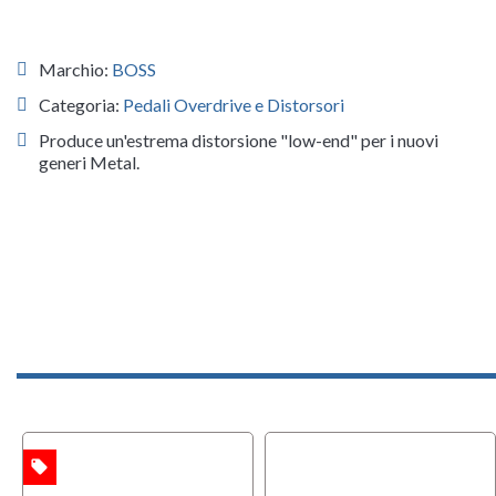
Marchio:
BOSS
Categoria:
Pedali Overdrive e Distorsori
Produce un'estrema distorsione "low-end" per i nuovi
generi Metal.
local_offer
TA