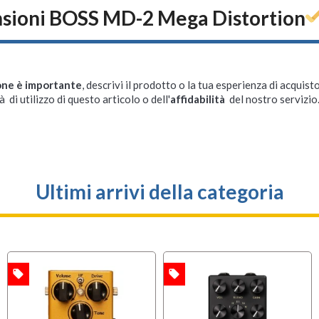
sioni BOSS MD-2 Mega Distortion
one è importante
, descrivi il prodotto o la tua esperienza di acquisto
à di utilizzo di questo articolo o dell'
affidabilità
del nostro servizio
Ultimi arrivi della categoria
local_offer
local_offer
A
OFFERTA