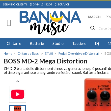
SERVIZIO CLIENTI:
0444 1343209
SCRIVICI
MARCHI
PR
Chitarre
Batterie
Studio
Tastiere
Dj
M
Home
Chitarre e Bassi
Effetti
Pedali Overdrive e Distorsori
BOSS
BOSS MD-2 Mega Distortion
L'MD-2 è una delle distorsioni di nuova generazione più pesanti de
ottimo e garantisce una grande varietà di suoni. Batteria inclusa.
