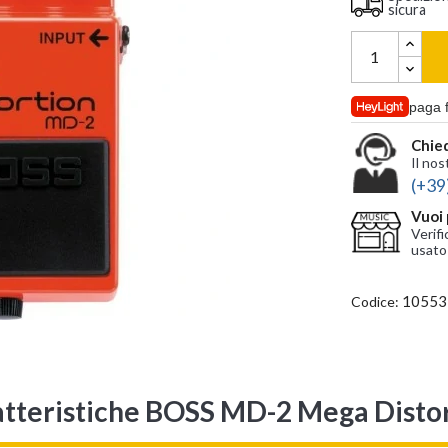
sicura
paga 
Chied
Il nos
(+39
Vuoi 
Verifi
usato
10553
Codice:
tteristiche BOSS MD-2 Mega Disto