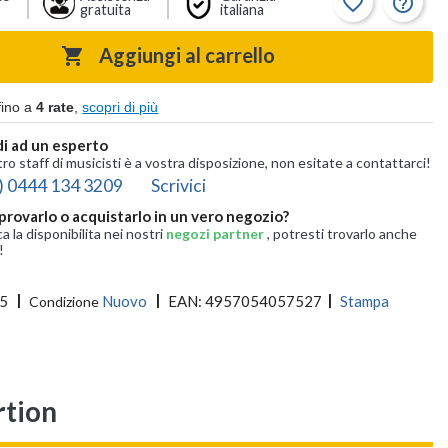
favorite_border
help_outline
gratuita
italiana
Aggiungi al carrello

fino a
4 rate
,
scopri di più
i ad un esperto
tro staff di musicisti è a vostra disposizione, non esitate a contattarci!
) 0444 134 3209
Scrivici
provarlo o acquistarlo in un vero negozio?
ca la disponibilita nei nostri
negozi partner
, potresti trovarlo anche
!
5
Nuovo
EAN:
4957054057527
Stampa
Condizione
rtion