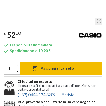
zoom_out_map
52
€
,00

Disponibilità immediata

Spedizione solo 10,90 €

Aggiungi al carrello
Chiedi ad un esperto
Il nostro staff di musicisti è a vostra disposizione, non
esitate a contattarci!
(+39) 0444 134 3209
Scrivici
Vuoi provarlo o acquistarlo in un vero negozio?
Verifica la disponibilita nei nostri
negozi partner
,