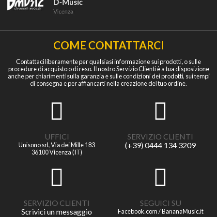
COME CONTATTARCI
Contattaci liberamente per qualsiasi informazione sui prodotti, o sulle
procedure di acquisto o di reso. Il nostro Servizio Clienti è a tua disposizione
anche per chiarimenti sulla garanzia e sulle condizioni dei prodotti, sui tempi
di consegna e per affiancarti nella creazione del tuo ordine.
UFFICI
SERVIZIO CLIENTI
(+39) 0444 134 3209
Unisono srl, Via dei Mille 183
36100 Vicenza (IT)
SERVIZIO CLIENTI
SEGUICI SU
Scrivici un messaggio
Facebook.com / BananaMusic.it