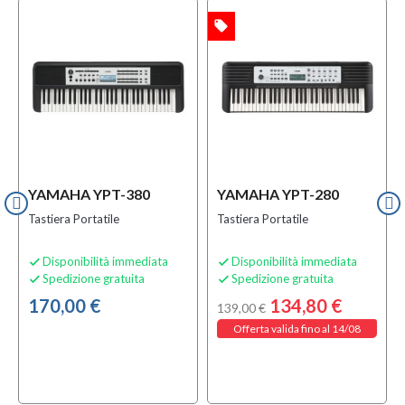
local_offer
OFFERTA
YAMAHA YPT-380
YAMAHA YPT-280
Tastiera Portatile
Tastiera Portatile
Disponibilità immediata
Disponibilità immediata


Spedizione gratuita
Spedizione gratuita


170,00 €
134,80 €
139,00 €
Offerta valida fino al 14/08