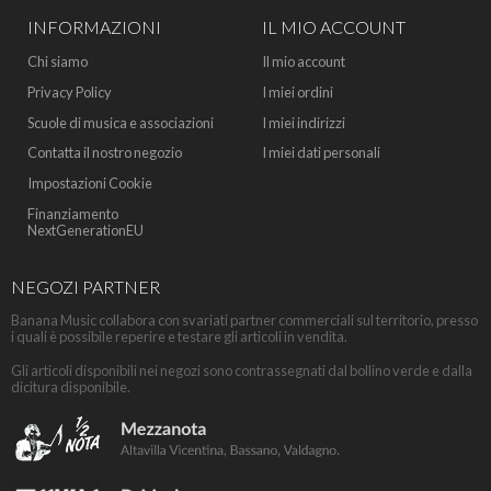
INFORMAZIONI
IL MIO ACCOUNT
Chi siamo
Il mio account
Privacy Policy
I miei ordini
Scuole di musica e associazioni
I miei indirizzi
Contatta il nostro negozio
I miei dati personali
Impostazioni Cookie
Finanziamento
NextGenerationEU
NEGOZI PARTNER
Banana Music collabora con svariati partner commerciali sul territorio, presso
i quali è possibile reperire e testare gli articoli in vendita.
Gli articoli disponibili nei negozi sono contrassegnati dal bollino verde e dalla
dicitura disponibile.