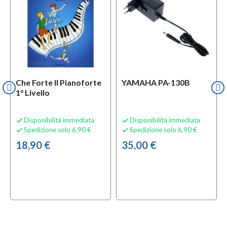
Che Forte Il Pianoforte
YAMAHA PA-130B
1° Livello
Disponibilità immediata
Disponibilità immediata


Spedizione solo 6,90 €
Spedizione solo 6,90 €


18,90 €
35,00 €
local_offer
whatshot
local_offer
TA
OFFERTA
ACK