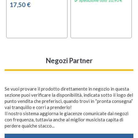
Spedizione solo 10,90 €

17,50 €
Negozi Partner
Se vuoi provare il prodotto direttamente in negozio in questa
sezione puoi verificare la disponibilità, indicata sotto il logo del
punto vendita che preferisci, quando trovi in “pronta consegna”
CASIO CDP-S110 Black
CASIO SA-77
CASIO CDP-130 BK
CASIO AD-A12150
CASIO SA-76
CASIO SA-47
CASIO Mini-Bag
CASIO AD5ML
CASIO SA-46
vai tranquillo e corri a prenderlo!
Il nostro sistema aggiorna le giacenze comunicate dai negozi
Tastiera Portatile
Tastiera Portatile
Stage Piano
Tastiera Portatile
Tastiera Portatile
Custodia Morbida per
Tastiera Portatile
con frequenza, tuttavia anche al miglior musicista capita di
Tastiera
perdere qualche stacco...
Al momento non
Al momento non
Al momento non
Al momento non
Al momento non
Al momento non
Al momento non
Al momento non
Al momento non









disponibile
disponibile
disponibile
disponibile
disponibile
disponibile
disponibile
disponibile
disponibile